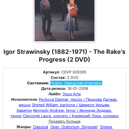
Igor Strawinsky (1882-1971) - The Rake's
Progress (2 DVD)
Артикул:
CDVP 009395
Состав:
2 DVD
Состояние:
Новое. Заводская упаковка.
Дата релиза:
18-01-2008
Лейбл:
Opus Arte
Исполнители:
Pecková Dagmar, mezzo / Пецкова Дагмар,
меццо
Shimell William, baritone / Шимелл Уильям,
баритон
Kennedy Andrew, tenor / Кеннеди Эндрью,
тенор
Claycomb Laura, soprano / Клейкомб Лора, сопрано
Показать больше
Жанры:
Classical
Oper, Oratorium, Singspiel
Опера,