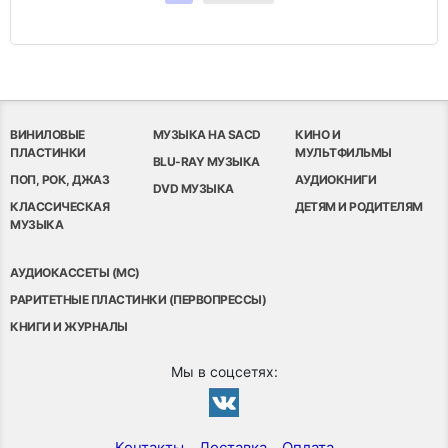
ВИНИЛОВЫЕ
МУЗЫКА НА SACD
КИНО И
ПЛАСТИНКИ
МУЛЬТФИЛЬМЫ
BLU-RAY МУЗЫКА
ПОП, РОК, ДЖАЗ
АУДИОКНИГИ
DVD МУЗЫКА
КЛАССИЧЕСКАЯ
ДЕТЯМ И РОДИТЕЛЯМ
МУЗЫКА
АУДИОКАССЕТЫ (MC)
РАРИТЕТНЫЕ ПЛАСТИНКИ (ПЕРВОПРЕССЫ)
КНИГИ И ЖУРНАЛЫ
Мы в соцсетях:
Контакты
Доставка
Оплата