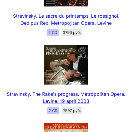
Stravinsky. Le sacre du printemps. Le rossignol.
Oedipus Rex. Metropo;itan Opera. Levine
2 CD
3796 руб.
Stravinsky. The Rake's progress. Metropolitan Opera.
Levine. 19 april 2003
2 CD
7597 руб.