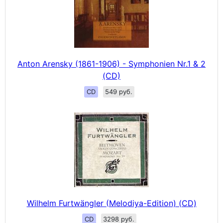
Anton Arensky (1861-1906) - Symphonien Nr.1 & 2
(CD)
CD
549 руб.
Wilhelm Furtwängler (Melodiya-Edition) (CD)
CD
3298 руб.