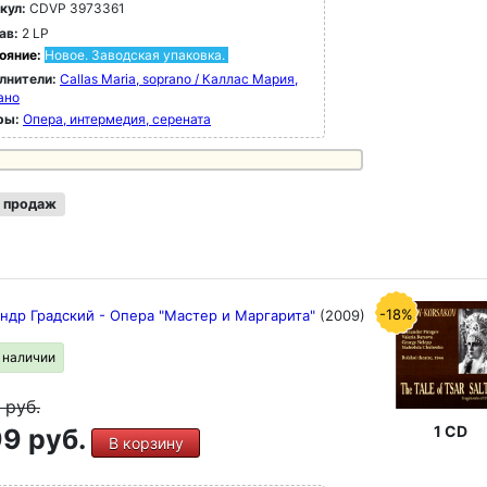
кул:
CDVP 3973361
ав:
2 LP
ояние:
Новое. Заводская упаковка.
лнители:
Callas Maria, soprano / Каллас Мария,
ано
ры:
Опера, интермедия, серената
 продаж
-18%
ндр Градский - Опера "Мастер и Маргарита"
(2009)
в наличии
9
руб.
1 CD
9 руб.
В корзину