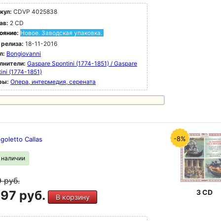
кул:
CDVP 4025838
ав:
2 CD
ояние:
Новое. Заводская упаковка.
 релиза:
18-11-2016
л:
Bongiovanni
лнители:
Gaspare Spontini (1774-1851) / Gaspare
ini (1774-1851)
ры:
Опера, интермедия, серената
-8%
igoletto Callas
в наличии
9
руб.
97 руб.
3 CD
В корзину