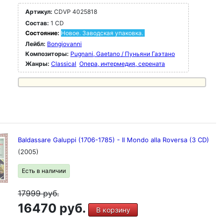
Артикул:
CDVP 4025818
Состав:
1 CD
Состояние:
Новое. Заводская упаковка.
Лейбл:
Bongiovanni
Композиторы:
Pugnani, Gaetano / Пуньяни Гаэтано
Жанры:
Classical
Опера, интермедия, серената
Baldassare Galuppi (1706-1785) - Il Mondo alla Roversa (3 CD)
(2005)
Есть в наличии
17999
руб.
16470 руб.
В корзину