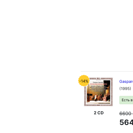
-14%
Gaspare
(1995)
Есть 
2 CD
6600
564