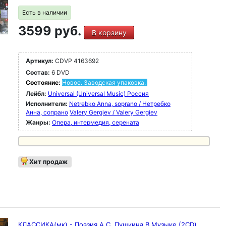
Есть в наличии
3599 руб.
В корзину
Артикул:
CDVP 4163692
Состав:
6 DVD
Состояние:
Новое. Заводская упаковка.
Лейбл:
Universal (Universal Music) Россия
Исполнители:
Netrebko Anna, soprano / Нетребко
Анна, сопрано
Valery Gergiev / Valery Gergiev
Жанры:
Опера, интермедия, серената
Хит продаж
КЛАССИКА(мк) - Поэзия А.С. Пушкина В Музыке (2CD)