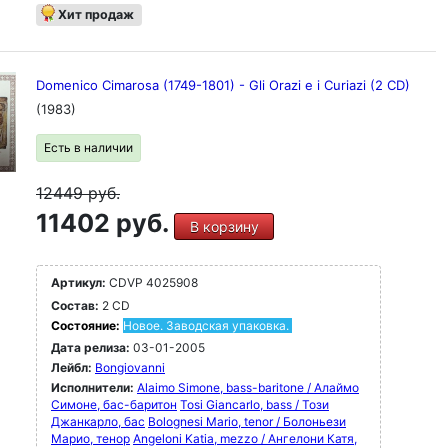
Хит продаж
Domenico Cimarosa (1749-1801) - Gli Orazi e i Curiazi (2 CD)
(1983)
Есть в наличии
12449
руб.
11402 руб.
В корзину
Артикул:
CDVP 4025908
Состав:
2 CD
Состояние:
Новое. Заводская упаковка.
Дата релиза:
03-01-2005
Лейбл:
Bongiovanni
Исполнители:
Alaimo Simone, bass-baritone / Алаймо
Симоне, бас-баритон
Tosi Giancarlo, bass / Този
Джанкарло, бас
Bolognesi Mario, tenor / Болоньези
Марио, тенор
Angeloni Katia, mezzo / Ангелони Катя,