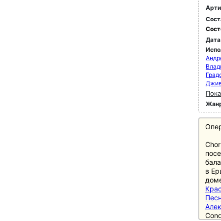
Арти
Сост
Сост
Дата
Испо
Андр
Влад
Град
Джи
Пока
Жан
Опер
Chor
посе
бала
в Ер
доме
Кра
Песн
Але
Cond