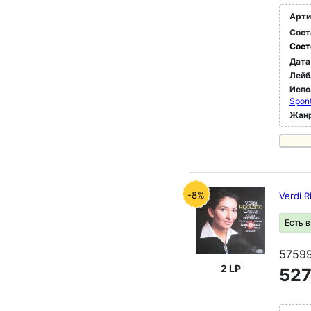
Арти
Сост
Сост
Дата
Лейб
Испо
Spont
Жан
-8%
Verdi R
Есть 
5759
2 LP
527