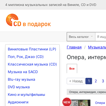
4 миллиона музыкальных записей на Виниле, CD и DVD
Главная
Музыкаль
Виниловые Пластинки (LP)
Опера, интер
Поп, Рок, Джаз (CD)
Классическая музыка (CD)
Все
Музыка на SACD
Blu-ray музыка
1
2
3
< Назад
DVD музыка
Опера, интермедия, серен
Кино и мультфильмы
Аудиокниги
Опера 