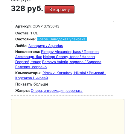
328 руб.
В корзину
Артикул:
CDVP 3795043
Состав:
1 CD
Состояние:
Новое. Заводская упаковка.
Лейбл:
Аквариус / Aquarius
Исполнители:
Pirogov Alexander, bass / Пирогов
Александр, бас
Nelepp Georgy, tenor / Нэлепп
Георгий, тенор
Barsova Valeria, soprano / Барсова
Валерия, сопрано
Композиторы:
Rimsky-Korsakov, Nikolai / Римский-
Корсаков Николай
Показать больше
Жанры:
Опера, интермедия, серената