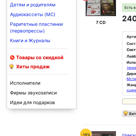
Детям и родителям
Есть 
Аудиокассеты (MC)
240
7 CD
Раритетные пластинки
(первопрессы)
Арти
Книги и Журналы
Сост
Сост
Лейб
Товары со скидкой
Испо
Хиты продаж
тено
Дир
Мсти
Исполнители
Жан
сцен
Фирмы звукозаписи
Идеи для подарков
Хит
-18%
Шумска