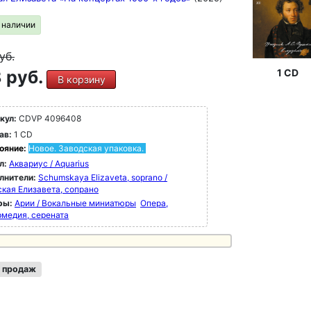
в наличии
уб.
 руб.
1 CD
В корзину
кул:
CDVP 4096408
ав:
1 CD
ояние:
Новое. Заводская упаковка.
л:
Аквариус / Aquarius
лнители:
Schumskaya Elizaveta, soprano /
кая Елизавета, сопрано
ры:
Арии / Вокальные миниатюры
Опера,
рмедия, серената
 продаж