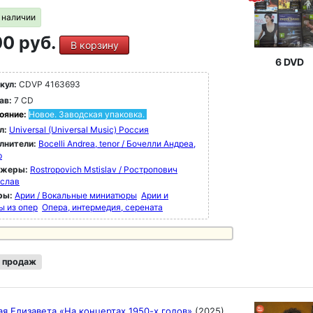
в наличии
0 руб.
В корзину
6 DVD
кул:
CDVP 4163693
ав:
7 CD
ояние:
Новое. Заводская упаковка.
л:
Universal (Universal Music) Россия
лнители:
Bocelli Andrea, tenor / Бочелли Андреа,
р
ижеры:
Rostropovich Mstislav / Ростропович
слав
ры:
Арии / Вокальные миниатюры
Арии и
ы из опер
Опера, интермедия, серената
 продаж
я Елизавета «На концертах 1950-х годов»
(2025)