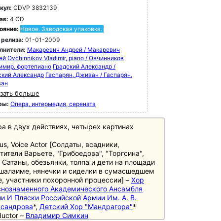
кул:
CDVP 3832139
ав:
4 CD
ояние:
Новое. Заводская упаковка.
 релиза:
01-01-2009
лнители:
Макаревич Андрей / Макаревич
ей
Ovchinnikov Vladimir, piano / Овчинников
имир, фортепиано
Градский Александр /
ский Александр
Гаспарян, Дживан / Гаспарян,
ван
зать больше
ры:
Опера, интермедия, серената
а в двух действиях, четырех картинах
us, Voice Actor [Солдаты, всадники,
тители Варьете, "Грибоедова", "Торгсина",
 Сатаны, обезьянки, толпа и дети на площади
шалаиме, нянечки и сиделки в сумасшедшем
, участники похоронной процессии] –
Хор
снознаменного Академического Ансамбля
и И Пляски Российской Армии Им. А. В.
ксандрова
*,
Детский Хор "Мандрагора"
*
uctor –
Владимир Симкин