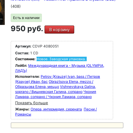
(408)
Есть в наличии
950 руб.
В корзину
Артикул:
CDVP 4080051
Состав:
1 CD
Состояние:
Новое. Заводская упаковка.
Лейбл:
Международная книга - Музыка (OLYMPIA,
ЛАДЪ)
Исполнители:
Petrov (Krauze) Ivan, bass / Петров
(Краузе) Иван, бас
Obraztsova Elena, mezzo /
Образцова Елена, меццо
Vishnevskaya Galina,
soprano / Вишневская Галина, сопрано
Чкония
Ламара, сопрано / Чкония Ламара, сопрано
Показать больше
Жанры:
Опера, интермедия, серената
Песни /
Романсы