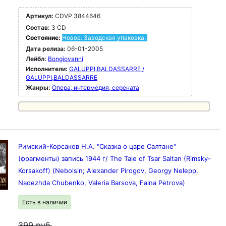
Артикул:
CDVP 3844646
Состав:
3 CD
Состояние:
Новое. Заводская упаковка.
Дата релиза:
06-01-2005
Лейбл:
Bongiovanni
Исполнители:
GALUPPI,BALDASSARRE /
GALUPPI,BALDASSARRE
Жанры:
Опера, интермедия, серената
Римский-Корсаков Н.А. "Сказка о царе Салтане"
(фрагменты) запись 1944 г/ The Tale of Tsar Saltan (Rimsky-
Korsakoff) (Nebolsin; Alexander Pirogov, Georgy Nelepp,
Nadezhda Chubenko, Valeria Barsova, Faina Petrova)
Есть в наличии
399
руб.