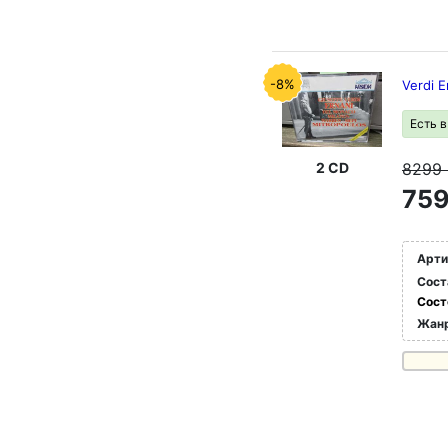
-8%
Verdi 
Есть 
2 CD
8299
759
Арти
Сост
Сост
Жан