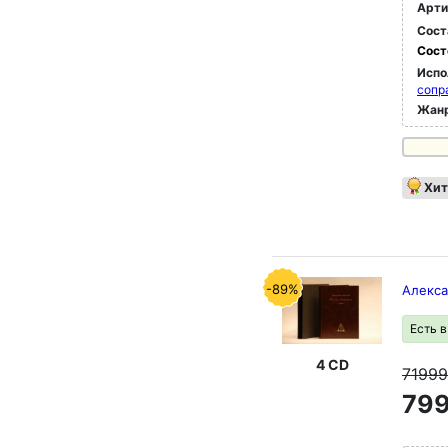
Арти
Сост
Сост
Испо
сопр
Жан
Хит
-89%
Алекса
Есть 
4 CD
7199
799