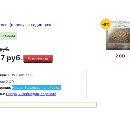
-8%
Ernani (прослушан один раз)
в наличии
руб.
7 руб.
2 CD
В корзину
кул:
CDVP 4057758
ав:
2 CD
ояние:
Новое. Заводская упаковка.
ры:
Опера, интермедия, серената