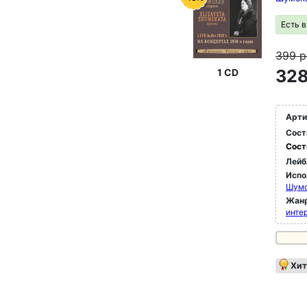
Есть 
399
р
328
1 CD
Арти
Сост
Сост
Лейб
Испо
Шумс
Жан
инте
Хит