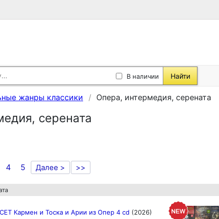
Найти
В наличии
ные жанры классики
Опера, интермедия, серената
медия, серената
4
5
Далее >
>>
ата
СЕТ Кармен и Тоска и Арии из Опер 4 cd
(2026)