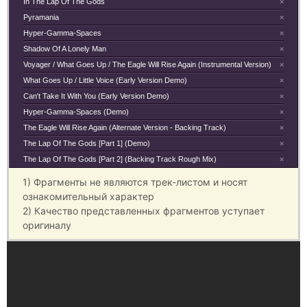
In The Lap Of The Gods
×
Pyramania
×
Hyper-Gamma-Spaces
×
Shadow Of A Lonely Man
×
Voyager / What Goes Up / The Eagle Will Rise Again (Instrumental Version)
×
What Goes Up / Little Voice (Early Version Demo)
×
Can't Take It With You (Early Version Demo)
×
Hyper-Gamma-Spaces (Demo)
×
The Eagle Will Rise Again (Alternate Version - Backing Track)
×
The Lap Of The Gods [Part 1] (Demo)
×
The Lap Of The Gods [Part 2] (Backing Track Rough Mix)
×
1) Фрагменты не являются трек-листом и носят
ознакомительный характер
2) Качество представленных фрагментов уступает
оригиналу