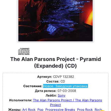
The Alan Parsons Project - Pyramid
(Expanded) (CD)
Артикул:
CDVP 132382
Состав:
CD
Состояние:
Новое. Заводская упаковка.
Дата релиза:
07-03-2008
Лейбл:
Sony
Исполнители:
The Alan Parsons Project / The Alan Parsons
Project
Жанры:
Art Rock
Pop
Progressive Breaks
Prog Rock
Rock