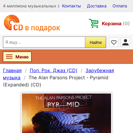
4 миллиона музыкальных записей на Виниле, CD и DVD
Контакты
Доставка
Оплата
Корзина
(0)
Найти
Меню
Главная
Поп, Рок, Джаз (CD)
Зарубежная
музыка
The Alan Parsons Project - Pyramid
(Expanded) (CD)