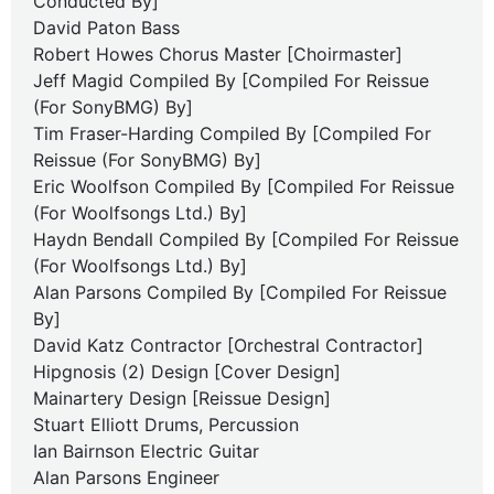
Conducted By]
David Paton Bass
Robert Howes Chorus Master [Choirmaster]
Jeff Magid Compiled By [Compiled For Reissue
(For SonyBMG) By]
Tim Fraser-Harding Compiled By [Compiled For
Reissue (For SonyBMG) By]
Eric Woolfson Compiled By [Compiled For Reissue
(For Woolfsongs Ltd.) By]
Haydn Bendall Compiled By [Compiled For Reissue
(For Woolfsongs Ltd.) By]
Alan Parsons Compiled By [Compiled For Reissue
By]
David Katz Contractor [Orchestral Contractor]
Hipgnosis (2) Design [Cover Design]
Mainartery Design [Reissue Design]
Stuart Elliott Drums, Percussion
Ian Bairnson Electric Guitar
Alan Parsons Engineer