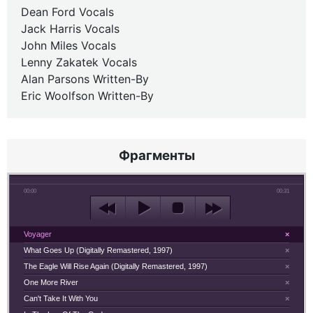
Dean Ford Vocals
Jack Harris Vocals
John Miles Vocals
Lenny Zakatek Vocals
Alan Parsons Written-By
Eric Woolfson Written-By
Фрагменты
00:00
00:31
Voyager
×
What Goes Up (Digitally Remastered, 1997)
×
The Eagle Will Rise Again (Digitally Remastered, 1997)
×
One More River
×
Can't Take It With You
×