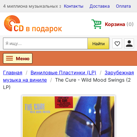
4 миллиона музыкальных записей на Виниле, CD и DVD
Контакты
Доставка
Оплата
Корзина
(0)
Найти
Меню
Главная
Виниловые Пластинки (LP)
Зарубежная
музыка на виниле
The Cure - Wild Mood Swings (2
LP)