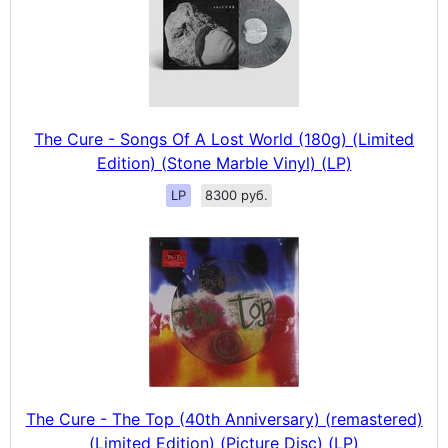
The Cure - Songs Of A Lost World (180g) (Limited
Edition) (Stone Marble Vinyl) (LP)
LP
8300 руб.
The Cure - The Top (40th Anniversary) (remastered)
(Limited Edition) (Picture Disc) (LP)