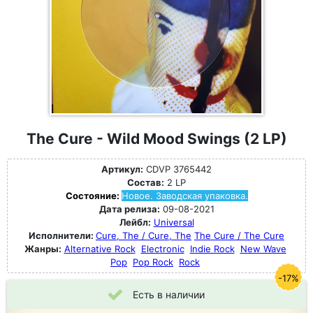
The Cure - Wild Mood Swings (2 LP)
Артикул:
CDVP 3765442
Состав:
2 LP
Состояние:
Новое. Заводская упаковка.
Дата релиза:
09-08-2021
Лейбл:
Universal
Исполнители:
Cure, The / Cure, The
The Cure / The Cure
Жанры:
Alternative Rock
Electronic
Indie Rock
New Wave
Pop
Pop Rock
Rock
-17%
Есть в наличии