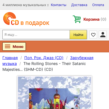
4 миллиона музыкальных записей на Виниле, CD и DVD
Контакты
Доставка
Оплата
Корзина
(0)
Найти
Меню
Главная
Поп, Рок, Джаз (CD)
Зарубежная
музыка
The Rolling Stones - Their Satanic
Majesties... (SHM-CD) (CD)