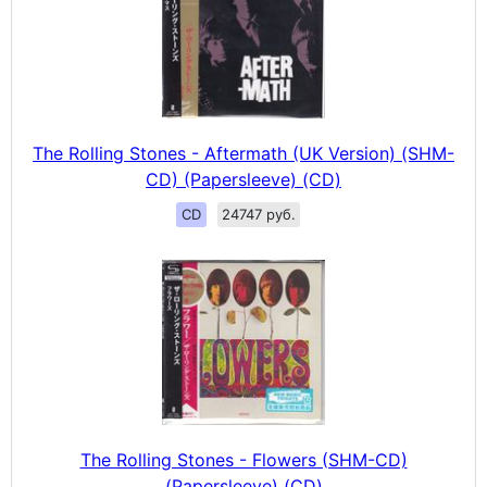
The Rolling Stones - Aftermath (UK Version) (SHM-
CD) (Papersleeve) (CD)
CD
24747 руб.
The Rolling Stones - Flowers (SHM-CD)
(Papersleeve) (CD)