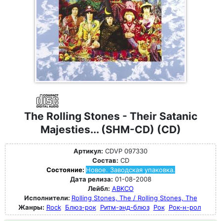
The Rolling Stones - Their Satanic
Majesties... (SHM-CD) (CD)
Артикул:
CDVP 097330
Состав:
CD
Состояние:
Новое. Заводская упаковка.
Дата релиза:
01-08-2008
Лейбл:
ABKCO
Исполнители:
Rolling Stones, The / Rolling Stones, The
Жанры:
Rock
Блюз-рок
Ритм-энд-блюз
Рок
Рок-н-poл