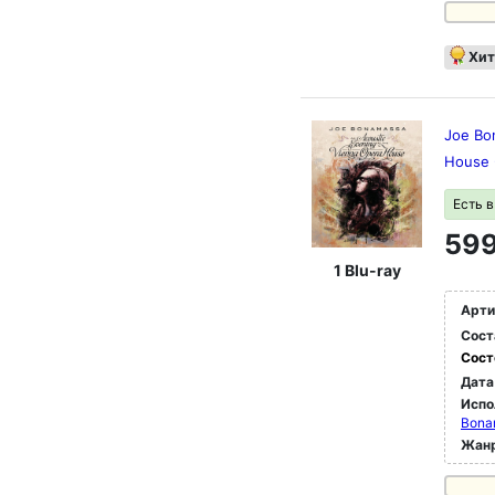
Хит
Joe Bo
House 
Есть 
599
1 Blu-ray
Арти
Сост
Сост
Дата
Испо
Bonam
Жан