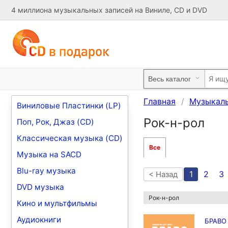
4 миллиона музыкальных записей на Виниле, CD и DVD
Главная
Музыкал
Виниловые Пластинки (LP)
Рок-н-poл
Поп, Рок, Джаз (CD)
Классическая музыка (CD)
Все
Музыка на SACD
Blu-ray музыка
1
2
3
< Назад
DVD музыка
Рок-н-poл
Кино и мультфильмы
Аудиокниги
БРАВО 