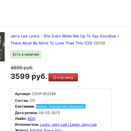
Jerry Lee Lewis - She Even Woke Me Up To Say Goodbye /
There Must Be More To Love Than This (CD)
(2013)
Есть в наличии
4899
руб.
3599 руб.
В корзину
Артикул:
CDVP 602399
Состав:
CD
Состояние:
Новое. Заводская упаковка.
Дата релиза:
04-02-2013
Лейбл:
BGO
Исполнители:
Lewis, Jerry Lee / Lewis, Jerry Lee
Жанры:
Кантри
Рок-н-poл