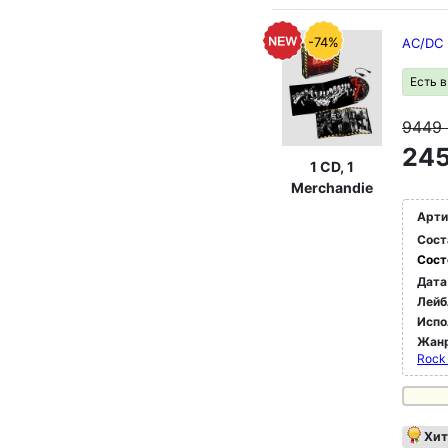
-74%
AC/DC 
Есть 
9449
245
1 CD, 1
Merchandie
Арти
Сост
Сост
Дата
Лейб
Испо
Жан
Rock
Хит