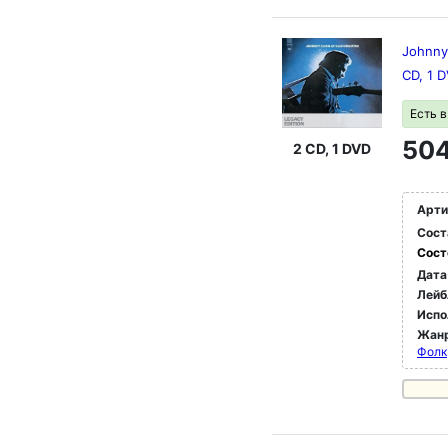
Johnny
CD, 1 
Есть 
504
2 CD, 1 DVD
Арти
Сост
Сост
Дата
Лейб
Испо
Жан
Фолк