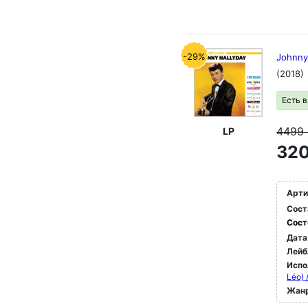
-29%
Johnny 
(2018)
Есть 
4499
LP
320
Арти
Сост
Сост
Дата
Лейб
Испо
Léo) 
Жан