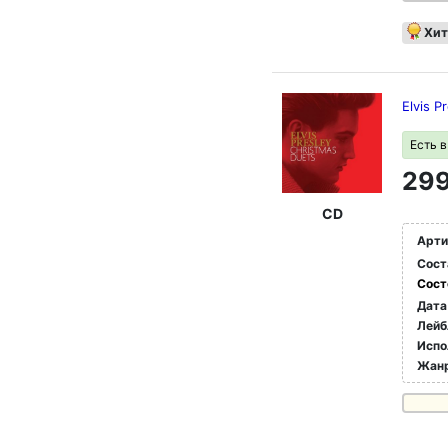
Хит
Elvis P
Есть 
299
CD
Арти
Сост
Сост
Дата
Лейб
Испо
Жан