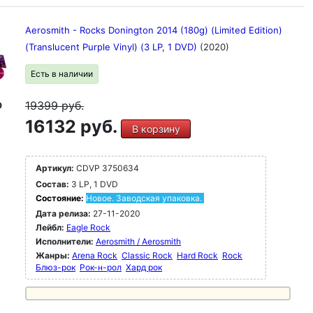
Aerosmith - Rocks Donington 2014 (180g) (Limited Edition)
(Translucent Purple Vinyl) (3 LP, 1 DVD)
(2020)
Есть в наличии
19399
руб.
D
16132 руб.
В корзину
Артикул:
CDVP 3750634
Состав:
3 LP, 1 DVD
Состояние:
Новое. Заводская упаковка.
Дата релиза:
27-11-2020
Лейбл:
Eagle Rock
Исполнители:
Aerosmith / Aerosmith
Жанры:
Arena Rock
Classic Rock
Hard Rock
Rock
Блюз-рок
Рок-н-poл
Хард рок