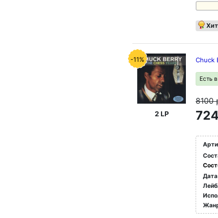
Хит
-11%
Chuck 
Есть 
8100
724
2 LP
Арти
Сост
Сост
Дата
Лейб
Испо
Жан