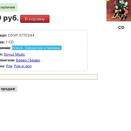
в наличии
 руб.
В корзину
CD
кул:
CDVP 3770344
ав:
1 CD
ояние:
Новое. Заводская упаковка.
л:
Soyuz Music
лнители:
Браво / Браво
ры:
Рок
Рок-н-poл
 продаж