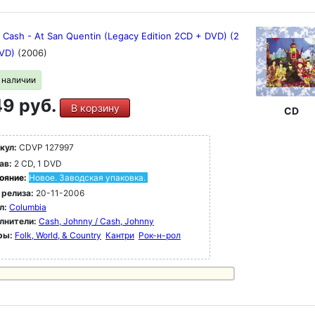
 Cash - At San Quentin (Legacy Edition 2CD + DVD) (2
DVD)
(2006)
в наличии
9 руб.
В корзину
CD
кул:
CDVP 127997
ав:
2 CD, 1 DVD
ояние:
Новое. Заводская упаковка.
 релиза:
20-11-2006
л:
Columbia
лнители:
Cash, Johnny / Cash, Johnny
ры:
Folk, World, & Country
Кантри
Рок-н-poл