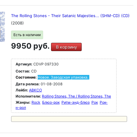
The Rolling Stones - Their Satanic Majesties... (SHM-CD) (CD)
(2008)
Есть в наличии
9950 руб.
В корзину
Артикул:
CDVP 097330
Состав:
CD
Состояние:
Новое. Заводская упаковка.
Дата релиза:
01-08-2008
Лейбл:
ABKCO
Исполнители:
Rolling Stones, The / Rolling Stones, The
Жанры:
Rock
Блюз-рок
Ритм-энд-блюз
Рок
Рок-
н-poл