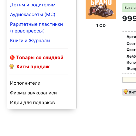
Детям и родителям
Есть 
Аудиокассеты (MC)
999
Раритетные пластинки
1 CD
(первопрессы)
Арти
Книги и Журналы
Сост
Сост
Лейб
Товары со скидкой
Испо
Хиты продаж
Жан
Исполнители
Фирмы звукозаписи
Хит
Идеи для подарков