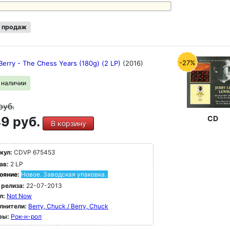
 продаж
-27%
Berry - The Chess Years (180g) (2 LP)
(2016)
в наличии
руб.
9 руб.
CD
В корзину
кул:
CDVP 675453
ав:
2 LP
ояние:
Новое. Заводская упаковка.
 релиза:
22-07-2013
л:
Not Now
лнители:
Berry, Chuck / Berry, Chuck
ры:
Рок-н-poл