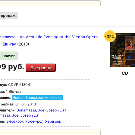
 продаж
-32%
namassa - An Acoustic Evening at the Vienna Opera
- Blu-ray
(2013)
в наличии
9 руб.
В корзину
CD
кул:
CDVP 518041
ав:
1 Blu-ray
ояние:
Новое. Заводская упаковка.
 релиза:
01-01-2013
лнители:
Bonamassa, Joe (Joseph L.) /
assa, Joe (Joseph L.)
ры:
Блюз-рок
Рок-н-poл
Хард рок