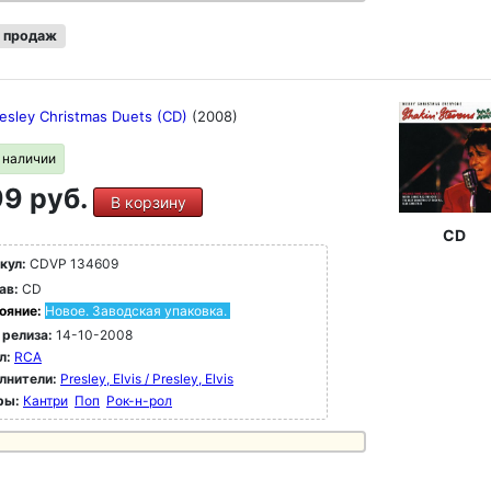
 продаж
resley Christmas Duets (CD)
(2008)
в наличии
9 руб.
В корзину
CD
кул:
CDVP 134609
ав:
CD
ояние:
Новое. Заводская упаковка.
 релиза:
14-10-2008
л:
RCA
лнители:
Presley, Elvis / Presley, Elvis
ры:
Кантри
Поп
Рок-н-poл