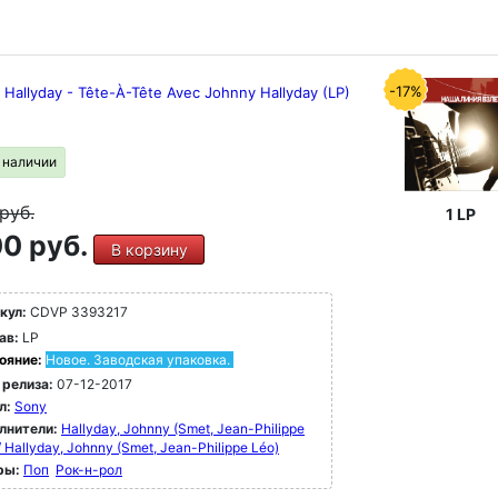
-17%
Hallyday - Tête-À-Tête Avec Johnny Hallyday (LP)
в наличии
руб.
1 LP
0 руб.
В корзину
кул:
CDVP 3393217
ав:
LP
ояние:
Новое. Заводская упаковка.
 релиза:
07-12-2017
л:
Sony
лнители:
Hallyday, Johnny (Smet, Jean-Philippe
/ Hallyday, Johnny (Smet, Jean-Philippe Léo)
ры:
Поп
Рок-н-poл