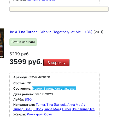
Ike & Tina Turner - Workin' Together/Let Me... (CD)
(2011)
Есть в наличии
5299
руб.
3599 руб.
В корзину
Артикул:
CDVP 463070
Состав:
CD
Состояние:
Новое. Заводская упаковка.
Дата релиза:
08-12-2023
Лейбл:
BGO
Исполнители:
Turner, Tina (Bullock, Anna Mae) /
Turner, Tina (Bullock, Anna Mae)
Turner, Ike / Turner, Ike
Жанры:
Рок-н-poл
Соул