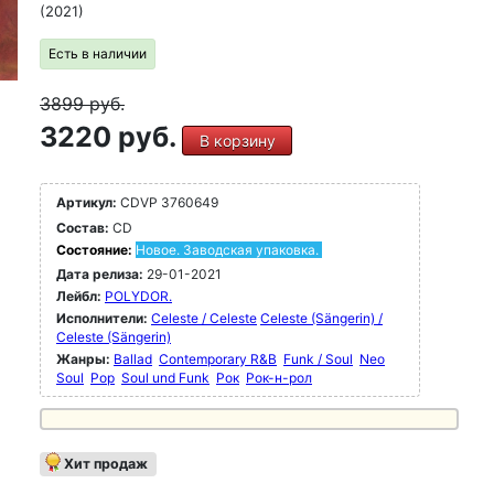
(2021)
Есть в наличии
3899
руб.
3220 руб.
В корзину
Артикул:
CDVP 3760649
Состав:
CD
Состояние:
Новое. Заводская упаковка.
Дата релиза:
29-01-2021
Лейбл:
POLYDOR.
Исполнители:
Celeste / Celeste
Celeste (Sängerin) /
Celeste (Sängerin)
Жанры:
Ballad
Contemporary R&B
Funk / Soul
Neo
Soul
Pop
Soul und Funk
Рок
Рок-н-poл
Хит продаж