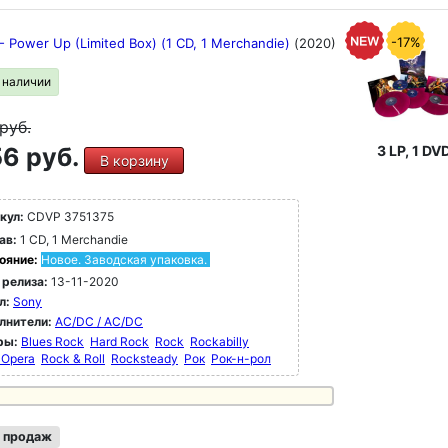
-17%
- Power Up (Limited Box) (1 CD, 1 Merchandie)
(2020)
в наличии
руб.
6 руб.
3 LP, 1 DV
В корзину
кул:
CDVP 3751375
ав:
1 CD, 1 Merchandie
ояние:
Новое. Заводская упаковка.
 релиза:
13-11-2020
л:
Sony
лнители:
AC/DC / AC/DC
ры:
Blues Rock
Hard Rock
Rock
Rockabilly
 Opera
Rock & Roll
Rocksteady
Рок
Рок-н-poл
 продаж