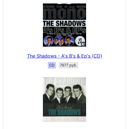
The Shadows - A's B's & Ep's (CD)
CD
7977 руб.