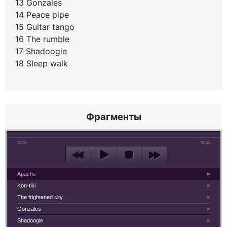
13 Gonzales
14 Peace pipe
15 Guitar tango
16 The rumble
17 Shadoogie
18 Sleep walk
Фрагменты
00:00
00:31
Apache
×
Kon-tiki
×
The frightened city
×
Gonzales
×
Shadoogie
×