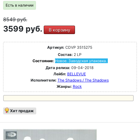
Есть в наличии
8549
руб.
3599 руб.
В корзину
Артикул:
CDVP 3515275
Состав:
2 LP
Состояние:
Новое. Заводская упаковка.
Дата релиза:
09-04-2018
Лейбл:
BELLEVUE
Исполнители:
The Shadows / The Shadows
Жанры:
Rock
Хит продаж