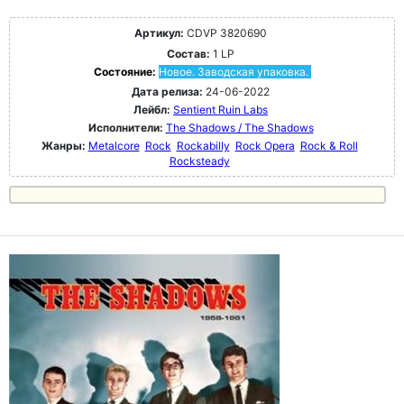
Артикул:
CDVP 3820690
Состав:
1 LP
Состояние:
Новое. Заводская упаковка.
Дата релиза:
24-06-2022
Лейбл:
Sentient Ruin Labs
Исполнители:
The Shadows / The Shadows
Жанры:
Metalcore
Rock
Rockabilly
Rock Opera
Rock & Roll
Rocksteady