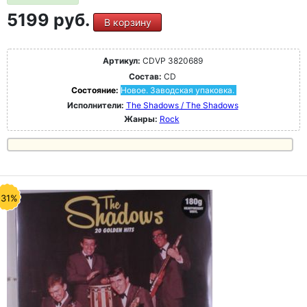
5199 руб.
В корзину
Артикул:
CDVP 3820689
Состав:
CD
Состояние:
Новое. Заводская упаковка.
Исполнители:
The Shadows / The Shadows
Жанры:
Rock
-31%