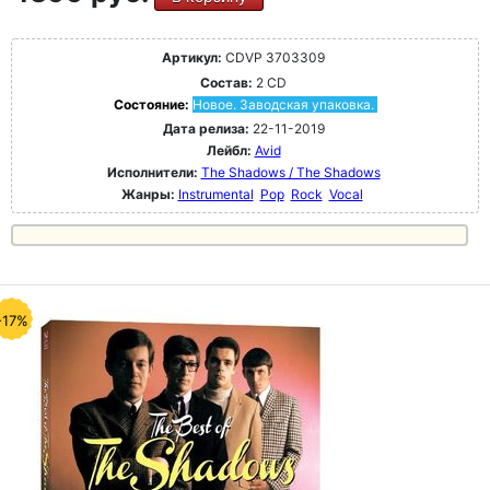
Артикул:
CDVP 3703309
Состав:
2 CD
Состояние:
Новое. Заводская упаковка.
Дата релиза:
22-11-2019
Лейбл:
Avid
Исполнители:
The Shadows / The Shadows
Жанры:
Instrumental
Pop
Rock
Vocal
-17%