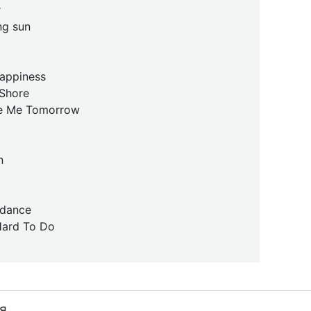
r
ng sun
happiness
 Shore
ove Me Tomorrow
n
 dance
Hard To Do
я