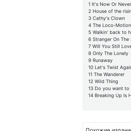
1 It's Now Or Neve
2 House of the risi
3 Cathy's Clown
4 The Loco-Motion
5 Walkin' back to 
6 Stranger On The
7 Will You Still L
8 Only The Lonely
9 Runaway
10 Let's Twist Agai
11 The Wanderer
12 Wild Thing
13 Do you want to
14 Breaking Up Is 
Похожие издани