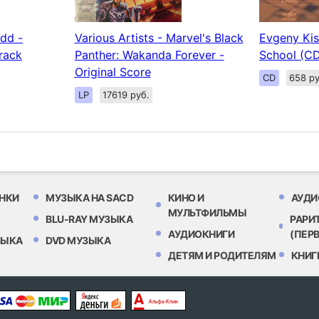
edd -
Various Artists - Marvel's Black
Evgeny Kis
rack
Panther: Wakanda Forever -
School (C
Original Score
CD
658 ру
LP
17619 руб.
НКИ
МУЗЫКА НА SACD
КИНО И
АУДИ
МУЛЬТФИЛЬМЫ
BLU-RAY МУЗЫКА
РАРИ
АУДИОКНИГИ
(ПЕР
ЗЫКА
DVD МУЗЫКА
ДЕТЯМ И РОДИТЕЛЯМ
КНИГ