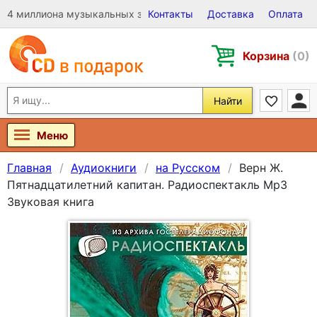
4 миллиона музыкальных записей на Виниле, CD и DVD
Контакты
Доставка
Оплата
Корзина
(0)
Найти
Меню
Главная
Аудиокниги
на Русском
Верн Ж.
Пятнадцатилетний капитан. Радиоспектакль Mp3
Звуковая книга