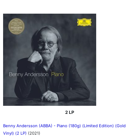
2 LP
Benny Andersson (ABBA) - Piano (180g) (Limited Edition) (Gold
Vinyl) (2 LP)
(2021)