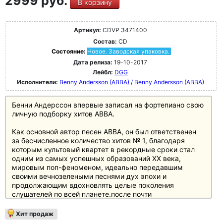
2999 руб.
которые трогают нас с небывалой
В корзину
непосредственностью", - говорит Андерссон о своем
творчестве.
Артикул:
CDVP 3471400
На своем альбоме Бенни Андерссон впервые заново
Состав:
CD
сочинил и записал на фортепиано свою личную
Состояние:
Новое. Заводская упаковка.
подборку хитов Abba и других произведений,
Дата релиза:
19-10-2017
например, знаменитый мюзикл "Шахматы".
Лейбл:
DGG
В результате получились небольшие, элегантные
Исполнители:
Benny Andersson (ABBA) / Benny Andersson (ABBA)
фортепианные баллады между пиано-баром и нео-
классикой, которые заставляют учащенно биться
Бенни Андерссон впервые записал на фортепиано свою
сердца как заядлых любителей фортепиано, так и
личную подборку хитов ABBA.
страстных поклонников поп-музыки!
Как основной автор песен ABBA, он был ответственен
Информация о продукте
за бесчисленное количество хитов № 1, благодаря
которым культовый квартет в рекордные сроки стал
альбом "Piano" предлагает слушателям 21 трек,
одним из самых успешных образований XX века,
посвященный его знаменитой и прославленной
мировым поп-феноменом, идеально передавшим
карьере: песни из ABBA, мюзиклов и других сольных
своими вечнозелеными песнями дух эпохи и
композиций в новой интерпретации, которую вы
продолжающим вдохновлять целые поколения
никогда раньше не слышали, исполняются без
слушателей по всей планете.после почти
сопровождения самого Бенни на его верном рояле.
полумиллиарда проданных по всему миру пластинок и
Альбом был записан при участии Линна Фиджала,
бесчисленных золотых и платиновых наград шведский
Хит продаж
инженера и руководителя студии, в его собственной
музыкант, композитор и продюсер впервые предстает