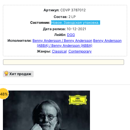
Артикул:
CDVP 3787012
Состав:
2 LP
Состояние:
Новое. Заводская упаковка.
Дата релиза:
10-12-2021
Лейбл:
DGG
Исполнители:
Benny Andersson / Benny Andersson
Benny Andersson
(ABBA) / Benny Andersson (ABBA)
Жанры:
Classical
Contemporary
Хит продаж
-48%