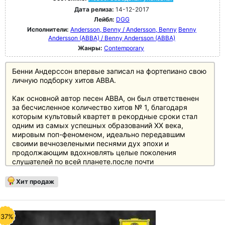
Дата релиза:
14-12-2017
Лейбл:
DGG
Исполнители:
Andersson, Benny / Andersson, Benny
Benny
Andersson (ABBA) / Benny Andersson (ABBA)
Жанры:
Contemporary
Бенни Андерссон впервые записал на фортепиано свою
личную подборку хитов ABBA.
Как основной автор песен ABBA, он был ответственен
за бесчисленное количество хитов № 1, благодаря
которым культовый квартет в рекордные сроки стал
одним из самых успешных образований XX века,
мировым поп-феноменом, идеально передавшим
своими вечнозелеными песнями дух эпохи и
продолжающим вдохновлять целые поколения
слушателей по всей планете.после почти
полумиллиарда проданных по всему миру пластинок и
бесчисленных золотых и платиновых наград шведский
Хит продаж
музыкант, композитор и продюсер впервые предстает
перед слушателями с совершенно иной стороны на
альбоме "Piano".
-37%
Бенни Андерссон научился играть на фортепиано в