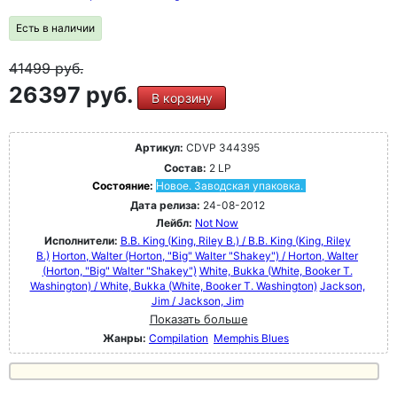
Есть в наличии
41499
руб.
26397 руб.
В корзину
Артикул:
CDVP 344395
Состав:
2 LP
Состояние:
Новое. Заводская упаковка.
Дата релиза:
24-08-2012
Лейбл:
Not Now
Исполнители:
B.B. King (King, Riley B.) / B.B. King (King, Riley
B.)
Horton, Walter (Horton, "Big" Walter "Shakey") / Horton, Walter
(Horton, "Big" Walter "Shakey")
White, Bukka (White, Booker T.
Washington) / White, Bukka (White, Booker T. Washington)
Jackson,
Jim / Jackson, Jim
Показать больше
Жанры:
Compilation
Memphis Blues