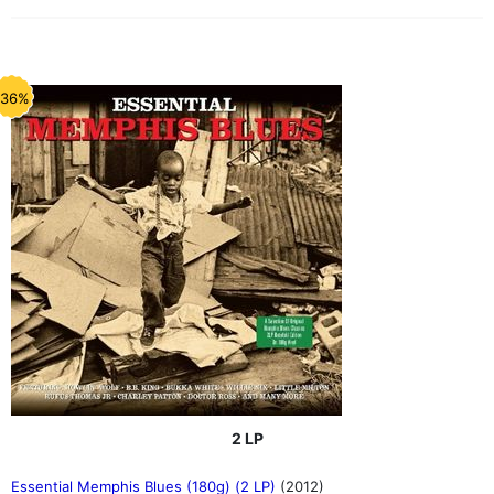
-36%
2 LP
Essential Memphis Blues (180g) (2 LP)
(2012)