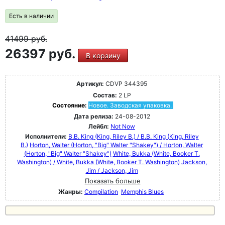
Есть в наличии
41499
руб.
26397 руб.
В корзину
Артикул:
CDVP 344395
Состав:
2 LP
Состояние:
Новое. Заводская упаковка.
Дата релиза:
24-08-2012
Лейбл:
Not Now
Исполнители:
B.B. King (King, Riley B.) / B.B. King (King, Riley
B.)
Horton, Walter (Horton, "Big" Walter "Shakey") / Horton, Walter
(Horton, "Big" Walter "Shakey")
White, Bukka (White, Booker T.
Washington) / White, Bukka (White, Booker T. Washington)
Jackson,
Jim / Jackson, Jim
Показать больше
Жанры:
Compilation
Memphis Blues