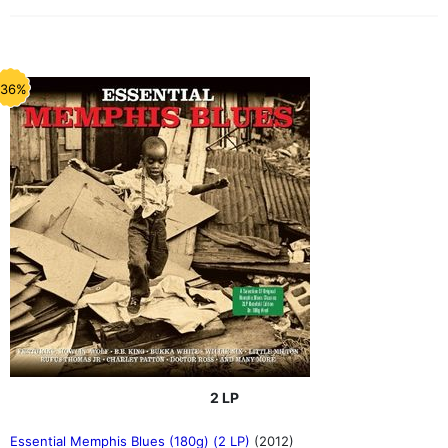
-36%
2 LP
Essential Memphis Blues (180g) (2 LP)
(2012)