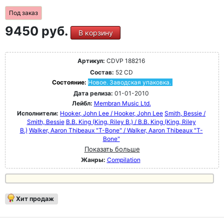
Под заказ
9450 руб.
В корзину
Артикул:
CDVP 188216
Состав:
52 CD
Состояние:
Новое. Заводская упаковка.
Дата релиза:
01-01-2010
Лейбл:
Membran Music Ltd.
Исполнители:
Hooker, John Lee / Hooker, John Lee
Smith, Bessie /
Smith, Bessie
B.B. King (King, Riley B.) / B.B. King (King, Riley
B.)
Walker, Aaron Thibeaux "T-Bone" / Walker, Aaron Thibeaux "T-
Bone"
Показать больше
Жанры:
Compilation
Хит продаж