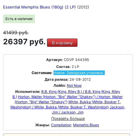
Essential Memphis Blues (180g) (2 LP)
(2012)
Есть в наличии
41499
руб.
26397 руб.
В корзину
Артикул:
CDVP 344395
Состав:
2 LP
Состояние:
Новое. Заводская упаковка.
Дата релиза:
24-08-2012
Лейбл:
Not Now
Исполнители:
B.B. King (King, Riley B.) / B.B. King (King, Riley
B.)
Horton, Walter (Horton, "Big" Walter "Shakey") / Horton, Walter
(Horton, "Big" Walter "Shakey")
White, Bukka (White, Booker T.
Washington) / White, Bukka (White, Booker T. Washington)
Jackson,
Jim / Jackson, Jim
Показать больше
Жанры:
Compilation
Memphis Blues