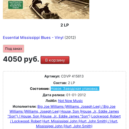
2 LP
Essential Mississippi Blues - Vinyl
(2012)
Под заказ
4050 руб.
В корзину
Артикул:
CDVP 415613
Состав:
2 LP
Состояние:
Новое. Заводская упаковка.
Дата релиза:
01-01-2012
Лейбл:
Not Now Music
Исполнители:
Big Joe Williams (Williams, Joseph Lee) / Big Joe
Williams (Williams, Joseph Lee)
House, Son (House, Jr., Eddie James
"Son") / House, Son (House, Jr., Eddie James "Son")
Lockwood, Robert
/ Lockwood, Robert
Hurt, Mississippi John (Hurt, John Smith) / Hurt,
Mississippi John (Hurt, John Smith)