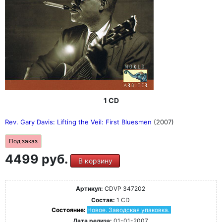
1 CD
Rev. Gary Davis: Lifting the Veil: First Bluesmen
(2007)
Под заказ
4499 руб.
В корзину
Артикул:
CDVP 347202
Состав:
1 CD
Состояние:
Новое. Заводская упаковка.
Дата релиза:
01-01-2007