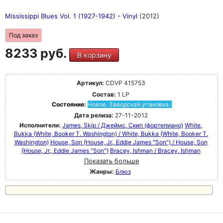
Mississippi Blues Vol. 1 (1927-1942) - Vinyl
(2012)
Под заказ
8233 руб.
В корзину
Артикул:
CDVP 415753
Состав:
1 LP
Состояние:
Новое. Заводская упаковка.
Дата релиза:
27-11-2012
Исполнители:
James, Skip / Джеймс, Скип (фортепиано)
White,
Bukka (White, Booker T. Washington) / White, Bukka (White, Booker T.
Washington)
House, Son (House, Jr., Eddie James "Son") / House, Son
(House, Jr., Eddie James "Son")
Bracey, Ishman / Bracey, Ishman
Показать больше
Жанры:
Блюз