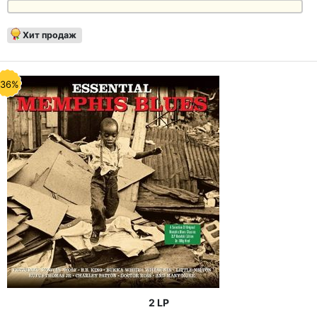
Хит продаж
-36%
2 LP