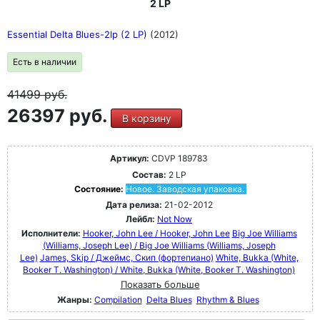
2 LP
Essential Delta Blues-2lp (2 LP)
(2012)
Есть в наличии
41499
руб.
26397 руб.
В корзину
Артикул:
CDVP 189783
Состав:
2 LP
Состояние:
Новое. Заводская упаковка.
Дата релиза:
21-02-2012
Лейбл:
Not Now
Исполнители:
Hooker, John Lee / Hooker, John Lee
Big Joe Williams
(Williams, Joseph Lee) / Big Joe Williams (Williams, Joseph
Lee)
James, Skip / Джеймс, Скип (фортепиано)
White, Bukka (White,
Booker T. Washington) / White, Bukka (White, Booker T. Washington)
Показать больше
Жанры:
Compilation
Delta Blues
Rhythm & Blues