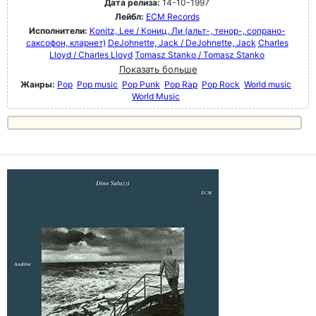
Дата релиза:
14-10-1997
Лейбл:
ECM Records
Исполнители:
Konitz, Lee / Кониц, Ли (альт-, тенор-, сопрано-
саксофон, кларнет)
DeJohnette, Jack / DeJohnette, Jack
Charles
Lloyd / Charles Lloyd
Tomasz Stanko / Tomasz Stanko
Показать больше
Жанры:
Pop
Pop music
Pop Punk
Pop Rap
Pop Rock
World music
World Music