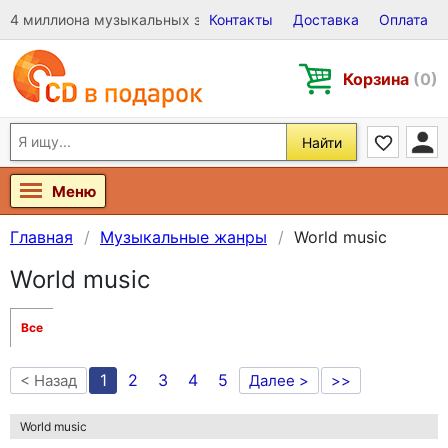
4 миллиона музыкальных записей на Виниле, CD и DVD
Контакты
Доставка
Оплата
Корзина
(0)
Найти
Меню
Главная
Музыкальные жанры
World music
World music
Все
1
2
3
4
5
< Назад
Далее >
>>
World music