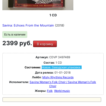
1 CD
Savina: Echoes From the Mountain
(2018)
Есть в наличии
2399 руб.
В корзину
Артикул:
CDVP 3497469
Состав:
1 CD
Состояние:
Новое. Заводская упаковка.
Дата релиза:
01-01-2018
Лейбл:
Misty Rhythms Records
Исполнители:
Savina Woman's Folk Choir / Savina Woman's Folk
Choir
Жанры:
Folk
World music