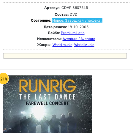
Артикул:
CDVP 3607545
Состав:
DVD
Состояние:
Новое. Заводская упаковка.
Дата релиза:
18-10-2005
Лейбл:
Premium Latin
Исполнители:
Aventura / Aventura
Жанры:
World music
World Music
-21%