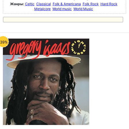
Жанры:
Celtic
Classical
Folk & Americana
Folk Rock
Hard Rock
Metalcore
World music
World Music
-39%