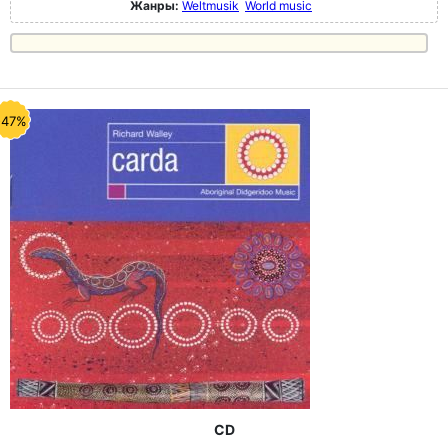
Жанры:
Weltmusik
World music
-47%
CD