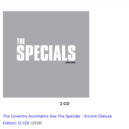
2 CD
The Coventry Automatics Aka The Specials - Encore (Deluxe
Edition) (2 CD)
(2019)