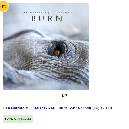
-1%
LP
Lisa Gerrard & Jules Maxwell - Burn (White Vinyl) (LP)
(2021)
Есть в наличии