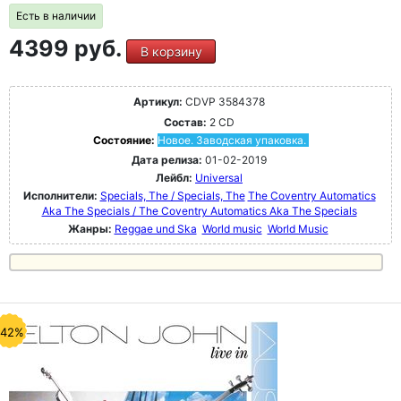
Есть в наличии
4399 руб.
В корзину
Артикул:
CDVP 3584378
Состав:
2 CD
Состояние:
Новое. Заводская упаковка.
Дата релиза:
01-02-2019
Лейбл:
Universal
Исполнители:
Specials, The / Specials, The
The Coventry Automatics
Aka The Specials / The Coventry Automatics Aka The Specials
Жанры:
Reggae und Ska
World music
World Music
-42%