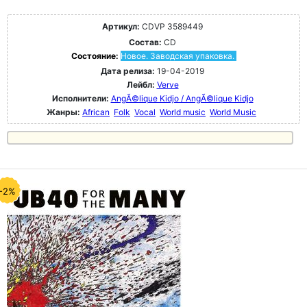
Артикул:
CDVP 3589449
Состав:
CD
Состояние:
Новое. Заводская упаковка.
Дата релиза:
19-04-2019
Лейбл:
Verve
Исполнители:
AngÃ©lique Kidjo / AngÃ©lique Kidjo
Жанры:
African
Folk
Vocal
World music
World Music
-2%