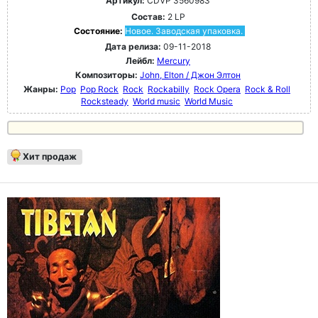
Артикул:
CDVP 3560983
Состав:
2 LP
Состояние:
Новое. Заводская упаковка.
Дата релиза:
09-11-2018
Лейбл:
Mercury
Композиторы:
John, Elton / Джон Элтон
Жанры:
Pop
Pop Rock
Rock
Rockabilly
Rock Opera
Rock & Roll
Rocksteady
World music
World Music
Хит продаж