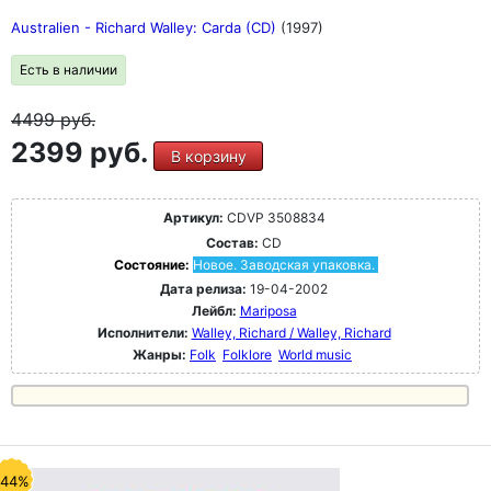
Australien - Richard Walley: Carda (CD)
(1997)
Есть в наличии
4499
руб.
2399 руб.
В корзину
Артикул:
CDVP 3508834
Состав:
CD
Состояние:
Новое. Заводская упаковка.
Дата релиза:
19-04-2002
Лейбл:
Mariposa
Исполнители:
Walley, Richard / Walley, Richard
Жанры:
Folk
Folklore
World music
-44%