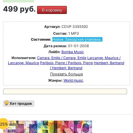
499 руб.
В корзину
Артикул:
CDVP 3393592
Состав:
1 MP3
Состояние:
Новое. Заводская упаковка.
Дата релиза:
01-01-2008
Лейбл:
Bomba Music
Исполнители:
Carrara, Emile / Carrara, Emile
Larcange, Maurice /
Larcange, Maurice
Peribois, Pierre / Peribois, Pierre
Hembert, Bertrand
/ Hembert, Bertrand
Показать больше
Жанры:
World music
Хит продаж
-25%