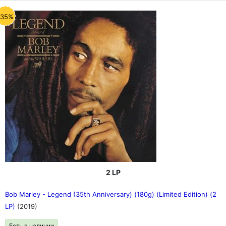
-35%
2 LP
Bob Marley - Legend (35th Anniversary) (180g) (Limited Edition) (2
LP)
(2019)
Есть в наличии