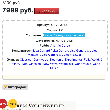
8100
руб.
7999 руб.
В корзину
Артикул:
CDVP 3754918
Состав:
LP
Состояние:
Новое. Заводская упаковка.
Дата релиза:
07-05-2021
Лейбл:
Atlantic Curve
Исполнители:
Lisa Gerrard / Lisa Gerrard
Lisa Gerrard & Jules
Maxwell / Lisa Gerrard & Jules Maxwell
Жанры:
Classical
Darkwave
Electronic
Experimental
Folk, World, &
Country
Neo-Classical
New Wave
Weltmusik
World music
World
Music
Хит продаж
-36%