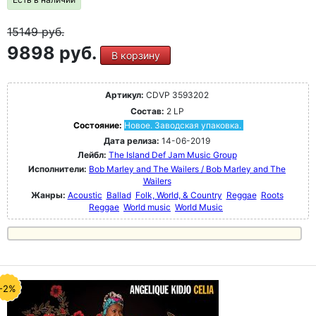
15149
руб.
9898 руб.
В корзину
Артикул:
CDVP 3593202
Состав:
2 LP
Состояние:
Новое. Заводская упаковка.
Дата релиза:
14-06-2019
Лейбл:
The Island Def Jam Music Group
Исполнители:
Bob Marley and The Wailers / Bob Marley and The
Wailers
Жанры:
Acoustic
Ballad
Folk, World, & Country
Reggae
Roots
Reggae
World music
World Music
-2%