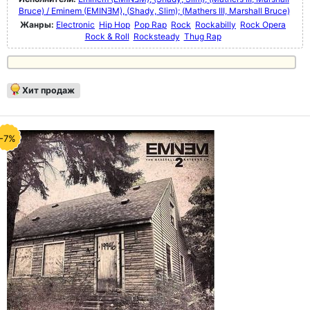
Bruce) / Eminem (EMINƎM), (Shady, Slim); (Mathers III, Marshall Bruce)
Жанры:
Electronic
Hip Hop
Pop Rap
Rock
Rockabilly
Rock Opera
Rock & Roll
Rocksteady
Thug Rap
Хит продаж
-7%