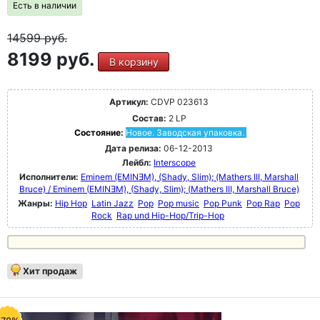
Есть в наличии
14599
руб.
8199 руб.
В корзину
Артикул:
CDVP 023613
Состав:
2 LP
Состояние:
Новое. Заводская упаковка.
Дата релиза:
06-12-2013
Лейбл:
Interscope
Исполнители:
Eminem (EMINƎM), (Shady, Slim); (Mathers III, Marshall
Bruce) / Eminem (EMINƎM), (Shady, Slim); (Mathers III, Marshall Bruce)
Жанры:
Hip Hop
Latin Jazz
Pop
Pop music
Pop Punk
Pop Rap
Pop
Rock
Rap und Hip-Hop/Trip-Hop
Хит продаж