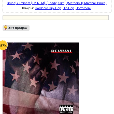
Bruce) / Eminem (EMINƎM), (Shady, Slim); (Mathers III, Marshall Bruce)
Жанры:
Hardcore Hip-Hop
Hip Hop
Horrorcore
Хит продаж
-57%