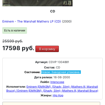
CD
Eminem - The Marshall Mathers LP (CD)
(2000)
Есть в наличии
25599
руб.
17598 руб.
В корзину
Артикул:
CDVP 1304881
Состав:
CD
Состояние:
Новое. Заводская упаковка.
Дата релиза:
16-06-2000
Лейбл:
Interscope
Исполнители:
Eminem (EMINƎM), (Shady, Slim); (Mathers III, Marshall
Bruce) / Eminem (EMINƎM), (Shady, Slim); (Mathers III, Marshall Bruce)
Жанры:
Hip Hop