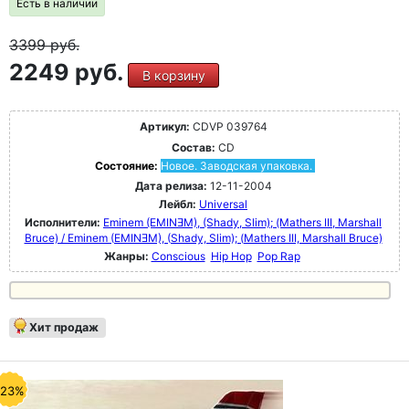
Есть в наличии
3399
руб.
2249 руб.
В корзину
Артикул:
CDVP 039764
Состав:
CD
Состояние:
Новое. Заводская упаковка.
Дата релиза:
12-11-2004
Лейбл:
Universal
Исполнители:
Eminem (EMINƎM), (Shady, Slim); (Mathers III, Marshall
Bruce) / Eminem (EMINƎM), (Shady, Slim); (Mathers III, Marshall Bruce)
Жанры:
Conscious
Hip Hop
Pop Rap
Хит продаж
-23%