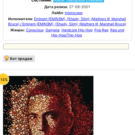
Состояние:
Новое. Заводская упаковка.
Дата релиза:
27-08-2001
Лейбл:
Interscope
Исполнители:
Eminem (EMINƎM), (Shady, Slim); (Mathers III, Marshall
Bruce) / Eminem (EMINƎM), (Shady, Slim); (Mathers III, Marshall Bruce)
Жанры:
Conscious
Gangsta
Hardcore Hip-Hop
Pop Rap
Rap und
Hip-Hop/Trip-Hop
Хит продаж
-14%