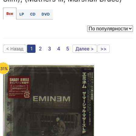
Все
LP
CD
DVD
1
2
3
4
5
< Назад
Далее >
>>
-31%