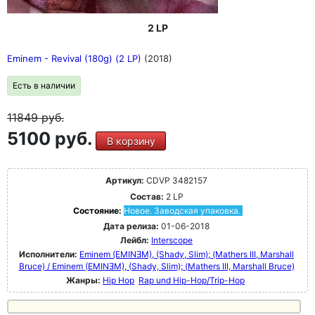
2 LP
Eminem - Revival (180g) (2 LP)
(2018)
Есть в наличии
11849
руб.
5100 руб.
В корзину
Артикул:
CDVP 3482157
Состав:
2 LP
Состояние:
Новое. Заводская упаковка.
Дата релиза:
01-06-2018
Лейбл:
Interscope
Исполнители:
Eminem (EMINƎM), (Shady, Slim); (Mathers III, Marshall
Bruce) / Eminem (EMINƎM), (Shady, Slim); (Mathers III, Marshall Bruce)
Жанры:
Hip Hop
Rap und Hip-Hop/Trip-Hop