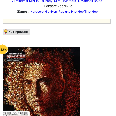
/ Eminem (EMINƎM), (Shady, Slim); (Mathers III, Marshall Bruce)
Показать больше
Жанры:
Hardcore Hip-Hop
Rap und Hip-Hop/Trip-Hop
Хит продаж
-43%