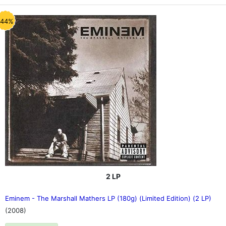
-44%
2 LP
Eminem - The Marshall Mathers LP (180g) (Limited Edition) (2 LP)
(2008)