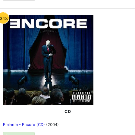
-34%
CD
Eminem - Encore (CD)
(2004)