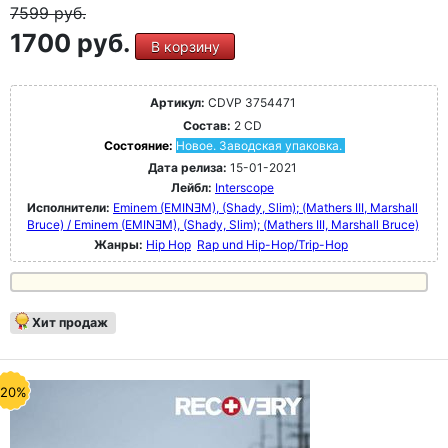
7599
руб.
1700 руб.
В корзину
Артикул:
CDVP 3754471
Состав:
2 CD
Состояние:
Новое. Заводская упаковка.
Дата релиза:
15-01-2021
Лейбл:
Interscope
Исполнители:
Eminem (EMINƎM), (Shady, Slim); (Mathers III, Marshall
Bruce) / Eminem (EMINƎM), (Shady, Slim); (Mathers III, Marshall Bruce)
Жанры:
Hip Hop
Rap und Hip-Hop/Trip-Hop
Хит продаж
-20%