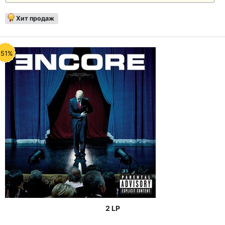
Хит продаж
-51%
2 LP