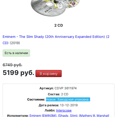
2 CD
Eminem - The Slim Shady (20th Anniversary Expanded Edition) (2
CD)
(2019)
Есть в наличии
6749
руб.
5199 руб.
В корзину
Артикул:
CDVP 3611974
Состав:
2 CD
Состояние:
Новое. Заводская упаковка.
Дата релиза:
13-12-2019
Лейбл:
Interscope
Исполнители:
Eminem (EMINƎM), (Shady, Slim); (Mathers III, Marshall