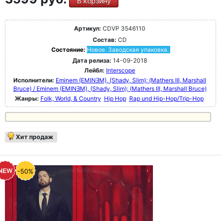
В корзину
Артикул:
CDVP 3546110
Состав:
CD
Состояние:
Новое. Заводская упаковка.
Дата релиза:
14-09-2018
Лейбл:
Interscope
Исполнители:
Eminem (EMINƎM), (Shady, Slim); (Mathers III, Marshall
Bruce) / Eminem (EMINƎM), (Shady, Slim); (Mathers III, Marshall Bruce)
Жанры:
Folk, World, & Country
Hip Hop
Rap und Hip-Hop/Trip-Hop
Хит продаж
-50%