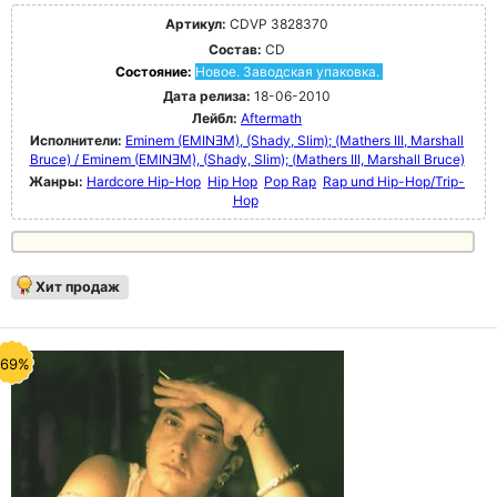
Артикул:
CDVP 3828370
Состав:
CD
Состояние:
Новое. Заводская упаковка.
Дата релиза:
18-06-2010
Лейбл:
Aftermath
Исполнители:
Eminem (EMINƎM), (Shady, Slim); (Mathers III, Marshall
Bruce) / Eminem (EMINƎM), (Shady, Slim); (Mathers III, Marshall Bruce)
Жанры:
Hardcore Hip-Hop
Hip Hop
Pop Rap
Rap und Hip-Hop/Trip-
Hop
Хит продаж
-69%