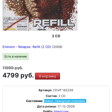
2 CD
Eminem - Relapse: Refill (2 CD)
(2009)
Есть в наличии
11999
руб.
4799 руб.
В корзину
Артикул:
CDVP 162339
Состав:
2 CD
Состояние:
Новое. Заводская упаковка.
Дата релиза:
17-12-2009
Лейбл:
Interscope