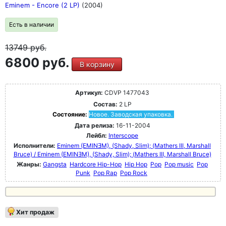
Eminem - Encore (2 LP)
(2004)
Есть в наличии
13749
руб.
6800 руб.
В корзину
Артикул:
CDVP 1477043
Состав:
2 LP
Состояние:
Новое. Заводская упаковка.
Дата релиза:
16-11-2004
Лейбл:
Interscope
Исполнители:
Eminem (EMINƎM), (Shady, Slim); (Mathers III, Marshall
Bruce) / Eminem (EMINƎM), (Shady, Slim); (Mathers III, Marshall Bruce)
Жанры:
Gangsta
Hardcore Hip-Hop
Hip Hop
Pop
Pop music
Pop
Punk
Pop Rap
Pop Rock
Хит продаж