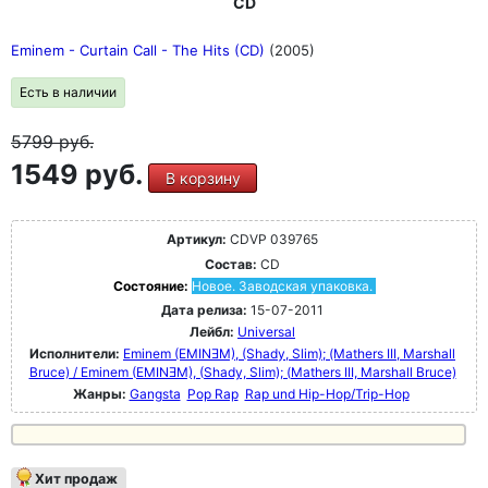
CD
Eminem - Curtain Call - The Hits (CD)
(2005)
Есть в наличии
5799
руб.
1549 руб.
В корзину
Артикул:
CDVP 039765
Состав:
CD
Состояние:
Новое. Заводская упаковка.
Дата релиза:
15-07-2011
Лейбл:
Universal
Исполнители:
Eminem (EMINƎM), (Shady, Slim); (Mathers III, Marshall
Bruce) / Eminem (EMINƎM), (Shady, Slim); (Mathers III, Marshall Bruce)
Жанры:
Gangsta
Pop Rap
Rap und Hip-Hop/Trip-Hop
Хит продаж