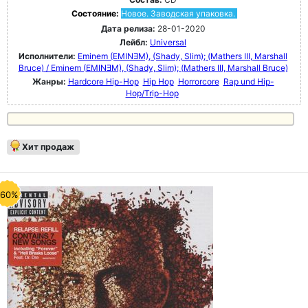
Состояние:
Новое. Заводская упаковка.
Дата релиза:
28-01-2020
Лейбл:
Universal
Исполнители:
Eminem (EMINƎM), (Shady, Slim); (Mathers III, Marshall
Bruce) / Eminem (EMINƎM), (Shady, Slim); (Mathers III, Marshall Bruce)
Жанры:
Hardcore Hip-Hop
Hip Hop
Horrorcore
Rap und Hip-
Hop/Trip-Hop
Хит продаж
-60%