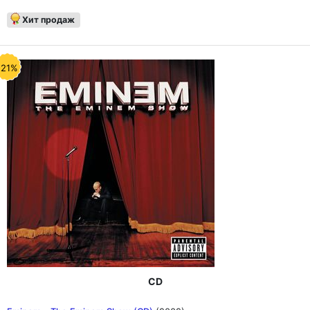
Хит продаж
-21%
CD