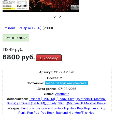
2 LP
Eminem - Relapse (2 LP)
(2009)
Есть в наличии
11849
руб.
6800 руб.
В корзину
Артикул:
CDVP 421896
Состав:
2 LP
Состояние:
Новое. Заводская упаковка.
Дата релиза:
07-07-2016
Лейбл:
Aftermath
Исполнители:
Eminem (EMINƎM), (Shady, Slim); (Mathers III, Marshall
Bruce) / Eminem (EMINƎM), (Shady, Slim); (Mathers III, Marshall Bruce)
Жанры:
Electronic
Hardcore Hip-Hop
Hip Hop
Pop
Pop music
Pop
Punk
Pop Rap
Pop Rock
Rap und Hip-Hop/Trip-Hop