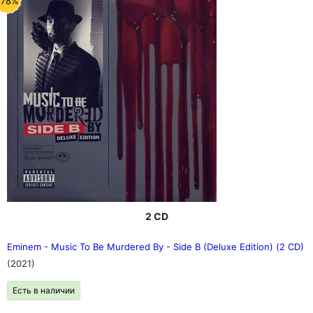
-78%
2 CD
Eminem - Music To Be Murdered By - Side B (Deluxe Edition) (2 CD)
(2021)
Есть в наличии