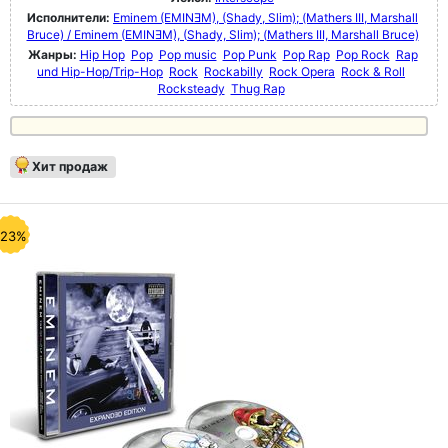
Исполнители:
Eminem (EMINƎM), (Shady, Slim); (Mathers III, Marshall
Bruce) / Eminem (EMINƎM), (Shady, Slim); (Mathers III, Marshall Bruce)
Жанры:
Hip Hop
Pop
Pop music
Pop Punk
Pop Rap
Pop Rock
Rap
und Hip-Hop/Trip-Hop
Rock
Rockabilly
Rock Opera
Rock & Roll
Rocksteady
Thug Rap
Хит продаж
-23%