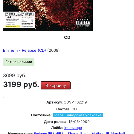
CD
Eminem - Relapse (CD)
(2009)
Есть в наличии
3699
руб.
3199 руб.
В корзину
Артикул:
CDVP 162219
Состав:
CD
Состояние:
Новое. Заводская упаковка.
Дата релиза:
15-05-2009
Лейбл:
Interscope
Исполнители:
Eminem (EMINƎM), (Shady, Slim); (Mathers III, Marshall