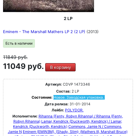
2 LP
Eminem - The Marshall Mathers LP 2 (2 LP)
(2013)
Есть в наличии
11849
руб.
11049 руб.
В корзину
Артикул:
CDVP 1473346
Состав:
2 LP
Состояние:
Новое. Заводская упаковка.
Дата релиза:
31-01-2014
Лейбл:
POLYDOR.
Исполнители:
Rihanna (Fenty, Robyn Rihanna) / Rihanna (Fenty,
Robyn Rihanna)
Lamar, Kendrick (Duckworth, Kendrick) / Lamar,
Kendrick (Duckworth, Kendrick)
Commons, Jamie N / Commons,
Jamie N
Eminem (EMINƎM), (Shady, Slim); (Mathers III, Marshall Bruce)