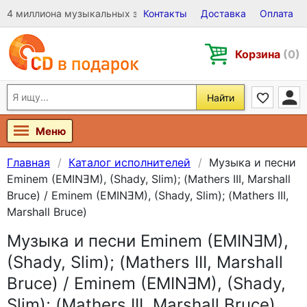
4 миллиона музыкальных записей на Виниле, CD и DVD
Контакты
Доставка
Оплата
Корзина
(0)
Найти
Меню
Главная
Каталог исполнителей
Музыка и песни
Eminem (EMINƎM), (Shady, Slim); (Mathers III, Marshall
Bruce) / Eminem (EMINƎM), (Shady, Slim); (Mathers III,
Marshall Bruce)
Музыка и песни Eminem (EMINƎM),
(Shady, Slim); (Mathers III, Marshall
Bruce) / Eminem (EMINƎM), (Shady,
Slim); (Mathers III, Marshall Bruce)