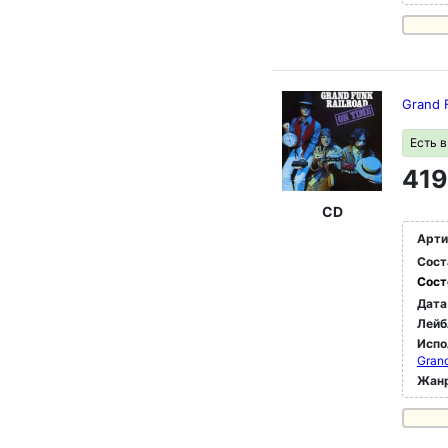
Grand 
Есть 
419
CD
Арти
Сост
Сост
Дата
Лейб
Испо
Grand
Жан