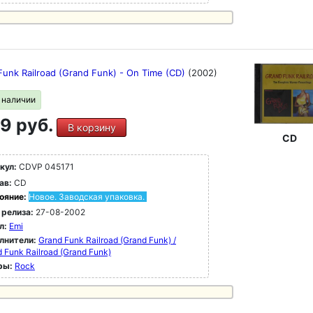
Funk Railroad (Grand Funk) - On Time (CD)
(2002)
в наличии
9 руб.
В корзину
CD
кул:
CDVP 045171
ав:
CD
ояние:
Новое. Заводская упаковка.
 релиза:
27-08-2002
л:
Emi
лнители:
Grand Funk Railroad (Grand Funk) /
 Funk Railroad (Grand Funk)
ры:
Rock