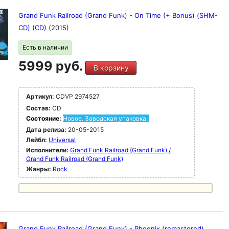
Grand Funk Railroad (Grand Funk) - On Time (+ Bonus) (SHM-
CD) (CD)
(2015)
Есть в наличии
5999 руб.
В корзину
Артикул:
CDVP 2974527
Состав:
CD
Состояние:
Новое. Заводская упаковка.
Дата релиза:
20-05-2015
Лейбл:
Universal
Исполнители:
Grand Funk Railroad (Grand Funk) /
Grand Funk Railroad (Grand Funk)
Жанры:
Rock
Grand Funk Railroad (Grand Funk) - Phoenix (remastered)