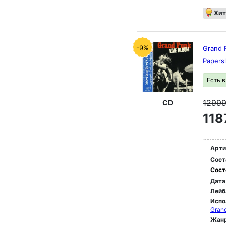
Хит
-9%
Grand F
Papers
Есть 
1299
CD
118
Арти
Сост
Сост
Дата
Лейб
Испо
Grand
Жан