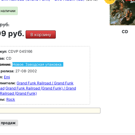
в наличии
руб.
9 руб.
CD
В корзину
кул:
CDVP 045166
ав:
CD
ояние:
Новое. Заводская упаковка.
 релиза:
27-08-2002
л:
Emi
лнители:
Grand Funk Railroad / Grand Funk
oad
Grand Funk Railroad (Grand Funk) / Grand
Railroad (Grand Funk)
ры:
Rock
 продаж