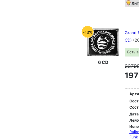
Хит
-13%
Grand F
CD)
(2
Есть 
6 CD
2279
197
Арти
Сост
Сост
Дата
Лейб
Испо
Railr
Funk 