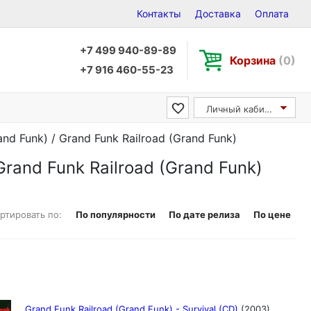
Контакты
Доставка
Оплата
+7 499 940-89-89
Корзина
(0)
+7 916 460-55-23
Личный кабинет
nd Funk) / Grand Funk Railroad (Grand Funk)
Grand Funk Railroad (Grand Funk)
ртировать по:
По популярности
По дате релиза
По цене
Grand Funk Railroad (Grand Funk) - Survival (CD)
(2003)