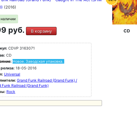
D)
(2016)
в наличии
9 руб.
CD
В корзину
кул:
CDVP 3163071
ав:
CD
ояние:
Новое. Заводская упаковка.
 релиза:
18-05-2016
л:
Universal
лнители:
Grand Funk Railroad (Grand Funk) /
 Funk Railroad (Grand Funk)
ры:
Rock