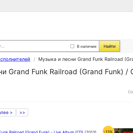
Найти
В наличии
исполнителей
Музыка и песни Grand Funk Railroad (Gra
и Grand Funk Railroad (Grand Funk) / 
Со
алее >
>>
-13%
Funk Railroad (Grand Funk) - Live Album (CD)
(2013)