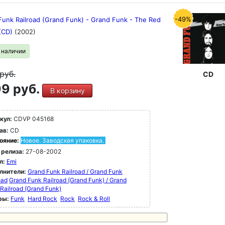
-49%
Funk Railroad (Grand Funk) - Grand Funk - The Red
(CD)
(2002)
в наличии
руб.
CD
9 руб.
В корзину
кул:
CDVP 045168
ав:
CD
ояние:
Новое. Заводская упаковка.
 релиза:
27-08-2002
л:
Emi
лнители:
Grand Funk Railroad / Grand Funk
oad
Grand Funk Railroad (Grand Funk) / Grand
Railroad (Grand Funk)
ры:
Funk
Hard Rock
Rock
Rock & Roll