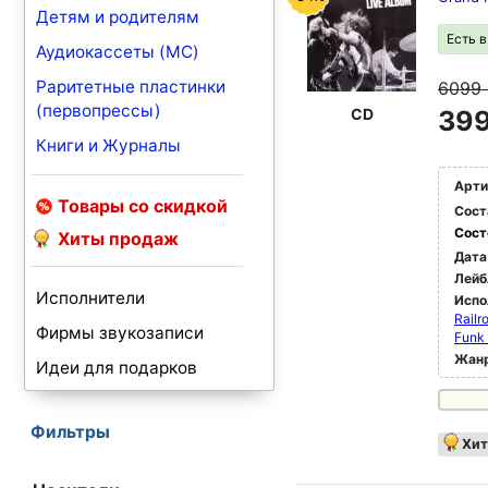
Детям и родителям
Есть 
Аудиокассеты (MC)
Раритетные пластинки
6099
(первопрессы)
CD
399
Книги и Журналы
Арти
Товары со скидкой
Сост
Сост
Хиты продаж
Дата
Лейб
Исполнители
Испо
Railr
Фирмы звукозаписи
Funk 
Жан
Идеи для подарков
Фильтры
Хит