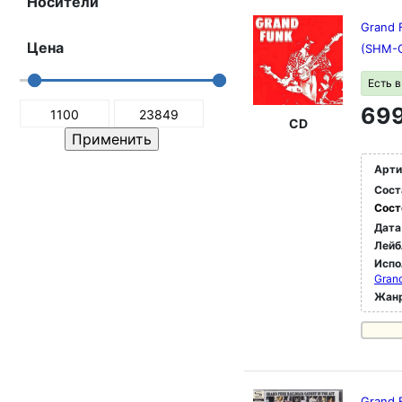
Носители
Grand 
Цена
(SHM-C
Есть 
699
CD
Арти
Сост
Сост
Дата
Лейб
Испо
Grand
Жан
Grand 