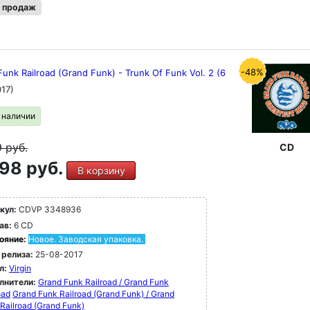
 продаж
-48%
unk Railroad (Grand Funk) - Trunk Of Funk Vol. 2 (6
017)
в наличии
9
руб.
CD
98 руб.
В корзину
кул:
CDVP 3348936
ав:
6 CD
ояние:
Новое. Заводская упаковка.
 релиза:
25-08-2017
л:
Virgin
лнители:
Grand Funk Railroad / Grand Funk
oad
Grand Funk Railroad (Grand Funk) / Grand
Railroad (Grand Funk)