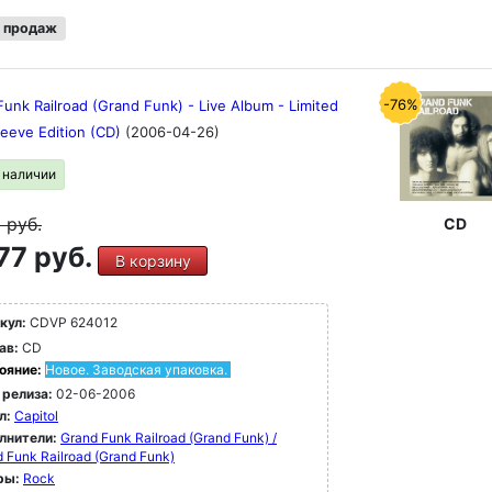
 продаж
-76%
unk Railroad (Grand Funk) - Live Album - Limited
leeve Edition (CD)
(2006-04-26)
в наличии
9
руб.
CD
77 руб.
В корзину
кул:
CDVP 624012
ав:
CD
ояние:
Новое. Заводская упаковка.
 релиза:
02-06-2006
л:
Capitol
лнители:
Grand Funk Railroad (Grand Funk) /
 Funk Railroad (Grand Funk)
ры:
Rock