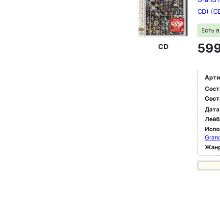
CD) (C
Есть 
599
CD
Арти
Сост
Сост
Дата
Лейб
Испо
Grand
Жан