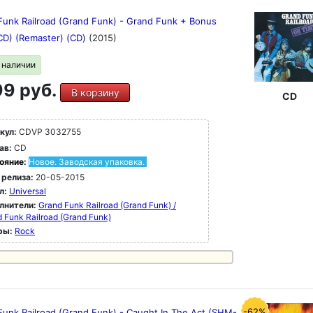
Funk Railroad (Grand Funk) - Grand Funk + Bonus
D) (Remaster) (CD)
(2015)
в наличии
9 руб.
В корзину
CD
кул:
CDVP 3032755
ав:
CD
ояние:
Новое. Заводская упаковка.
 релиза:
20-05-2015
л:
Universal
лнители:
Grand Funk Railroad (Grand Funk) /
 Funk Railroad (Grand Funk)
ры:
Rock
-62%
Funk Railroad (Grand Funk) - Caught In The Act (SHM-