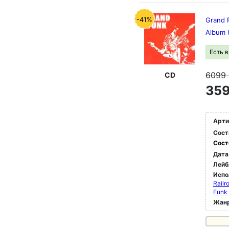
-41%
Grand 
Album 
Есть 
6099
CD
359
Арти
Сост
Сост
Дата
Лейб
Испо
Railr
Funk 
Жан