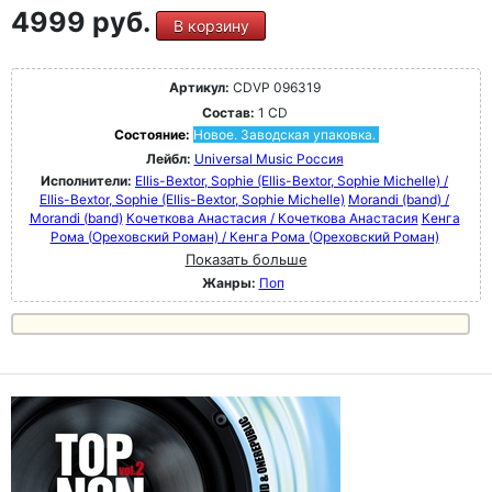
4999 руб.
В корзину
Артикул:
CDVP 096319
Состав:
1 CD
Состояние:
Новое. Заводская упаковка.
Лейбл:
Universal Music Россия
Исполнители:
Ellis-Bextor, Sophie (Ellis-Bextor, Sophie Michelle) /
Ellis-Bextor, Sophie (Ellis-Bextor, Sophie Michelle)
Morandi (band) /
Morandi (band)
Кочеткова Анастасия / Кочеткова Анастасия
Кенга
Рома (Ореховский Роман) / Кенга Рома (Ореховский Роман)
Показать больше
Жанры:
Поп