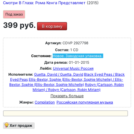
Смотри В Глаза: Рома Кенга Представляет
(2015)
Под заказ
399 руб.
В корзину
Артикул:
CDVP 2927798
Состав:
1 CD
Состояние:
Новое. Заводская упаковка.
Дата релиза:
01-01-2015
Лейбл:
Universal Music Россия
Исполнители:
Guetta, David / Guetta, David
Black Eyed Peas / Black
Eyed Peas
Ellis-Bextor, Sophie (Ellis-Bextor, Sophie Michelle) / Ellis-
Bextor, Sophie (Ellis-Bextor, Sophie Michelle)
Robyn (Carlsson, Robin
Miriam) / Robyn (Carlsson, Robin Miriam)
Показать больше
Жанры:
Compilation
Российская популярная музыка
Хит продаж