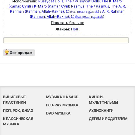
Исполнители:
Pussycat Dolls, The / Pussycat Dolls, The
K-Maro
(Kamar, Cyril) / K-Maro (Kamar, Cyril)
Rasmus, The / Rasmus, The
A. R.
Rahman (Rahman, Allah-Rakha); (அல்லா ரக்கா ரகுமான்) / A. R. Rahman
(Rahman, Allah-Rakha); (அல்லா ரக்கா ரகுமான்)
Показать больше
Жанры:
Поп
Хит продаж
ВИНИЛОВЫЕ
МУЗЫКА НА SACD
КИНО И
ПЛАСТИНКИ
МУЛЬТФИЛЬМЫ
BLU-RAY МУЗЫКА
ПОП, РОК, ДЖАЗ
АУДИОКНИГИ
DVD МУЗЫКА
КЛАССИЧЕСКАЯ
ДЕТЯМ И РОДИТЕЛЯМ
МУЗЫКА