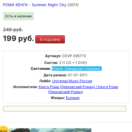
РОМА КЕНГА - Summer Night City
(2011)
Есть в наличии
249
руб.
199 руб.
В корзину
Артикул:
CDVP 095773
Состав:
2 (1 CD + 1 DVD)
Состояние:
Новое. Заводская упаковка.
Дата релиза:
01-01-2011
Лейбл:
Universal Music Россия
Исполнители:
Кенга Рома (Ореховский Роман) / Кенга Рома
(Ореховский Роман)
Жанры:
Europop
-80%