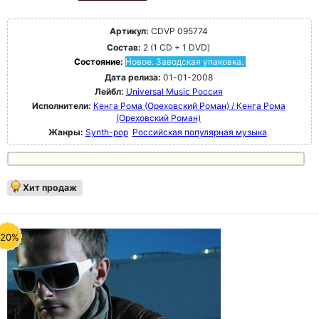
Артикул:
CDVP 095774
Состав:
2 (1 CD + 1 DVD)
Состояние:
Новое. Заводская упаковка.
Дата релиза:
01-01-2008
Лейбл:
Universal Music Россия
Исполнители:
Кенга Рома (Ореховский Роман) / Кенга Рома
(Ореховский Роман)
Жанры:
Synth-pop
Российская популярная музыка
Хит продаж
-20%