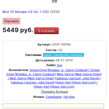
CD
Best Of Mixtape US Vol. 1 (CD)
(2010)
Под заказ
5449 руб.
В корзину
Артикул:
CDVP 155764
Состав:
CD
Состояние:
Новое. Заводская упаковка.
Дата релиза:
08-07-2010
Лейбл:
Sun
Исполнители:
Snoop Dogg (Broadus, Jr., Calvin Cordozar) / Snoop
Dogg (Broadus, Jr., Calvin Cordozar)
West, Kanye (West, Kanye Omari)
/ West, Kanye (West, Kanye Omari)
Fabolous (Jackson, John David) /
Fabolous (Jackson, John David)
Hilson, Keri (Hilson, Keri Lynn) /
Hilson, Keri (Hilson, Keri Lynn)
Показать больше
Жанры:
Compilation
Hip Hop