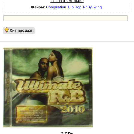
Показать больше
Жанры:
Compilation
Hip Hop
RnB/Swing
Хит продаж
2 CDs