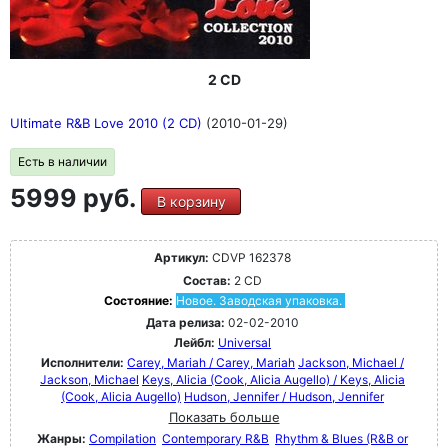
2 CD
Ultimate R&B Love 2010 (2 CD)
(2010-01-29)
Есть в наличии
5999 руб.
В корзину
Артикул:
CDVP 162378
Состав:
2 CD
Состояние:
Новое. Заводская упаковка.
Дата релиза:
02-02-2010
Лейбл:
Universal
Исполнители:
Carey, Mariah / Carey, Mariah
Jackson, Michael /
Jackson, Michael
Keys, Alicia (Cook, Alicia Augello) / Keys, Alicia
(Cook, Alicia Augello)
Hudson, Jennifer / Hudson, Jennifer
Показать больше
Жанры:
Compilation
Contemporary R&B
Rhythm & Blues (R&B or