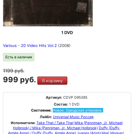
1 DVD
Various - 20 Video Hits Vol.2
(2008)
Есть в наличии
1199
руб.
999 руб.
В корзину
Артикул:
CDVP 095385
Состав:
1 DVD
Состояние:
Новое. Заводская упаковка.
Лейбл:
Universal Music Россия
Исполнители:
Take That / Take That
Mika (Penniman, Jr., Michael
Holbrook) / Mika (Penniman, Jr., Michael Holbrook)
Duffy (Duffy,
Aimée Anne) / Duffy (Duffy, Aimée Anne)
Juanes (Aristizábal Vásquez,