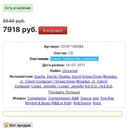
Есть в наличии
9549
руб.
7918 руб.
В корзину
Артикул:
CDVP 146284
Состав:
CD
Состояние:
Новое. Заводская упаковка.
Дата релиза:
14-07-2011
Лейбл:
Universal
Исполнители:
Guetta, David / Guetta, David
Snoop Dogg (Broadus,
Jr., Calvin Cordozar) / Snoop Dogg (Broadus, Jr., Calvin
Cordozar)
Lopez, Jennifer / Lopez, Jennifer
N.E.R.D. / N.E.R.D.
Показать больше
Жанры:
Compilation
Contemporary R&B
Dance-pop
Pop Rap
Rhythm & Blues (R&B or RnB)
RnB/Swing
Rock
Хит продаж