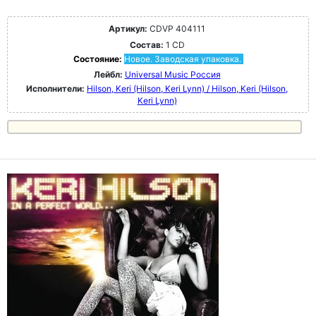
Артикул:
CDVP 404111
Состав:
1 CD
Состояние:
Новое. Заводская упаковка.
Лейбл:
Universal Music Россия
Исполнители:
Hilson, Keri (Hilson, Keri Lynn) / Hilson, Keri (Hilson,
Keri Lynn)