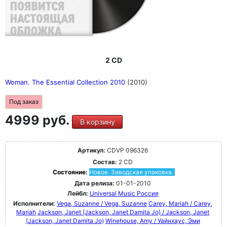
2 CD
Woman. The Essential Collection 2010
(2010)
Под заказ
4999 руб.
В корзину
Артикул:
CDVP 096326
Состав:
2 CD
Состояние:
Новое. Заводская упаковка.
Дата релиза:
01-01-2010
Лейбл:
Universal Music Россия
Исполнители:
Vega, Suzanne / Vega, Suzanne
Carey, Mariah / Carey,
Mariah
Jackson, Janet (Jackson, Janet Damita Jo) / Jackson, Janet
(Jackson, Janet Damita Jo)
Winehouse, Amy / Уайнхаус, Эми