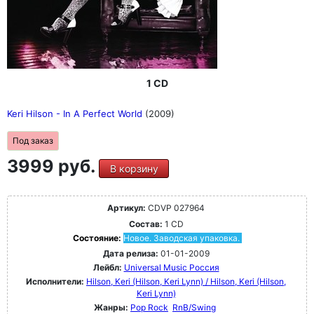
1 CD
Keri Hilson - In A Perfect World
(2009)
Под заказ
3999 руб.
В корзину
Артикул:
CDVP 027964
Состав:
1 CD
Состояние:
Новое. Заводская упаковка.
Дата релиза:
01-01-2009
Лейбл:
Universal Music Россия
Исполнители:
Hilson, Keri (Hilson, Keri Lynn) / Hilson, Keri (Hilson,
Keri Lynn)
Жанры:
Pop Rock
RnB/Swing