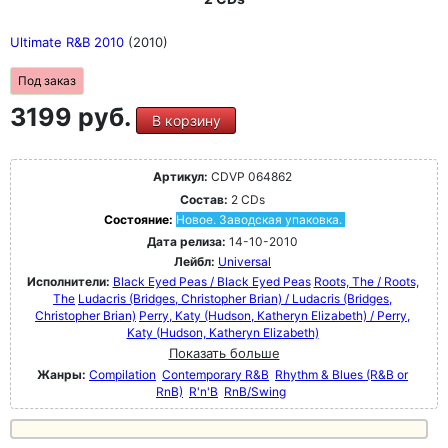
Ultimate R&B 2010
(2010)
Под заказ
3199 руб.
В корзину
Артикул:
CDVP 064862
Состав:
2 CDs
Состояние:
Новое. Заводская упаковка.
Дата релиза:
14-10-2010
Лейбл:
Universal
Исполнители:
Black Eyed Peas / Black Eyed Peas
Roots, The / Roots,
The
Ludacris (Bridges, Christopher Brian) / Ludacris (Bridges,
Christopher Brian)
Perry, Katy (Hudson, Katheryn Elizabeth) / Perry,
Katy (Hudson, Katheryn Elizabeth)
Показать больше
Жанры:
Compilation
Contemporary R&B
Rhythm & Blues (R&B or
RnB)
R'n'B
RnB/Swing