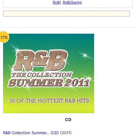
RnB)
RnB/Swing
-17%
CD
R&B Collection Summer.. (CD)
(2011)