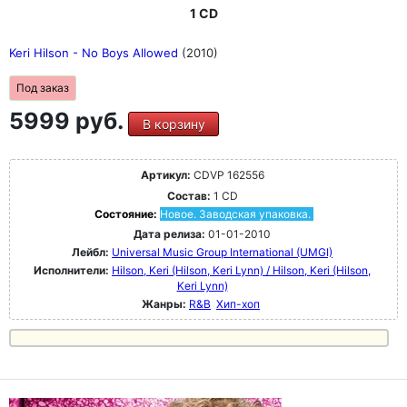
1 CD
Keri Hilson - No Boys Allowed
(2010)
Под заказ
5999 руб.
В корзину
Артикул:
CDVP 162556
Состав:
1 CD
Состояние:
Новое. Заводская упаковка.
Дата релиза:
01-01-2010
Лейбл:
Universal Music Group International (UMGI)
Исполнители:
Hilson, Keri (Hilson, Keri Lynn) / Hilson, Keri (Hilson,
Keri Lynn)
Жанры:
R&B
Хип-хоп