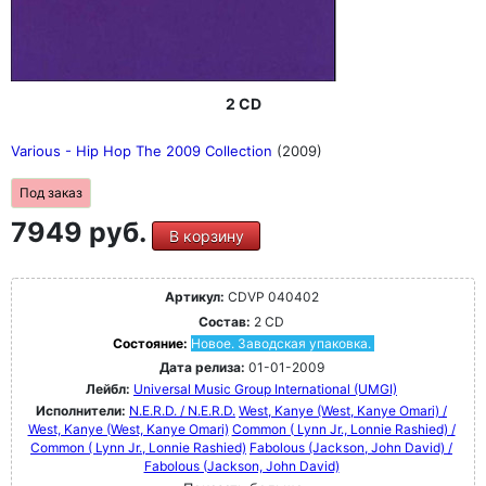
2 CD
Various - Hip Hop The 2009 Collection
(2009)
Под заказ
7949 руб.
В корзину
Артикул:
CDVP 040402
Состав:
2 CD
Состояние:
Новое. Заводская упаковка.
Дата релиза:
01-01-2009
Лейбл:
Universal Music Group International (UMGI)
Исполнители:
N.E.R.D. / N.E.R.D.
West, Kanye (West, Kanye Omari) /
West, Kanye (West, Kanye Omari)
Common ( Lynn Jr., Lonnie Rashied) /
Common ( Lynn Jr., Lonnie Rashied)
Fabolous (Jackson, John David) /
Fabolous (Jackson, John David)