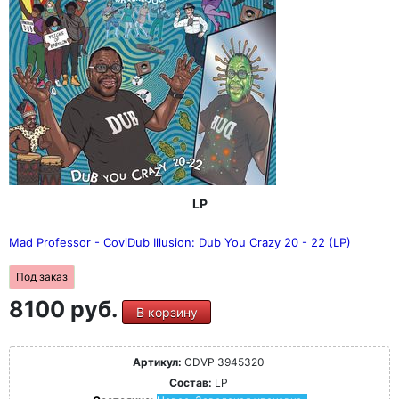
LP
Mad Professor - CoviDub Illusion: Dub You Crazy 20 - 22 (LP)
Под заказ
8100 руб.
В корзину
Артикул:
CDVP 3945320
Состав:
LP