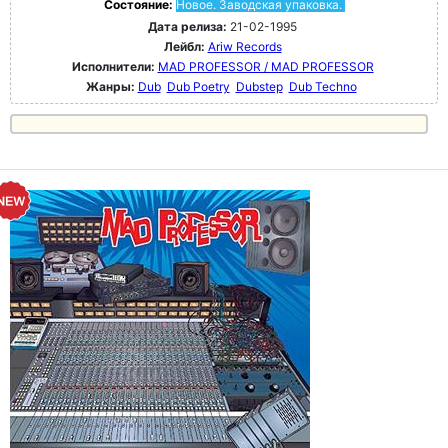
Состояние:
Новое. Заводская упаковка.
Дата релиза:
21-02-1995
Лейбл:
Ariw Records
Исполнители:
MAD PROFESSOR / MAD PROFESSOR
Жанры:
Dub
Dub Poetry
Dubstep
Dub Techno