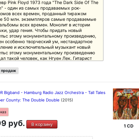
вр Pink Floyd 1973 года "The Dark Side Of The
" - один из самых продаваемых рок-
омов всех времен, проданный тиражом
е 50 млн. экземпляров самые продаваемые
альбомы всех времен. Монолит в истории
ки, удар гения. Чтобы придать новый
льс этому монументальному произведению,
н особенно творческий ум, нестандартное
ление и исключительный музыкант новый
ульс этому монументальному произведению
ал такой человек, как Нгуен Лек. Гитарист
намского происхождения, живущий в
же, уже продемонстрировал в прошлом с
 продаж
щью альбома "Purple - celebrating Jimi
rix" и своих интерпретаций от Cream до Led
elin на "Songs Of Freedom", как он может
нести материал из истории рока в свой
 Bigband - Hamburg Radio Jazz Orchestra - Tall Tales
кальный космос. Вместе с британским
per County: The Double Double
(2015)
нжировщиком Майклом Гиббсом Ле
ложил легендарный альбом для биг-бэнда
аказ
для NDR Big Band.
9 руб.
В корзину
мо двух экспертов фьюжн-джаза - Гэри
1 CD
енда на барабанах и Юргена Аттига на
тробасе - на альбоме присутствует гостья,