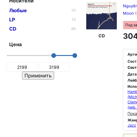
Носители
Nguyên 
Любые
(7)
Moon
LP
(1)
Под з
CD
(6)
304
CD
Цена
Арти
Сост
Сост
Дата
Лейб
Испо
Hamb
(Mich
Cleme
(geb.
Пока
Жан
Jazz