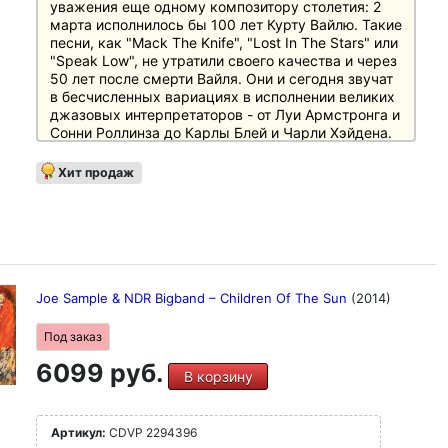
уважения еще одному композитору столетия: 2
марта исполнилось бы 100 лет Курту Вайлю. Такие
песни, как "Mack The Knife", "Lost In The Stars" или
"Speak Low", не утратили своего качества и через
50 лет после смерти Вайля. Они и сегодня звучат
в бесчисленных вариациях в исполнении великих
джазовых интерпретаторов - от Луи Армстронга и
Сонни Роллинза до Карлы Блей и Чарли Хэйдена.
Уже в начале 1920-х годов Курт Вайль
Хит продаж
категорически отвергал разделение легкой и так
называемой "серьезной" музыки. В его
репертуаре блюз или танго имели тот же статус,
что и скрипичный концерт. Курт Вайль видел
"ритм времени", в частности, в джазе и
сознательно то и дело включал джазовые
элементы в свои композиции. Вайль также умел
Joe Sample & NDR Bigband ‎– Children Of The Sun
(2014)
знакомить слушателей со сложными темами,
используя ясный и лаконичный музыкальный
Под заказ
язык. Он сочетал песни, которые мог
6099 руб.
насвистывать каждый встречный, с высокими
В корзину
художественными и политическими стандартами.
В Бертольте Брехте Вайль рано нашел
единомышленника, который, как и он, жадно
Артикул:
CDVP 2294396
впитывал все стилистические влияния, чтобы