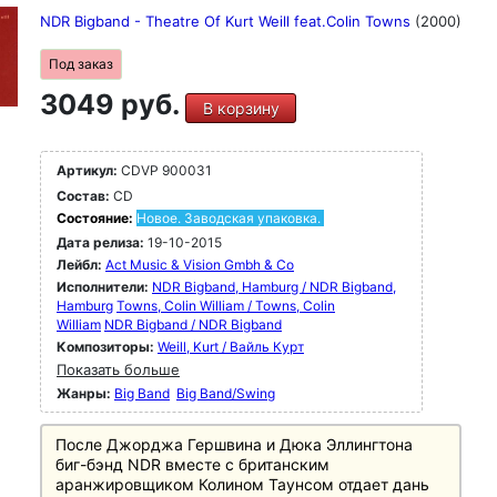
NDR Bigband - Theatre Of Kurt Weill feat.Colin Towns
(2000)
Под заказ
3049 руб.
В корзину
Артикул:
CDVP 900031
Состав:
CD
Состояние:
Новое. Заводская упаковка.
Дата релиза:
19-10-2015
Лейбл:
Act Music & Vision Gmbh & Co
Исполнители:
NDR Bigband, Hamburg / NDR Bigband,
Hamburg
Towns, Colin William / Towns, Colin
William
NDR Bigband / NDR Bigband
Композиторы:
Weill, Kurt / Вайль Курт
Показать больше
Жанры:
Big Band
Big Band/Swing
После Джорджа Гершвина и Дюка Эллингтона
биг-бэнд NDR вместе с британским
аранжировщиком Колином Таунсом отдает дань