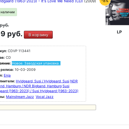
-8%
yldgaard (1963-2023) - It's Love We Need (CD)
(2009)
в наличии
руб.
9 руб.
LP
В корзину
кул:
CDVP 113441
ав:
CD
ояние:
Новое. Заводская упаковка.
 релиза:
10-03-2009
л:
Enja
лнители:
Hyldgaard, Susi / Hyldgaard, Susi
NDR
and, Hamburg / NDR Bigband, Hamburg
Susi
aard (1963-2023) / Susi Hyldgaard (1963-2023)
ры:
Mainstream Jazz
Vocal Jazz