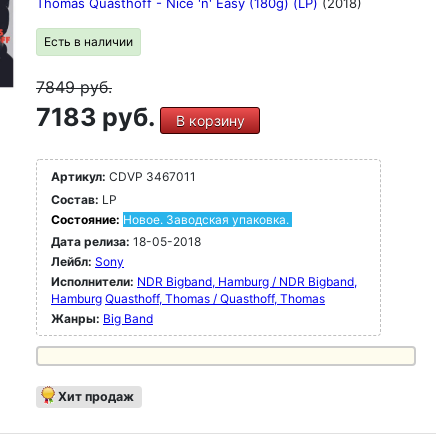
Thomas Quasthoff - Nice 'n' Easy (180g) (LP)
(2018)
Есть в наличии
7849
руб.
7183 руб.
В корзину
Артикул:
CDVP 3467011
Состав:
LP
Состояние:
Новое. Заводская упаковка.
Дата релиза:
18-05-2018
Лейбл:
Sony
Исполнители:
NDR Bigband, Hamburg / NDR Bigband,
Hamburg
Quasthoff, Thomas / Quasthoff, Thomas
Жанры:
Big Band
Хит продаж