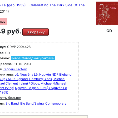
Lê (geb. 1959) - Celebrating The Dark Side Of The
(2014)
аказ
9 руб.
CD
В корзину
кул:
CDVP 2094428
ав:
CD
ояние:
Новое. Заводская упаковка.
 релиза:
31-10-2014
л:
Diggers Factory
лнители:
Lê, Nguyên / Lê, Nguyên
NDR Bigband,
urg / NDR Bigband, Hamburg
Gibbs, Michael
ael Clement Irving) / Gibbs, Michael (Michael
nt Irving)
Nguyên Lê (geb. 1959) / Nguyên Lê
 1959)
зать больше
ры:
Big Band
Big Band/Swing
Contemporary