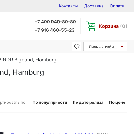
Контакты
Доставка
Оплата
+7 499 940-89-89
Корзина
(0)
+7 916 460-55-23
Личный кабинет
/ NDR Bigband, Hamburg
and, Hamburg
ртировать по:
По популярности
По дате релиза
По цене