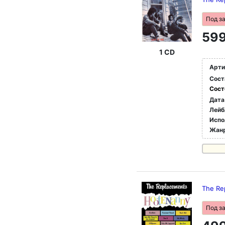
Под з
599
1 CD
Арти
Сост
Сост
Дата
Лейб
Испо
Жан
The Re
Под з