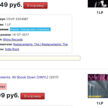
49 руб.
В корзину
1 LP
кул:
CDVP 3304687
ав:
1 LP
ояние:
Новое. Заводская упаковка.
 релиза:
14-07-2017
л:
Rhino Records
лнители:
Replacements, The / Replacements, The
ры:
Indie Rock
ements: All Shook Down [VINYL]
(2017)
аказ
9 руб.
В корзину
1 LP