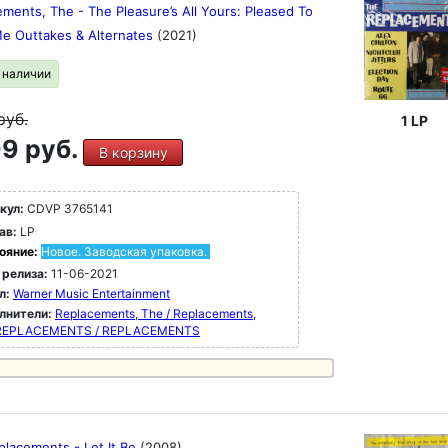
ments, The - The Pleasure’s All Yours: Pleased To
e Outtakes & Alternates
(2021)
в наличии
руб.
1 LP
9 руб.
В корзину
кул:
CDVP 3765141
ав:
LP
ояние:
Новое. Заводская упаковка.
 релиза:
11-06-2021
л:
Warner Music Entertainment
лнители:
Replacements, The / Replacements,
REPLACEMENTS / REPLACEMENTS
placements - Let It Be
(2008)