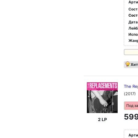
Арти
Сост
Сост
Дата
Лейб
Испо
Жан
Хит
The Rep
(2017)
Под з
599
2 LP
Арти