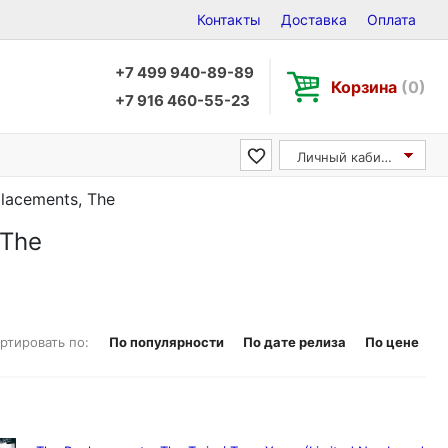
Контакты
Доставка
Оплата
+7 499 940-89-89
Корзина
(0)
+7 916 460-55-23
Личный кабинет
lacements, The
 The
ртировать по:
По популярности
По дате релиза
По цене