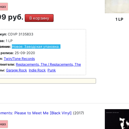
аказ
9 руб.
В корзину
1 LP
кул:
CDVP 3135833
ав:
1 LP
ояние:
Новое. Заводская упаковка.
 релиза:
25-09-2020
л:
Twin/Tone Records
лнители:
Replacements, The / Replacements, The
ры:
Garage Rock
Indie Rock
Punk
ements: Please to Meet Me [Black Vinyl]
(2017)
аказ