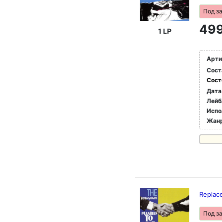
Под з
499
1 LP
Арти
Сост
Сост
Дата
Лейб
Испо
Жан
Replac
Под з