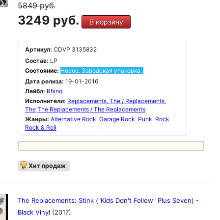
5849
руб.
3249 руб.
В корзину
Артикул:
CDVP 3135832
Состав:
LP
Состояние:
Новое. Заводская упаковка.
Дата релиза:
19-01-2016
Лейбл:
Rhino
Исполнители:
Replacements, The / Replacements,
The
The Replacements / The Replacements
Жанры:
Alternative Rock
Garage Rock
Punk
Rock
Rock & Roll
Хит продаж
The Replacements: Stink ("Kids Don't Follow" Plus Seven) -
Black Vinyl
(2017)