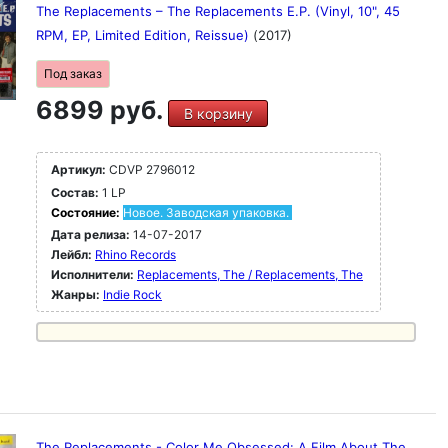
The Replacements – The Replacements E.P. (Vinyl, 10", 45
RPM, EP, Limited Edition, Reissue)
(2017)
Под заказ
6899 руб.
В корзину
Артикул:
CDVP 2796012
Состав:
1 LP
Состояние:
Новое. Заводская упаковка.
Дата релиза:
14-07-2017
Лейбл:
Rhino Records
Исполнители:
Replacements, The / Replacements, The
Жанры:
Indie Rock
The Replacements - Color Me Obsessed: A Film About The