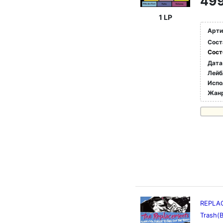
499
1 LP
Арти
Сост
Сост
Дата
Лейб
Испо
Жан
REPLAC
Trash(B