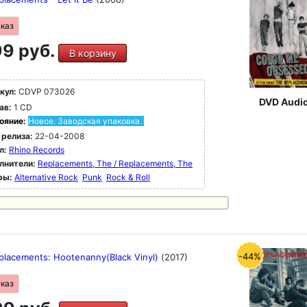
аказ
9 руб.
В корзину
кул:
CDVP 073026
DVD Audi
ав:
1 CD
ояние:
Новое. Заводская упаковка.
 релиза:
22-04-2008
л:
Rhino Records
лнители:
Replacements, The / Replacements, The
ры:
Alternative Rock
Punk
Rock & Roll
-44%
placements: Hootenanny(Black Vinyl)
(2017)
аказ