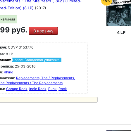
-8%
lacements - The Sire Years (180g) (Limited-
ed-Edition) (8 LP)
(2017)
в наличии
99 руб.
В корзину
4 LP
кул:
CDVP 3153776
ав:
8 LP
ояние:
Новое. Заводская упаковка.
 релиза:
25-03-2016
л:
Rhino
лнители:
Replacements, The / Replacements,
The Replacements / The Replacements
ры:
Garage Rock
Indie Rock
Punk
Rock