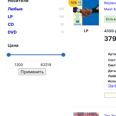
Носители
-10%
Replace
Любые
(20)
Meet M
LP
(14)
Есть 
CD
(5)
4199
LP
DVD
(1)
379
Цена
Арти
Сост
Сост
Дата
Лейб
Испо
The
The Re