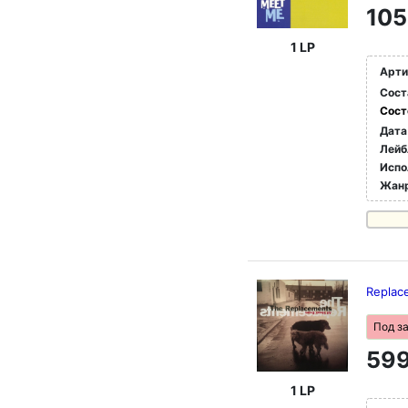
105
1 LP
Арти
Сост
Сост
Дата
Лейб
Испо
Жан
Replac
Под з
599
1 LP