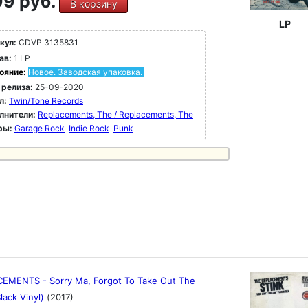
9 руб.
В корзину
LP
кул:
CDVP 3135831
ав:
1 LP
ояние:
Новое. Заводская упаковка.
 релиза:
25-09-2020
л:
Twin/Tone Records
лнители:
Replacements, The / Replacements, The
ры:
Garage Rock
Indie Rock
Punk
EMENTS - Sorry Ma, Forgot To Take Out The
lack Vinyl)
(2017)