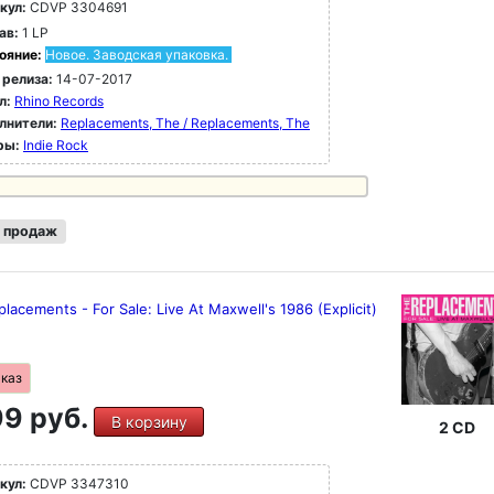
кул:
CDVP 3304691
ав:
1 LP
ояние:
Новое. Заводская упаковка.
 релиза:
14-07-2017
л:
Rhino Records
лнители:
Replacements, The / Replacements, The
ры:
Indie Rock
 продаж
lacements - For Sale: Live At Maxwell's 1986 (Explicit)
аказ
9 руб.
В корзину
2 CD
кул:
CDVP 3347310