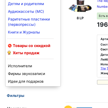
The Rep
Детям и родителям
Number
Аудиокассеты (MC)
Есть 
8 LP
Раритетные пластинки
196
(первопрессы)
Книги и Журналы
Арти
Сост
Товары со скидкой
Сост
Хиты продаж
Дата
Лейб
Испо
Исполнители
The
Фирмы звукозаписи
Жан
Идеи для подарков
Фильтры