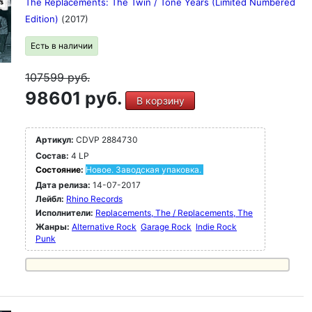
The Replacements: The Twin / Tone Years (Limited Numbered
Edition)
(2017)
Есть в наличии
107599
руб.
98601 руб.
В корзину
Артикул:
CDVP 2884730
Состав:
4 LP
Состояние:
Новое. Заводская упаковка.
Дата релиза:
14-07-2017
Лейбл:
Rhino Records
Исполнители:
Replacements, The / Replacements, The
Жанры:
Alternative Rock
Garage Rock
Indie Rock
Punk