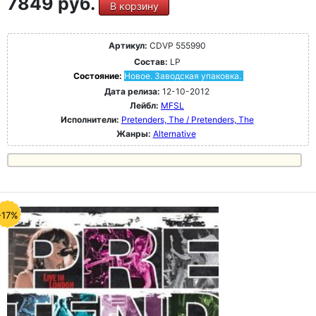
7849 руб.
В корзину
Артикул:
CDVP 555990
Состав:
LP
Состояние:
Новое. Заводская упаковка.
Дата релиза:
12-10-2012
Лейбл:
MFSL
Исполнители:
Pretenders, The / Pretenders, The
Жанры:
Alternative
-17%