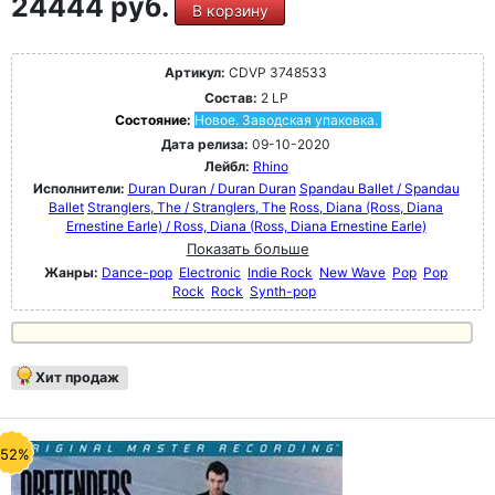
24444 руб.
В корзину
Артикул:
CDVP 3748533
Состав:
2 LP
Состояние:
Новое. Заводская упаковка.
Дата релиза:
09-10-2020
Лейбл:
Rhino
Исполнители:
Duran Duran / Duran Duran
Spandau Ballet / Spandau
Ballet
Stranglers, The / Stranglers, The
Ross, Diana (Ross, Diana
Ernestine Earle) / Ross, Diana (Ross, Diana Ernestine Earle)
Показать больше
Жанры:
Dance-pop
Electronic
Indie Rock
New Wave
Pop
Pop
Rock
Rock
Synth-pop
Хит продаж
-52%