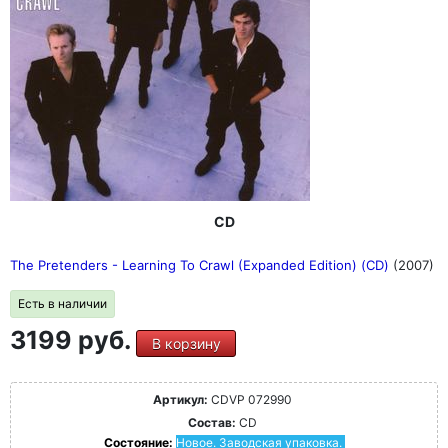
CD
The Pretenders - Learning To Crawl (Expanded Edition) (CD)
(2007)
Есть в наличии
3199 руб.
В корзину
Артикул:
CDVP 072990
Состав:
CD
Состояние:
Новое. Заводская упаковка.