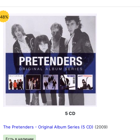
-48%
5 CD
The Pretenders - Original Album Series (5 CD)
(2009)
Есть в наличии