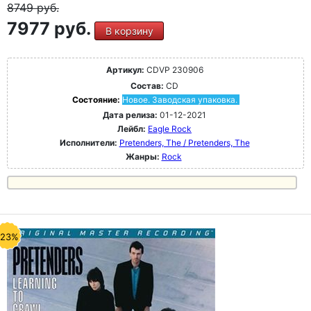
8749
руб.
7977 руб.
В корзину
Артикул:
CDVP 230906
Состав:
CD
Состояние:
Новое. Заводская упаковка.
Дата релиза:
01-12-2021
Лейбл:
Eagle Rock
Исполнители:
Pretenders, The / Pretenders, The
Жанры:
Rock
-23%