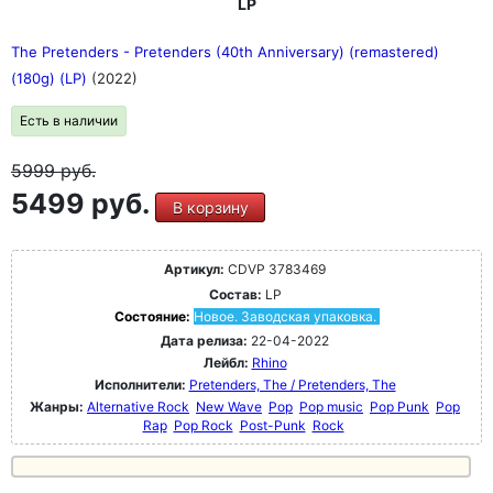
LP
The Pretenders - Pretenders (40th Anniversary) (remastered)
(180g) (LP)
(2022)
Есть в наличии
5999
руб.
5499 руб.
В корзину
Артикул:
CDVP 3783469
Состав:
LP
Состояние:
Новое. Заводская упаковка.
Дата релиза:
22-04-2022
Лейбл:
Rhino
Исполнители:
Pretenders, The / Pretenders, The
Жанры:
Alternative Rock
New Wave
Pop
Pop music
Pop Punk
Pop
Rap
Pop Rock
Post-Punk
Rock