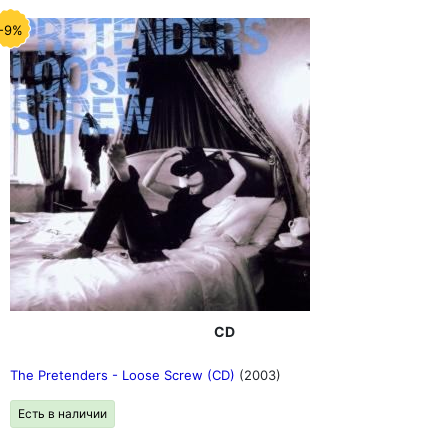
-9%
CD
The Pretenders - Loose Screw (CD)
(2003)
Есть в наличии