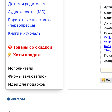
Детям и родителям
Арти
Аудиокассеты (MC)
Сост
Сост
Раритетные пластинки
Дата
(первопрессы)
Лейб
Книги и Журналы
Испо
Willi
Willi
Ross,
Товары со скидкой
The /
Хиты продаж
Пока
Жан
Исполнители
Фирмы звукозаписи
Хит
Идеи для подарков
Фильтры