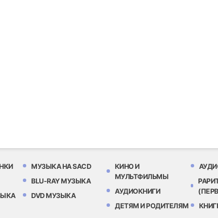
НКИ
МУЗЫКА НА SACD
КИНО И
АУДИ
МУЛЬТФИЛЬМЫ
BLU-RAY МУЗЫКА
РАРИ
АУДИОКНИГИ
(ПЕР
ЗЫКА
DVD МУЗЫКА
ДЕТЯМ И РОДИТЕЛЯМ
КНИГ