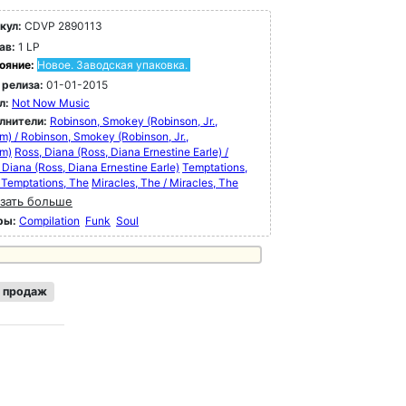
кул:
CDVP 2890113
ав:
1 LP
ояние:
Новое. Заводская упаковка.
 релиза:
01-01-2015
л:
Not Now Music
лнители:
Robinson, Smokey (Robinson, Jr.,
am) / Robinson, Smokey (Robinson, Jr.,
am)
Ross, Diana (Ross, Diana Ernestine Earle) /
 Diana (Ross, Diana Ernestine Earle)
Temptations,
 Temptations, The
Miracles, The / Miracles, The
зать больше
ры:
Compilation
Funk
Soul
 продаж