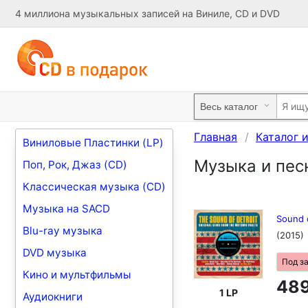
4 миллиона музыкальных записей на Виниле, CD и DVD
Главная
Каталог 
Виниловые Пластинки (LP)
Музыка и песни
Поп, Рок, Джаз (CD)
Классическая музыка (CD)
Музыка на SACD
Sound 
Blu-ray музыка
(2015)
DVD музыка
Под з
Кино и мультфильмы
489
1 LP
Аудиокниги