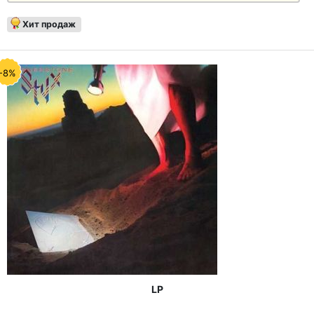
Хит продаж
-8%
LP