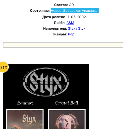
Состав:
CD
Состояние:
Новое. Заводская упаковка.
Дата релиза:
11-06-2002
Лейбл:
A&M
Исполнители:
Styx / Styx
Жанры:
Pop
-31%