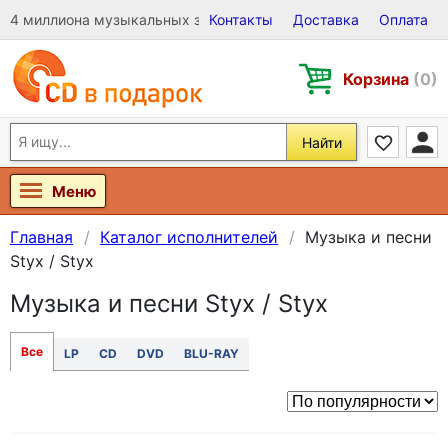
4 миллиона музыкальных записей на Виниле, CD и DVD
Контакты
Доставка
Оплата
Корзина
(0)
Найти
Меню
Главная
Каталог исполнителей
Музыка и песни
Styx / Styx
Музыка и песни Styx / Styx
Все
LP
CD
DVD
BLU-RAY