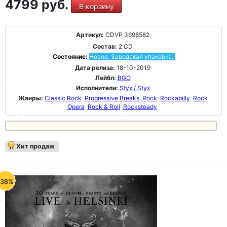
4799 руб.
В корзину
Артикул:
CDVP 3698582
Состав:
2 CD
Состояние:
Новое. Заводская упаковка.
Дата релиза:
18-10-2019
Лейбл:
BGO
Исполнители:
Styx / Styx
Жанры:
Classic Rock
Progressive Breaks
Rock
Rockabilly
Rock
Opera
Rock & Roll
Rocksteady
Хит продаж
-38%