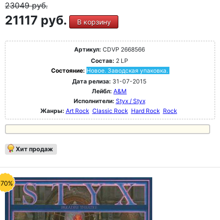
23049
руб.
21117 руб.
В корзину
Артикул:
CDVP 2668566
Состав:
2 LP
Состояние:
Новое. Заводская упаковка.
Дата релиза:
31-07-2015
Лейбл:
A&M
Исполнители:
Styx / Styx
Жанры:
Art Rock
Classic Rock
Hard Rock
Rock
Хит продаж
-70%