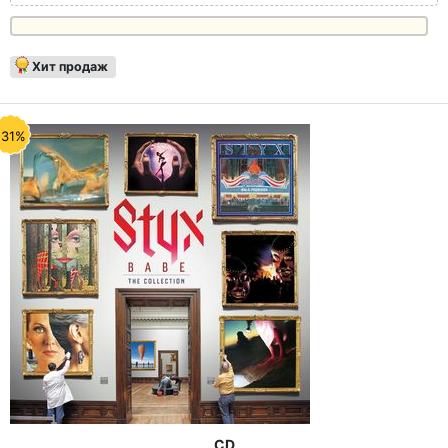
Хит продаж
-31%
CD