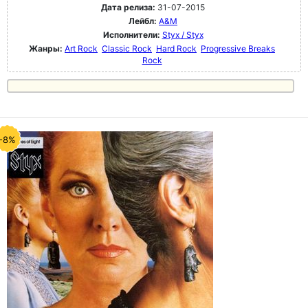
Дата релиза:
31-07-2015
Лейбл:
A&M
Исполнители:
Styx / Styx
Жанры:
Art Rock
Classic Rock
Hard Rock
Progressive Breaks
Rock
-8%