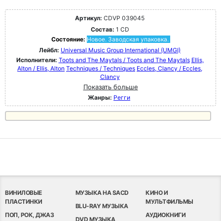
Артикул:
CDVP 039045
Состав:
1 CD
Состояние:
Новое. Заводская упаковка.
Лейбл:
Universal Music Group International (UMGI)
Исполнители:
Toots and The Maytals / Toots and The Maytals
Ellis,
Alton / Ellis, Alton
Techniques / Techniques
Eccles, Clancy / Eccles,
Clancy
Показать больше
Жанры:
Регги
ВИНИЛОВЫЕ
МУЗЫКА НА SACD
КИНО И
ПЛАСТИНКИ
МУЛЬТФИЛЬМЫ
BLU-RAY МУЗЫКА
ПОП, РОК, ДЖАЗ
АУДИОКНИГИ
DVD МУЗЫКА