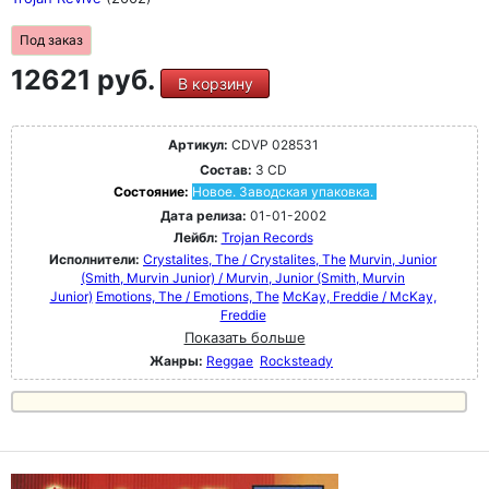
Под заказ
12621 руб.
В корзину
Артикул:
CDVP 028531
Состав:
3 CD
Состояние:
Новое. Заводская упаковка.
Дата релиза:
01-01-2002
Лейбл:
Trojan Records
Исполнители:
Crystalites, The / Crystalites, The
Murvin, Junior
(Smith, Murvin Junior) / Murvin, Junior (Smith, Murvin
Junior)
Emotions, The / Emotions, The
McKay, Freddie / McKay,
Freddie
Показать больше
Жанры:
Reggae
Rocksteady