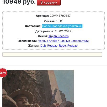
10949 руб.
В корзину
Артикул:
CDVP 3790557
Состав:
1 LP
Состояние:
Новое. Заводская упаковка.
Дата релиза:
11-02-2022
Лейбл:
Trojan Records
Исполнители:
Various Artists / Разные исполнители
Жанры:
Dub
Reggae
Roots Reggae