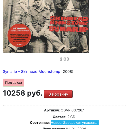
2 CD
Symarip - Skinhead Moonstomp
(2008)
Под заказ
10258 руб.
В корзину
Артикул:
CDVP 037267
Состав:
2 CD
Состояние:
Новое. Заводская упаковка.
Дата релиза:
01-01-2008