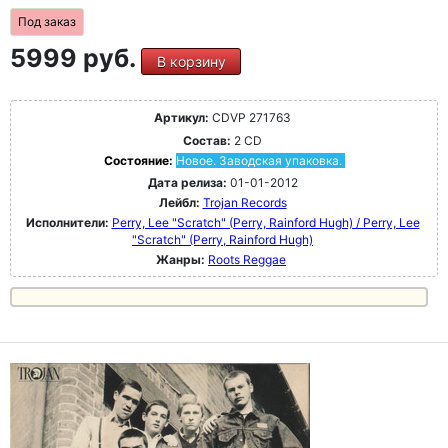
Под заказ
5999 руб.
В корзину
Артикул:
CDVP 271763
Состав:
2 CD
Состояние:
Новое. Заводская упаковка.
Дата релиза:
01-01-2012
Лейбл:
Trojan Records
Исполнители:
Perry, Lee "Scratch" (Perry, Rainford Hugh) / Perry, Lee
"Scratch" (Perry, Rainford Hugh)
Жанры:
Roots Reggae