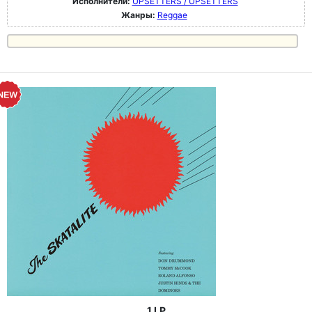
Исполнители:
UPSETTERS / UPSETTERS
Жанры:
Reggae
1 LP