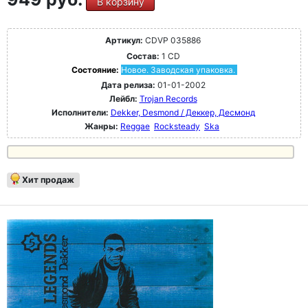
В корзину
Артикул:
CDVP 035886
Состав:
1 CD
Состояние:
Новое. Заводская упаковка.
Дата релиза:
01-01-2002
Лейбл:
Trojan Records
Исполнители:
Dekker, Desmond / Деккер, Десмонд
Жанры:
Reggae
Rocksteady
Ska
Хит продаж