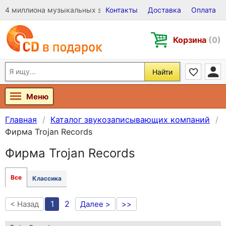
4 миллиона музыкальных записей на Виниле, CD и DVD
Контакты
Доставка
Оплата
Корзина
(0)
Найти
Меню
Главная
Каталог звукозаписывающих компаний
Фирма Trojan Records
Фирма Trojan Records
Все
Классика
1
2
< Назад
Далее >
>>