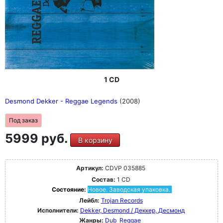
1 CD
Desmond Dekker - Reggae Legends
(2008)
Под заказ
5999 руб.
В корзину
Артикул:
CDVP 035885
Состав:
1 CD
Состояние:
Новое. Заводская упаковка.
Лейбл:
Trojan Records
Исполнители:
Dekker, Desmond / Деккер, Десмонд
Жанры:
Dub
Reggae