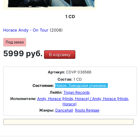
1 CD
Horace Andy - On Tour
(2008)
Под заказ
5999 руб.
В корзину
Артикул:
CDVP 036566
Состав:
1 CD
Состояние:
Новое. Заводская упаковка.
Лейбл:
Trojan Records
Исполнители:
Andy, Horace (Hinds, Horace) / Andy, Horace (Hinds,
Horace)
Жанры:
Dancehall
Roots Reggae