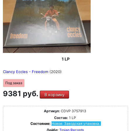
1 LP
Clancy Eccles - Freedom
(2020)
Под заказ
9381 руб.
В корзину
Артикул:
CDVP 3757913
Состав:
1 LP
Состояние:
Новое. Заводская упаковка.
Лейбл:
Trojan Records