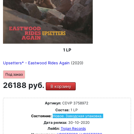
1 LP
Upsetters* - Eastwood Rides Again
(2020)
Под заказ
26188 руб.
В корзину
Артикул:
CDVP 3758972
Состав:
1 LP
Состояние:
Новое. Заводская упаковка.
Дата релиза:
30-10-2020
Лейбл:
Trojan Records