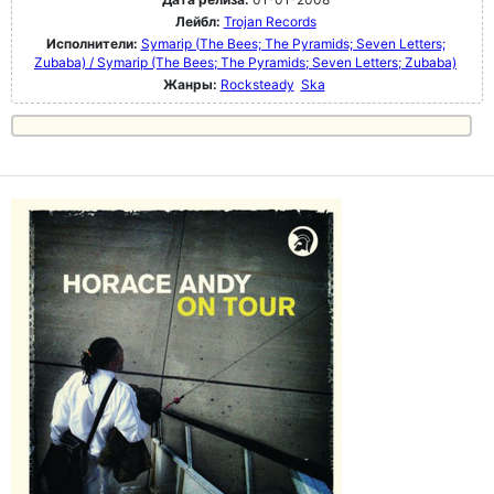
Лейбл:
Trojan Records
Исполнители:
Symarip (The Bees; The Pyramids; Seven Letters;
Zubaba) / Symarip (The Bees; The Pyramids; Seven Letters; Zubaba)
Жанры:
Rocksteady
Ska