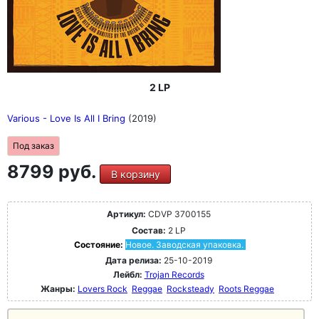
2 LP
Various - Love Is All I Bring
(2019)
Под заказ
8799 руб.
В корзину
Артикул:
CDVP 3700155
Состав:
2 LP
Состояние:
Новое. Заводская упаковка.
Дата релиза:
25-10-2019
Лейбл:
Trojan Records
Жанры:
Lovers Rock
Reggae
Rocksteady
Roots Reggae