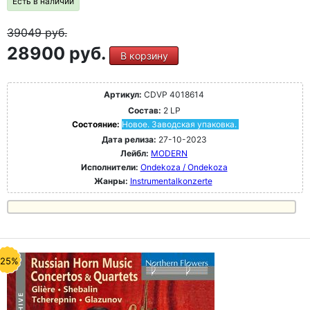
Есть в наличии
39049
руб.
28900 руб.
В корзину
Артикул:
CDVP 4018614
Состав:
2 LP
Состояние:
Новое. Заводская упаковка.
Дата релиза:
27-10-2023
Лейбл:
MODERN
Исполнители:
Ondekoza / Ondekoza
Жанры:
Instrumentalkonzerte
-25%