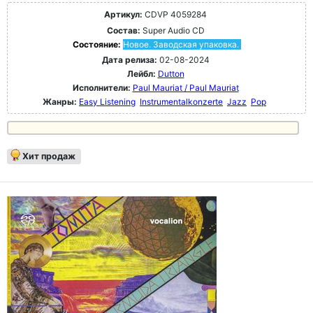
Артикул:
CDVP 4059284
Состав:
Super Audio CD
Состояние:
Новое. Заводская упаковка.
Дата релиза:
02-08-2024
Лейбл:
Dutton
Исполнители:
Paul Mauriat / Paul Mauriat
Жанры:
Easy Listening
Instrumentalkonzerte
Jazz
Pop
Хит продаж