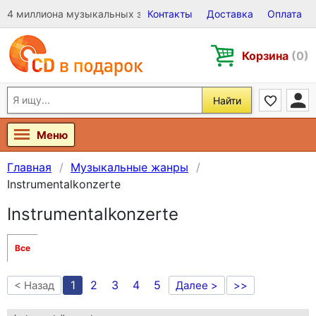
4 миллиона музыкальных записей на Виниле, CD и DVD
Контакты
Доставка
Оплата
Корзина
(0)
Найти
Меню
Главная
Музыкальные жанры
Instrumentalkonzerte
Instrumentalkonzerte
Все
1
2
3
4
5
< Назад
Далее >
>>