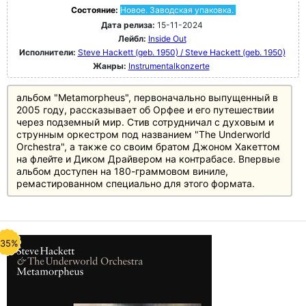
Состояние:
Новое. Заводская упаковка.
Дата релиза:
15-11-2024
Лейбл:
Inside Out
Исполнители:
Steve Hackett (geb. 1950) / Steve Hackett (geb. 1950)
Жанры:
Instrumentalkonzerte
альбом "Metamorpheus", первоначально выпущенный в
2005 году, рассказывает об Орфее и его путешествии
через подземный мир. Стив сотрудничал с духовым и
струнным оркестром под названием "The Underworld
Orchestra", а также со своим братом Джоном Хакеттом
на флейте и Диком Драйвером на контрабасе. Впервые
альбом доступен на 180-граммовом виниле,
ремастированном специально для этого формата.
-35%