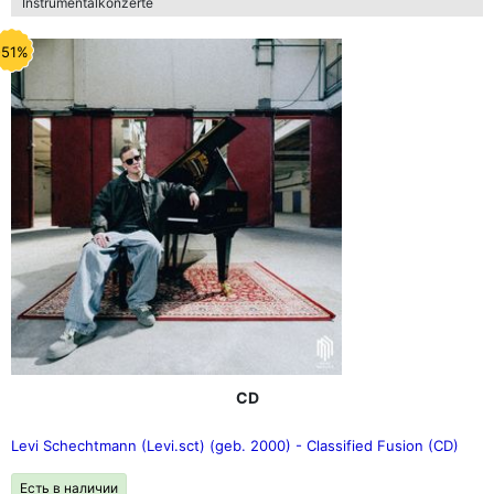
Instrumentalkonzerte
-51%
CD
Levi Schechtmann (Levi.sct) (geb. 2000) - Classified Fusion (CD)
Есть в наличии