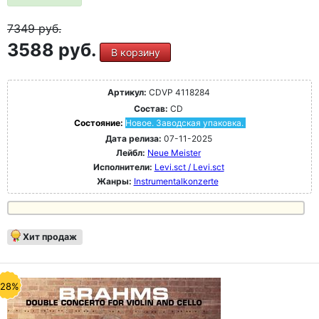
7349
руб.
3588 руб.
В корзину
Артикул:
CDVP 4118284
Состав:
CD
Состояние:
Новое. Заводская упаковка.
Дата релиза:
07-11-2025
Лейбл:
Neue Meister
Исполнители:
Levi.sct / Levi.sct
Жанры:
Instrumentalkonzerte
Хит продаж
-28%