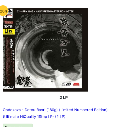
-26%
2 LP
Ondekoza - Dotou Banri (180g) (Limited Numbered Edition)
(Ultimate HiQuality 1Step LP) (2 LP)