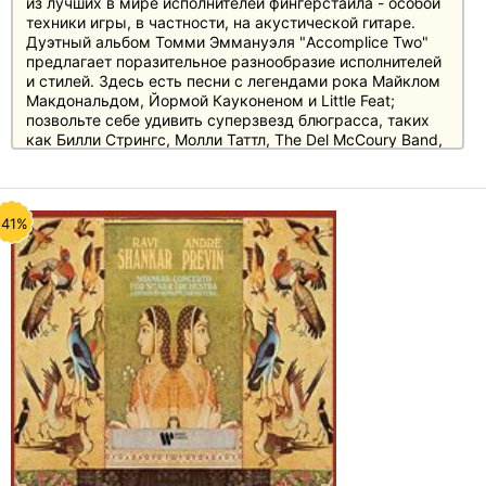
из лучших в мире исполнителей фингерстайла - особой
техники игры, в частности, на акустической гитаре.
Дуэтный альбом Томми Эммануэля "Accomplice Two"
предлагает поразительное разнообразие исполнителей
и стилей. Здесь есть песни с легендами рока Майклом
Макдональдом, Йормой Кауконеном и Little Feat;
позвольте себе удивить суперзвезд блюграсса, таких
как Билли Стрингс, Молли Таттл, The Del McCoury Band,
Сэм Буш, Джерри Дуглас, Сьерра Халл и Дэвид
Грисман. Также выступят иконы кантри Nitty Gritty Dirt
Band, Джейми Джонсон и Рауль Мало, а также
гитарные тяжеловесы Ясмин Уильямс, Ларри Кэмпбелл
-41%
и Ричард Смит.