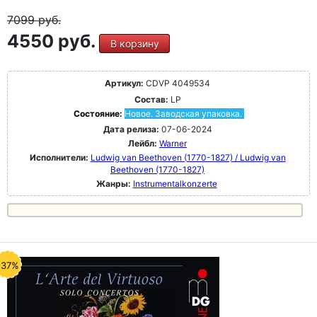
7099
руб.
4550 руб.
В корзину
Артикул:
CDVP 4049534
Состав:
LP
Состояние:
Новое. Заводская упаковка.
Дата релиза:
07-06-2024
Лейбл:
Warner
Исполнители:
Ludwig van Beethoven (1770-1827) / Ludwig van
Beethoven (1770-1827)
Жанры:
Instrumentalkonzerte
-37%