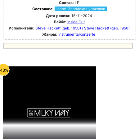
Состав:
LP
Состояние:
Новое. Заводская упаковка.
Дата релиза:
15-11-2024
Лейбл:
Inside Out
Исполнители:
Steve Hackett (geb. 1950) / Steve Hackett (geb. 1950)
Жанры:
Instrumentalkonzerte
-43%