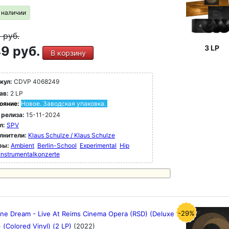
в наличии
9
руб.
9 руб.
3 LP
В корзину
кул:
CDVP 4068249
ав:
2 LP
ояние:
Новое. Заводская упаковка.
 релиза:
15-11-2024
л:
SPV
лнители:
Klaus Schulze / Klaus Schulze
ры:
Ambient
Berlin-School
Experimental
Hip
Instrumentalkonzerte
-29%
ine Dream - Live At Reims Cinema Opera (RSD) (Deluxe
) (Colored Vinyl) (2 LP)
(2022)