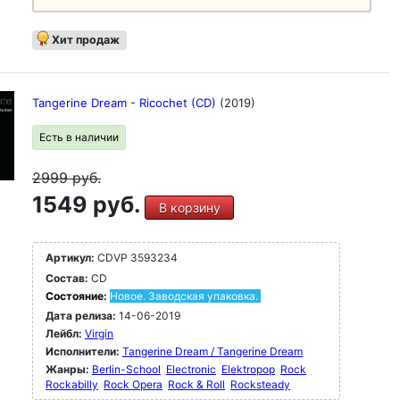
Хит продаж
Tangerine Dream - Ricochet (CD)
(2019)
Есть в наличии
2999
руб.
1549 руб.
В корзину
Артикул:
CDVP 3593234
Состав:
CD
Состояние:
Новое. Заводская упаковка.
Дата релиза:
14-06-2019
Лейбл:
Virgin
Исполнители:
Tangerine Dream / Tangerine Dream
Жанры:
Berlin-School
Electronic
Elektropop
Rock
Rockabilly
Rock Opera
Rock & Roll
Rocksteady