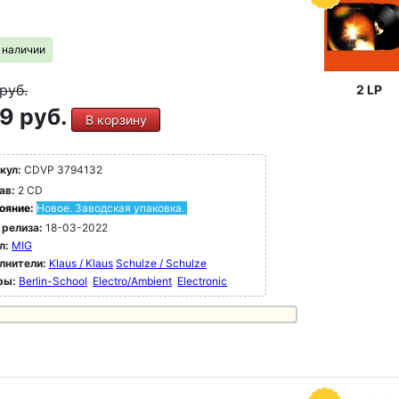
в наличии
руб.
2 LP
9 руб.
В корзину
кул:
CDVP 3794132
ав:
2 CD
ояние:
Новое. Заводская упаковка.
 релиза:
18-03-2022
л:
MIG
лнители:
Klaus / Klaus
Schulze / Schulze
ры:
Berlin-School
Electro/Ambient
Electronic