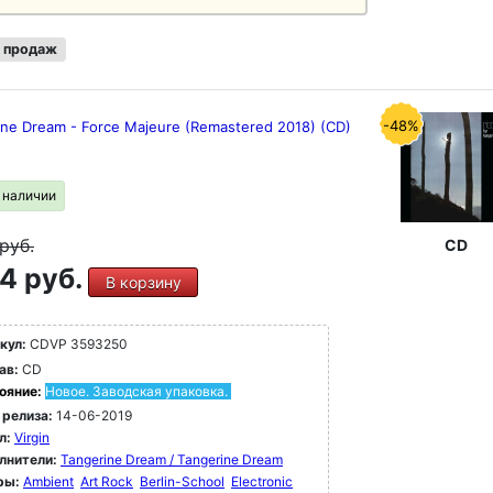
 продаж
-48%
ine Dream - Force Majeure (Remastered 2018) (CD)
в наличии
руб.
CD
4 руб.
В корзину
кул:
CDVP 3593250
ав:
CD
ояние:
Новое. Заводская упаковка.
 релиза:
14-06-2019
л:
Virgin
лнители:
Tangerine Dream / Tangerine Dream
ры:
Ambient
Art Rock
Berlin-School
Electronic