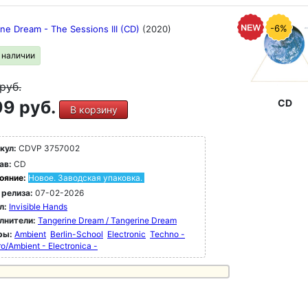
-6%
ne Dream - The Sessions III (CD)
(2020)
в наличии
руб.
9 руб.
CD
В корзину
кул:
CDVP 3757002
ав:
CD
ояние:
Новое. Заводская упаковка.
 релиза:
07-02-2026
л:
Invisible Hands
лнители:
Tangerine Dream / Tangerine Dream
ры:
Ambient
Berlin-School
Electronic
Techno -
ro/Ambient - Electronica -