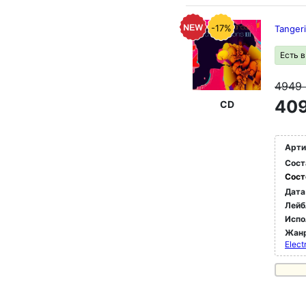
-17%
Tangeri
Есть 
4949
409
CD
Арти
Сост
Сост
Дата
Лейб
Испо
Жан
Elect