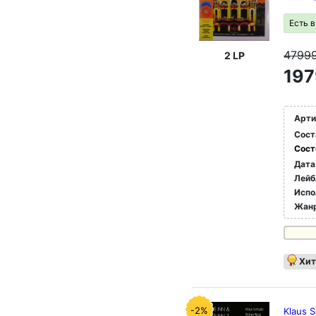
Есть 
4799
2 LP
197
Арти
Сост
Сост
Дата
Лейб
Испо
Жан
Хит
-2%
Klaus S