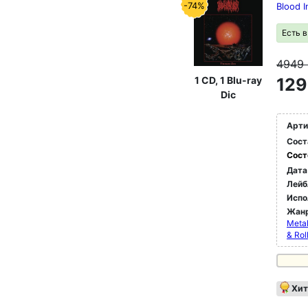
-74%
Blood I
Есть 
4949
1 CD, 1 Blu-ray
129
Dic
Арти
Сост
Сост
Дата
Лейб
Испо
Жан
Meta
& Rol
Хит