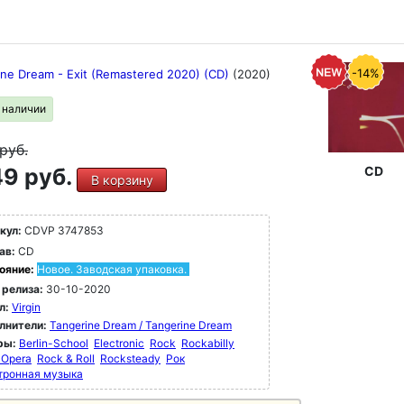
-14%
ine Dream - Exit (Remastered 2020) (CD)
(2020)
в наличии
руб.
9 руб.
CD
В корзину
кул:
CDVP 3747853
ав:
CD
ояние:
Новое. Заводская упаковка.
 релиза:
30-10-2020
л:
Virgin
лнители:
Tangerine Dream / Tangerine Dream
ры:
Berlin-School
Electronic
Rock
Rockabilly
 Opera
Rock & Roll
Rocksteady
Рок
тронная музыка