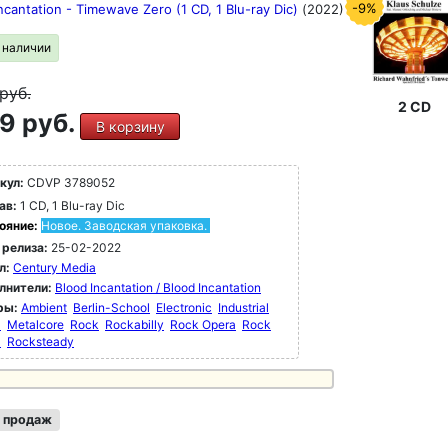
-9%
ncantation - Timewave Zero (1 CD, 1 Blu-ray Dic)
(2022)
в наличии
руб.
2 CD
9 руб.
В корзину
кул:
CDVP 3789052
ав:
1 CD, 1 Blu-ray Dic
ояние:
Новое. Заводская упаковка.
 релиза:
25-02-2022
л:
Century Media
лнители:
Blood Incantation / Blood Incantation
ры:
Ambient
Berlin-School
Electronic
Industrial
l
Metalcore
Rock
Rockabilly
Rock Opera
Rock
l
Rocksteady
 продаж