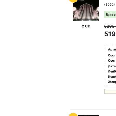
(2022)
Есть 
5299
2 CD
519
Арти
Сост
Сост
Дата
Лейб
Испо
Жан