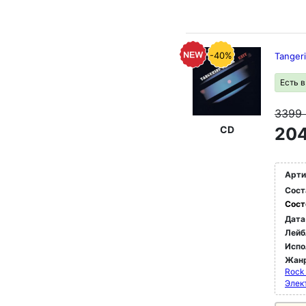
-40%
Tanger
Есть 
3399
CD
204
Арти
Сост
Сост
Дата
Лейб
Испо
Жан
Rock
Элек