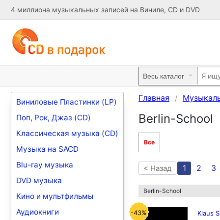
4 миллиона музыкальных записей на Виниле, CD и DVD
Главная
Музыкал
Виниловые Пластинки (LP)
Berlin-School
Поп, Рок, Джаз (CD)
Классическая музыка (CD)
Все
Музыка на SACD
Blu-ray музыка
1
2
3
< Назад
DVD музыка
Berlin-School
Кино и мультфильмы
Аудиокниги
-43%
Klaus S