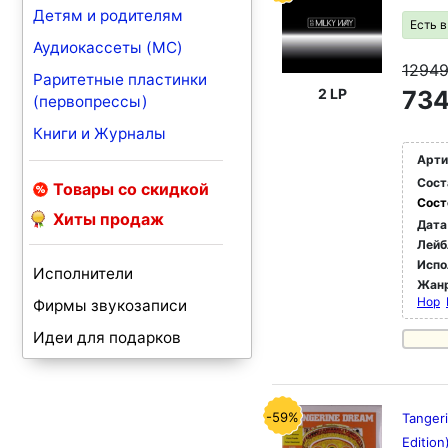
Детям и родителям
Есть 
Аудиокассеты (MC)
1294
Раритетные пластинки
2 LP
734
(первопрессы)
Книги и Журналы
Арти
Сост
Товары со скидкой
Сост
Хиты продаж
Дата
Лейб
Испо
Исполнители
Жан
Hop
Фирмы звукозаписи
Идеи для подарков
-59%
Tanger
Edition