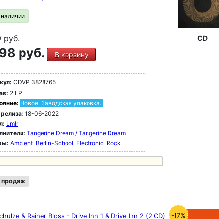
в наличии
9
руб.
CD
98 руб.
В корзину
кул:
CDVP 3828765
ав:
2 LP
ояние:
Новое. Заводская упаковка.
 релиза:
18-06-2022
л:
Lmlr
лнители:
Tangerine Dream / Tangerine Dream
ры:
Ambient
Berlin-School
Electronic
Rock
 продаж
-17%
chulze & Rainer Bloss - Drive Inn 1 & Drive Inn 2 (2 CD)