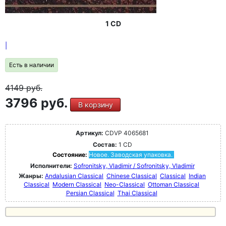
1 CD
|
Есть в наличии
4149
руб.
3796 руб.
В корзину
Артикул:
CDVP 4065681
Состав:
1 CD
Состояние:
Новое. Заводская упаковка.
Исполнители:
Sofronitsky, Vladimir / Sofronitsky, Vladimir
Жанры:
Andalusian Classical
Chinese Classical
Classical
Indian
Classical
Modern Classical
Neo-Classical
Ottoman Classical
Persian Classical
Thai Classical