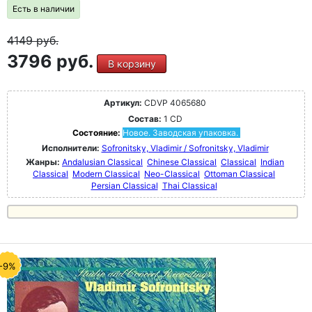
Есть в наличии
4149
руб.
3796 руб.
В корзину
Артикул:
CDVP 4065680
Состав:
1 CD
Состояние:
Новое. Заводская упаковка.
Исполнители:
Sofronitsky, Vladimir / Sofronitsky, Vladimir
Жанры:
Andalusian Classical
Chinese Classical
Classical
Indian
Classical
Modern Classical
Neo-Classical
Ottoman Classical
Persian Classical
Thai Classical
-9%