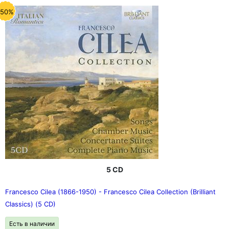
-50%
5 CD
Francesco Cilea (1866-1950) - Francesco Cilea Collection (Brilliant
Classics) (5 CD)
Есть в наличии