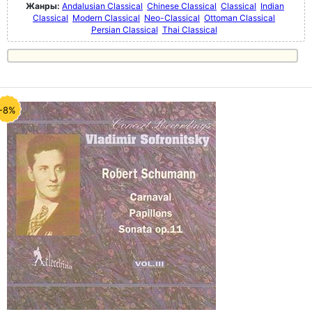
Жанры:
Andalusian Classical
Chinese Classical
Classical
Indian
Classical
Modern Classical
Neo-Classical
Ottoman Classical
Persian Classical
Thai Classical
-8%