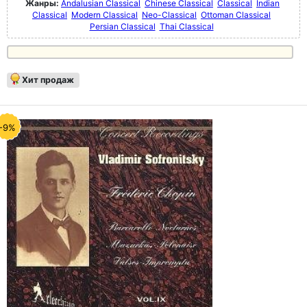
Жанры:
Andalusian Classical
Chinese Classical
Classical
Indian
Classical
Modern Classical
Neo-Classical
Ottoman Classical
Persian Classical
Thai Classical
Хит продаж
-9%