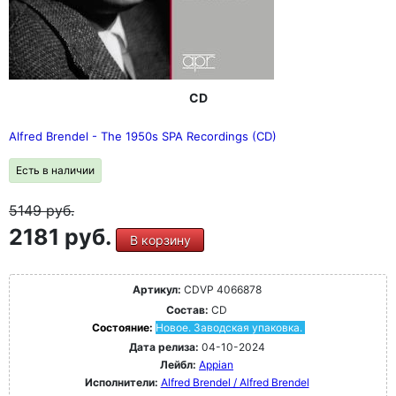
CD
Alfred Brendel - The 1950s SPA Recordings (CD)
Есть в наличии
5149
руб.
2181 руб.
В корзину
Артикул:
CDVP 4066878
Состав:
CD
Состояние:
Новое. Заводская упаковка.
Дата релиза:
04-10-2024
Лейбл:
Appian
Исполнители:
Alfred Brendel / Alfred Brendel