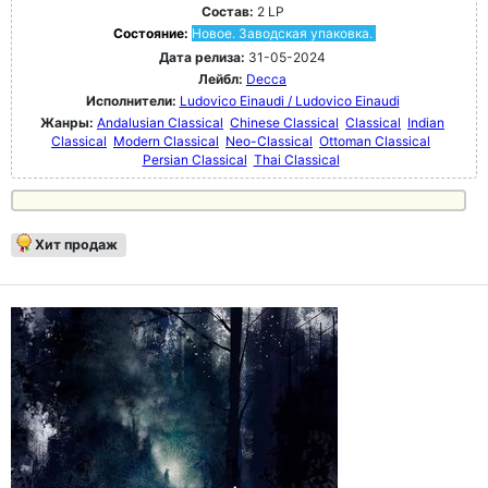
Состав:
2 LP
Состояние:
Новое. Заводская упаковка.
Дата релиза:
31-05-2024
Лейбл:
Decca
Исполнители:
Ludovico Einaudi / Ludovico Einaudi
Жанры:
Andalusian Classical
Chinese Classical
Classical
Indian
Classical
Modern Classical
Neo-Classical
Ottoman Classical
Persian Classical
Thai Classical
Хит продаж