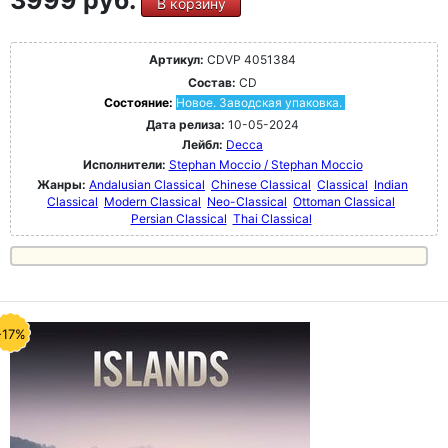
3999 руб.
В корзину
Артикул:
CDVP 4051384
Состав:
CD
Состояние:
Новое. Заводская упаковка.
Дата релиза:
10-05-2024
Лейбл:
Decca
Исполнители:
Stephan Moccio / Stephan Moccio
Жанры:
Andalusian Classical
Chinese Classical
Classical
Indian
Classical
Modern Classical
Neo-Classical
Ottoman Classical
Persian Classical
Thai Classical
-17%