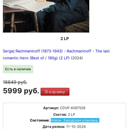
2 LP
Sergej Rachmaninoff (1873-1943) - Rachmaninoff - The last
romantic Hero (Best of / 180g) (2 LP)
(2024)
Есть в наличии
18849
руб.
5999 руб.
В корзину
Артикул:
CDVP 4067529
Состав:
2 LP
Состояние:
Новое. Заводская упаковка.
Дата релиза:
11-10-2024