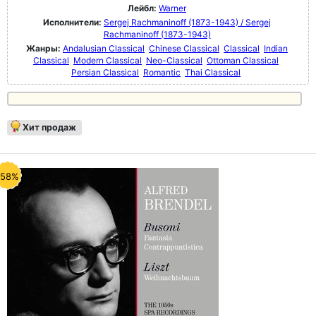
Лейбл:
Warner
Исполнители:
Sergej Rachmaninoff (1873-1943) / Sergej
Rachmaninoff (1873-1943)
Жанры:
Andalusian Classical
Chinese Classical
Classical
Indian
Classical
Modern Classical
Neo-Classical
Ottoman Classical
Persian Classical
Romantic
Thai Classical
Хит продаж
-58%