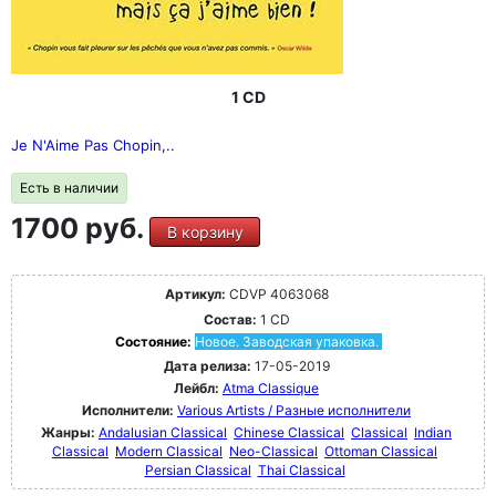
1 CD
Je N'Aime Pas Chopin,..
Есть в наличии
1700 руб.
В корзину
Артикул:
CDVP 4063068
Состав:
1 CD
Состояние:
Новое. Заводская упаковка.
Дата релиза:
17-05-2019
Лейбл:
Atma Classique
Исполнители:
Various Artists / Разные исполнители
Жанры:
Andalusian Classical
Chinese Classical
Classical
Indian
Classical
Modern Classical
Neo-Classical
Ottoman Classical
Persian Classical
Thai Classical