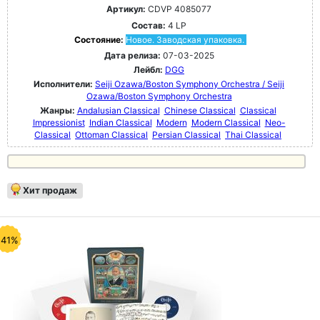
Артикул:
CDVP 4085077
Состав:
4 LP
Состояние:
Новое. Заводская упаковка.
Дата релиза:
07-03-2025
Лейбл:
DGG
Исполнители:
Seiji Ozawa/Boston Symphony Orchestra / Seiji
Ozawa/Boston Symphony Orchestra
Жанры:
Andalusian Classical
Chinese Classical
Classical
Impressionist
Indian Classical
Modern
Modern Classical
Neo-
Classical
Ottoman Classical
Persian Classical
Thai Classical
Хит продаж
-41%