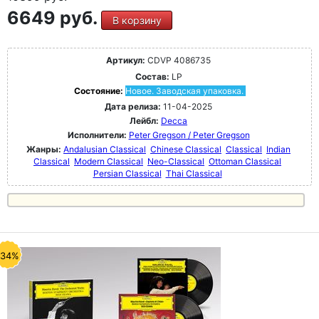
6649 руб.
В корзину
Артикул:
CDVP 4086735
Состав:
LP
Состояние:
Новое. Заводская упаковка.
Дата релиза:
11-04-2025
Лейбл:
Decca
Исполнители:
Peter Gregson / Peter Gregson
Жанры:
Andalusian Classical
Chinese Classical
Classical
Indian
Classical
Modern Classical
Neo-Classical
Ottoman Classical
Persian Classical
Thai Classical
-34%