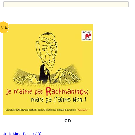
-31%
CD
Je N'Aime Pas.. (CD)