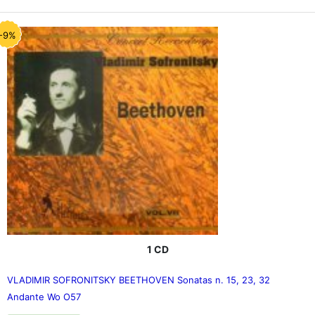
-9%
1 CD
VLADIMIR SOFRONITSKY BEETHOVEN Sonatas n. 15, 23, 32
Andante Wo O57