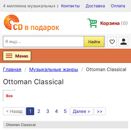
4 миллиона музыкальных записей на Виниле, CD и DVD
Контакты
Доставка
Оплата
Корзина
(0)
Найти
Меню
Главная
Музыкальные жанры
Ottoman Classical
Ottoman Classical
Все
1
2
3
4
5
< Назад
Далее >
>>
Ottoman Classical