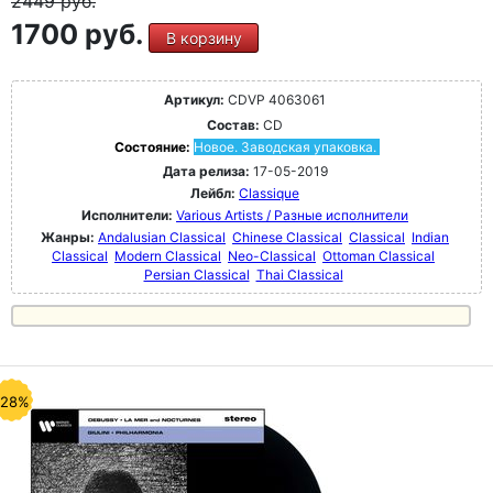
2449
руб.
1700 руб.
В корзину
Артикул:
CDVP 4063061
Состав:
CD
Состояние:
Новое. Заводская упаковка.
Дата релиза:
17-05-2019
Лейбл:
Classique
Исполнители:
Various Artists / Разные исполнители
Жанры:
Andalusian Classical
Chinese Classical
Classical
Indian
Classical
Modern Classical
Neo-Classical
Ottoman Classical
Persian Classical
Thai Classical
-28%