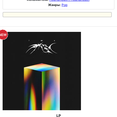
Жанры:
Pop
LP