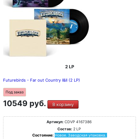
2 LP
Futurebirds - Far out Country I&II (2 LP)
Под заказ
10549 руб.
В корзину
Артикул:
CDVP 4167386
Состав:
2 LP
Состояние:
Новое. Заводская упаковка.