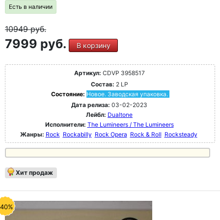
Есть в наличии
10949
руб.
7999 руб.
В корзину
Артикул:
CDVP 3958517
Состав:
2 LP
Состояние:
Новое. Заводская упаковка.
Дата релиза:
03-02-2023
Лейбл:
Dualtone
Исполнители:
The Lumineers / The Lumineers
Жанры:
Rock
Rockabilly
Rock Opera
Rock & Roll
Rocksteady
Хит продаж
-40%