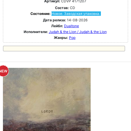
Артикул:
CDVP 4171207
Состав:
CD
Состояние:
Новое. Заводская упаковка.
Дата релиза:
14-08-2026
Лейбл:
Dualtone
Исполнители:
Judah & the Lion / Judah & the Lion
Жанры:
Pop