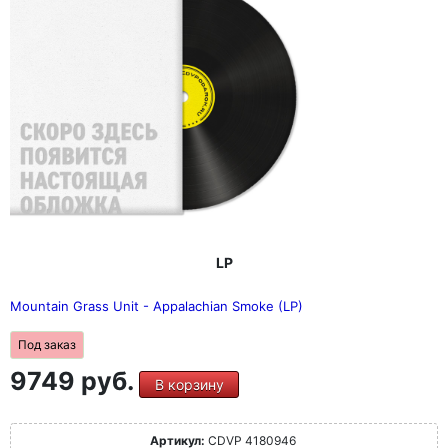
благодаря записям живых выступлений перед
публикой, стирающим грань между выступлением и
общностью. В своей сути «I AM A PRISM» отражает
глубоко человеческое путешествие группы: она
прокладывает путь через веру, идентичность,
отношения и самопереосмысление с редким
сочетанием уязвимости и боевого духа. Именно это
напряжение — энергия Beastie Boys в сочетании с
фолк-корнями — определило их взлет и по-прежнему
отличает их от других.
LP
Mountain Grass Unit - Appalachian Smoke (LP)
Под заказ
9749 руб.
В корзину
Артикул:
CDVP 4180946