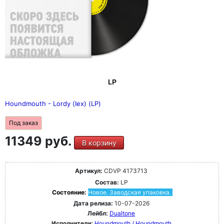
LP
Houndmouth - Lordy (Iex) (LP)
Под заказ
11349 руб.
В корзину
Артикул:
CDVP 4173713
Состав:
LP
Состояние:
Новое. Заводская упаковка.
Дата релиза:
10-07-2026
Лейбл:
Dualtone
Исполнители:
Houndmouth / Houndmouth