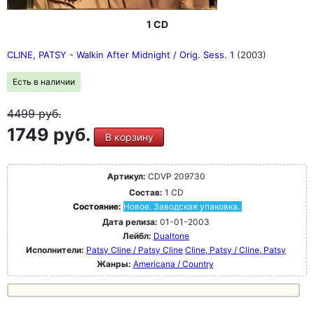
1 CD
CLINE, PATSY - Walkin After Midnight / Orig. Sess. 1
(2003)
Есть в наличии
4499
руб.
1749 руб.
В корзину
Артикул:
CDVP 209730
Состав:
1 CD
Состояние:
Новое. Заводская упаковка.
Дата релиза:
01-01-2003
Лейбл:
Dualtone
Исполнители:
Patsy Cline / Patsy Cline
Cline, Patsy / Cline, Patsy
Жанры:
Americana / Country