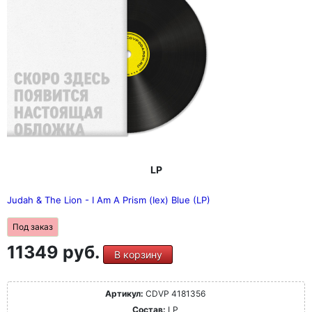
LP
Judah & The Lion - I Am A Prism (Iex) Blue (LP)
Под заказ
11349 руб.
В корзину
Артикул:
CDVP 4181356
Состав:
LP