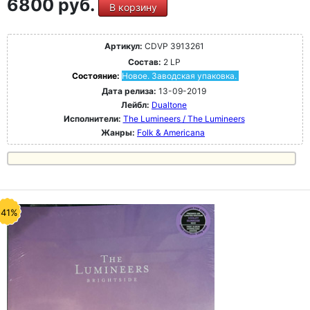
6800 руб.
В корзину
Артикул:
CDVP 3913261
Состав:
2 LP
Состояние:
Новое. Заводская упаковка.
Дата релиза:
13-09-2019
Лейбл:
Dualtone
Исполнители:
The Lumineers / The Lumineers
Жанры:
Folk & Americana
-41%