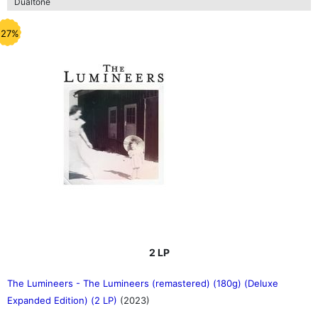
Dualtone
-27%
2 LP
The Lumineers - The Lumineers (remastered) (180g) (Deluxe
Expanded Edition) (2 LP)
(2023)