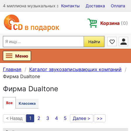
4 миллиона музыкальных записей на Виниле, CD и DVD
Контакты
Доставка
Оплата
Корзина
(0)
Найти
Меню
Главная
Каталог звукозаписывающих компаний
Фирма Dualtone
Фирма Dualtone
Все
Классика
1
2
3
4
5
< Назад
Далее >
>>