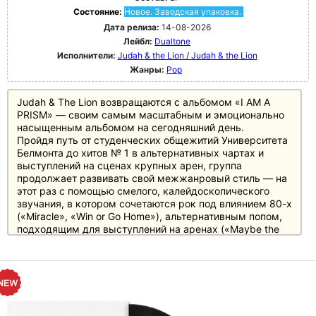
Состояние:
Новое. Заводская упаковка.
Дата релиза:
14-08-2026
Лейбл:
Dualtone
Исполнители:
Judah & the Lion / Judah & the Lion
Жанры:
Pop
Judah & The Lion возвращаются с альбомом «I AM A
PRISM» — своим самым масштабным и эмоционально
насыщенным альбомом на сегодняшний день.
Пройдя путь от студенческих общежитий Университета
Белмонта до хитов № 1 в альтернативных чартах и
выступлений на сценах крупных арен, группа
продолжает развивать свой межжанровый стиль — на
этот раз с помощью смелого, калейдоскопического
звучания, в котором сочетаются рок под влиянием 80-х
(«Miracle», «Win or Go Home»), альтернативным попом,
подходящим для выступлений на аренах («Maybe the
Best Is Now»), душевной интроспекцией («As The Crow»)
и даже игривым поворотом в сторону поп-кантри
(«Gravel Roads»).
Альбом, спродюсированный Джереми Лутито и
сведённый Райаном Хьюиттом, сочетает в себе как
грандиозность, так и интимность — в том числе