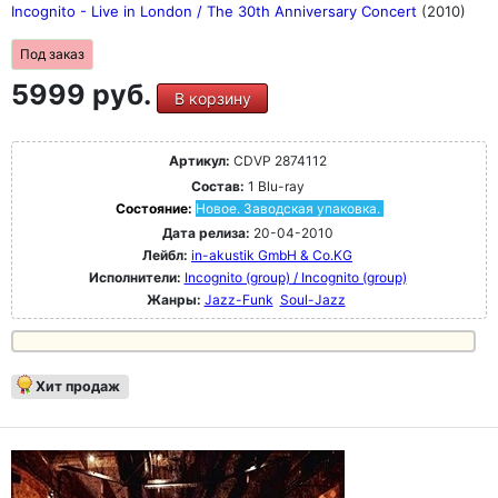
Incognito - Live in London / The 30th Anniversary Concert
(2010)
Под заказ
5999 руб.
В корзину
Артикул:
CDVP 2874112
Состав:
1 Blu-ray
Состояние:
Новое. Заводская упаковка.
Дата релиза:
20-04-2010
Лейбл:
in-akustik GmbH & Co.KG
Исполнители:
Incognito (group) / Incognito (group)
Жанры:
Jazz-Funk
Soul-Jazz
Хит продаж