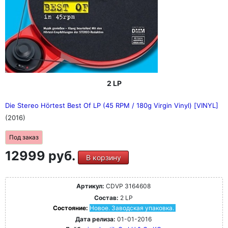
2 LP
Die Stereo Hörtest Best Of LP (45 RPM / 180g Virgin Vinyl) [VINYL]
(2016)
Под заказ
12999 руб.
В корзину
Артикул:
CDVP 3164608
Состав:
2 LP
Состояние:
Новое. Заводская упаковка.
Дата релиза:
01-01-2016