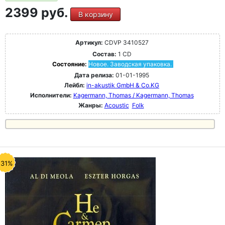
2399 руб.
В корзину
Артикул:
CDVP 3410527
Состав:
1 CD
Состояние:
Новое. Заводская упаковка.
Дата релиза:
01-01-1995
Лейбл:
in-akustik GmbH & Co.KG
Исполнители:
Kagermann, Thomas / Kagermann, Thomas
Жанры:
Acoustic
Folk
-31%