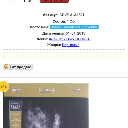
Артикул:
CDVP 3134671
Состав:
1 CD
Состояние:
Новое. Заводская упаковка.
Дата релиза:
01-01-2015
Лейбл:
in-akustik GmbH & Co.KG
Жанры:
Pop-music
Хит продаж
-13%