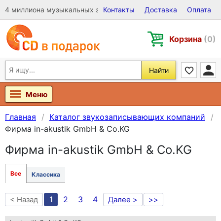
4 миллиона музыкальных записей на Виниле, CD и DVD
Контакты
Доставка
Оплата
Корзина
(0)
Найти
Меню
Главная
Каталог звукозаписывающих компаний
Фирма in-akustik GmbH & Co.KG
Фирма in-akustik GmbH & Co.KG
Все
Классика
1
2
3
4
< Назад
Далее >
>>