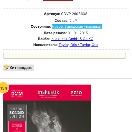
Артикул:
CDVP 2603608
Состав:
2 LP
Состояние:
Новое. Заводская упаковка.
Дата релиза:
01-01-2015
Лейбл:
in-akustik GmbH & Co.KG
Исполнители:
Taylor, Otis / Taylor, Otis
Хит продаж
-13%