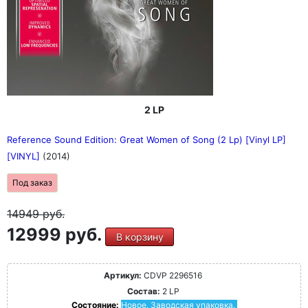
2 LP
Reference Sound Edition: Great Women of Song (2 Lp) [Vinyl LP]
[VINYL]
(2014)
Под заказ
14949
руб.
12999 руб.
В корзину
Артикул:
CDVP 2296516
Состав:
2 LP
Состояние:
Новое. Заводская упаковка.