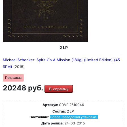
2 LP
Michael Schenker: Spirit On A Mission (180g) (Limited Edition) (45
RPM)
(2015)
Под заказ
20248 руб.
В корзину
Артикул:
CDVP 2610046
Состав:
2 LP
Состояние:
Новое. Заводская упаковка.
Дата релиза:
24-03-2015