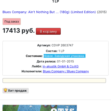
1 LP
Blues Company: Ain't Nothing But ... (180g) (Limited Edition)
(2015)
Под заказ
17413 руб.
В корзину
Артикул:
CDVP 2603747
Состав:
1 LP
Состояние:
Новое. Заводская упаковка.
Дата релиза:
01-01-2015
Лейбл:
in-akustik GmbH & Co.KG
Исполнители:
Blues Company / Blues Company
Хит продаж