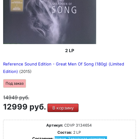
2 LP
Reference Sound Edition - Great Men Of Song (180g) (Limited
Edition)
(2015)
Под заказ
14949
руб.
12999 руб.
В корзину
Артикул:
CDVP 3134654
Состав:
2 LP
Состояние:
Новое. Заводская упаковка.