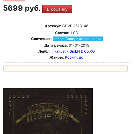
5699 руб.
В корзину
Артикул:
CDVP 2673146
Состав:
1 CD
Состояние:
Новое. Заводская упаковка.
Дата релиза:
01-01-2015
Лейбл:
in-akustik GmbH & Co.KG
Жанры:
Pop-music