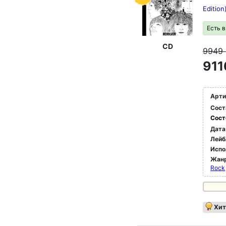
Edition
Есть 
CD
9949
911
Арти
Сост
Сост
Дата
Лейб
Испо
Жан
Rock
Хит