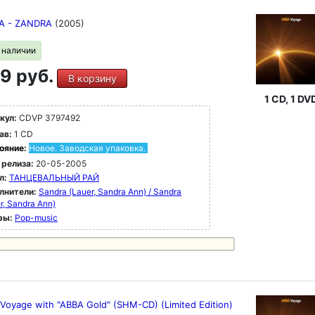
A - ZANDRA
(2005)
в наличии
9 руб.
В корзину
1 CD, 1 DV
кул:
CDVP 3797492
ав:
1 CD
ояние:
Новое. Заводская упаковка.
 релиза:
20-05-2005
л:
ТАНЦЕВАЛЬНЫЙ РАЙ
лнители:
Sandra (Lauer, Sandra Ann) / Sandra
r, Sandra Ann)
ры:
Pop-music
 Voyage with "ABBA Gold" (SHM-CD) (Limited Edition)