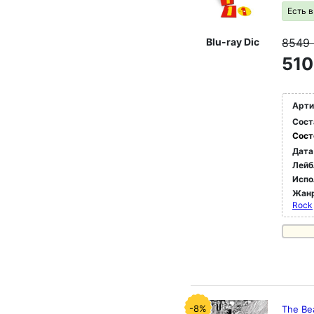
Есть 
Blu-ray Dic
8549
510
Арти
Сост
Сост
Дата
Лейб
Испо
Жан
Rock
-8%
The Bea