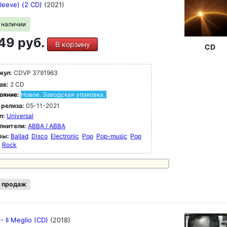
sleeve) (2 CD)
(2021)
в наличии
49 руб.
В корзину
CD
кул:
CDVP 3791963
ав:
2 CD
ояние:
Новое. Заводская упаковка.
 релиза:
05-11-2021
л:
Universal
лнители:
ABBA / ABBA
ры:
Ballad
Disco
Electronic
Pop
Pop-music
Pop
Rock
 продаж
- Il Meglio (CD)
(2018)