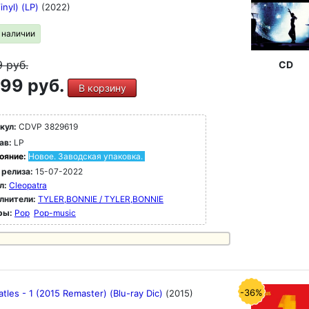
inyl) (LP)
(2022)
в наличии
9
руб.
CD
99 руб.
В корзину
кул:
CDVP 3829619
ав:
LP
ояние:
Новое. Заводская упаковка.
 релиза:
15-07-2022
л:
Cleopatra
лнители:
TYLER,BONNIE / TYLER,BONNIE
ры:
Pop
Pop-music
-36%
tles - 1 (2015 Remaster) (Blu-ray Dic)
(2015)