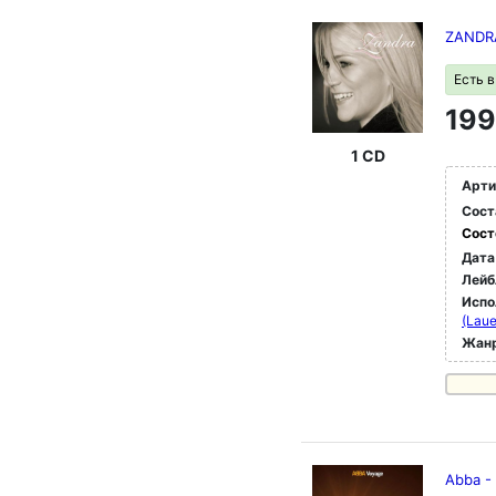
ZANDR
Есть 
199
1 CD
Арти
Сост
Сост
Дата
Лейб
Испо
(Laue
Жан
Abba -