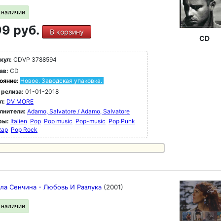
в наличии
9 руб.
В корзину
CD
кул:
CDVP 3788594
ав:
CD
ояние:
Новое. Заводская упаковка.
 релиза:
01-01-2018
л:
DV MORE
лнители:
Adamo, Salvatore / Adamo, Salvatore
ры:
Italien
Pop
Pop music
Pop-music
Pop Punk
Rap
Pop Rock
а Сенчина - Любовь И Разлука
(2001)
в наличии