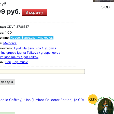
руб.
5 CD
9 руб.
В корзину
кул:
CDVP 3786317
ав:
1 CD
ояние:
Новое. Заводская упаковка.
л:
Melodiya
лнители:
Lyudmila Senchina / Lyudmila
hina
gruppa Igorya Talkova / gruppa Igorya
ova
Igor Talkov / Igor Talkov
ры:
Pop
Pop-music
 продаж
-23%
abelle Geffroy) - Isa (Limited Collector Edition) (2 CD)