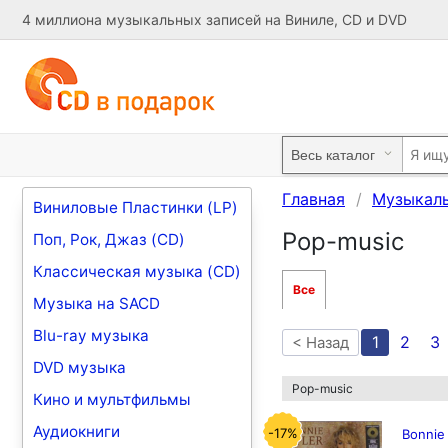
4 миллиона музыкальных записей на Виниле, CD и DVD
Главная
Музыкал
Виниловые Пластинки (LP)
Pop-music
Поп, Рок, Джаз (CD)
Классическая музыка (CD)
Все
Музыка на SACD
Blu-ray музыка
1
2
3
< Назад
DVD музыка
Pop-music
Кино и мультфильмы
Аудиокниги
-17%
Bonnie 