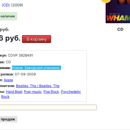
) (CD)
(2009)
в наличии
руб.
CD
6 руб.
В корзину
кул:
CDVP 3828491
ав:
CD
ояние:
Новое. Заводская упаковка.
 релиза:
07-09-2009
л:
Apple
лнители:
Beatles, The / Beatles, The
ры:
Hard Beat
Pop-music
Pop Rock
Psychedelic
Rock
 продаж