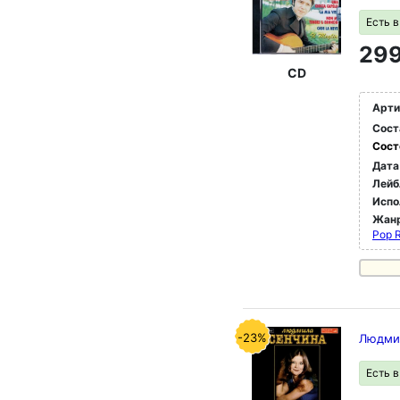
Есть 
299
CD
Арти
Сост
Сост
Дата
Лейб
Испо
Жан
Pop 
-23%
Людмил
Есть 