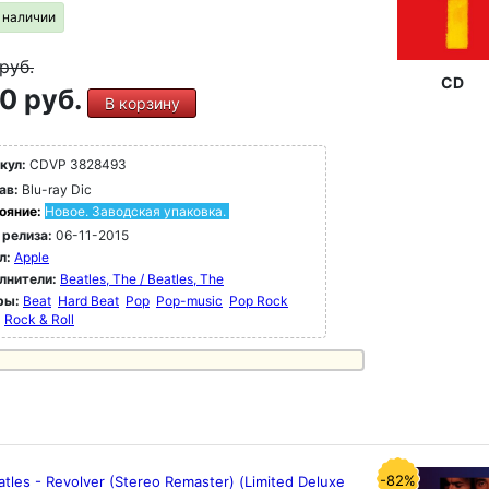
в наличии
руб.
CD
0 руб.
В корзину
кул:
CDVP 3828493
ав:
Blu-ray Dic
ояние:
Новое. Заводская упаковка.
 релиза:
06-11-2015
л:
Apple
лнители:
Beatles, The / Beatles, The
ры:
Beat
Hard Beat
Pop
Pop-music
Pop Rock
Rock & Roll
-82%
tles - Revolver (Stereo Remaster) (Limited Deluxe