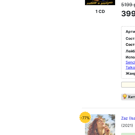
5199
1 CD
399
Арти
Сост
Сост
Лейб
Испо
Senc
Talk
Жан
Хит
-77%
Zaz (Is
(2021)