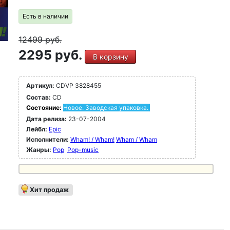
Есть в наличии
12499
руб.
2295 руб.
В корзину
Артикул:
CDVP 3828455
Состав:
CD
Состояние:
Новое. Заводская упаковка.
Дата релиза:
23-07-2004
Лейбл:
Epic
Исполнители:
Wham! / Wham!
Wham / Wham
Жанры:
Pop
Pop-music
Хит продаж