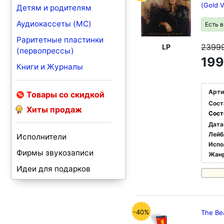
(Gold V
Детям и родителям
Аудиокассеты (MC)
Есть 
Раритетные пластинки
2399
LP
(первопрессы)
199
Книги и Журналы
Арти
Товары со скидкой
Сост
Хиты продаж
Сост
Дата
Лейб
Исполнители
Испо
Фирмы звукозаписи
Жан
Идеи для подарков
-40%
The Bea