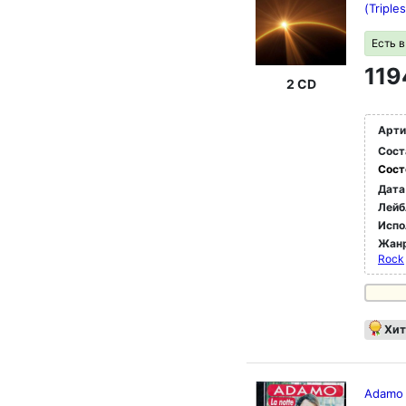
(Triple
Есть 
119
2 CD
Арти
Сост
Сост
Дата
Лейб
Испо
Жан
Rock
Хит
Adamo 