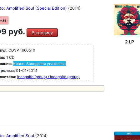
to: Amplified Soul (Special Edition)
(2014)
аказ
9 руб.
В корзину
2 LP
кул:
CDVP 1960510
ав:
1 CD
ояние:
Новое. Заводская упаковка.
 релиза:
01-01-2014
лнители:
Incognito (group) / Incognito (group)
to: Amplified Soul
(2014)