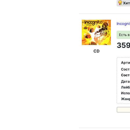
Хит
Incogni
Есть 
359
CD
Арти
Сост
Сост
Дата
Лейб
Испо
Жан