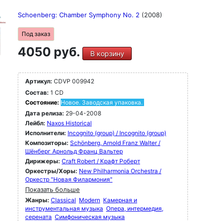
Schoenberg: Chamber Symphony No. 2
(2008)
Под заказ
4050 руб.
В корзину
Артикул:
CDVP 009942
Состав:
1 CD
Состояние:
Новое. Заводская упаковка.
Дата релиза:
29-04-2008
Лейбл:
Naxos Historical
Исполнители:
Incognito (group) / Incognito (group)
Композиторы:
Schönberg, Arnold Franz Walter /
Шёнберг Арнольд Франц Вальтер
Дирижеры:
Craft Robert / Крафт Роберт
Оркестры/Хоры:
New Philharmonia Orchestra /
Оркестр "Новая Филармония"
Показать больше
Жанры:
Classical
Modern
Камерная и
инструментальная музыка
Опера, интермедия,
серената
Симфоническая музыка