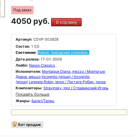
Под заказ
4050 руб.
В корзину
Артикул:
CDVP 003828
Состав:
1 CD
Состояние:
Новое. Заводская упаковка.
Дата релиза:
17-01-2006
Лейбл:
Naxos Classics
Исполнители:
Montague Diana, mezzo / Монтагью
Диана, меццо
Incognito (group) / Incognito
(group)
Leggate Robin, tenor / Леггате Робин, тенор
Композиторы:
Stravinsky, Igor / Стравинский Игорь
Показать больше
Жанры:
Балет/Танец
Хит продаж