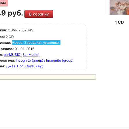
аказ
9 руб.
В корзину
1 CD
кул:
CDVP 2882045
ав:
2 CD
ояние:
Новое. Заводская упаковка.
 релиза:
01-01-2015
л:
earMUSIC (Ear Music)
лнители:
Incognito (group) / Incognito (group)
ры:
Джаз
Поп
Соул
Хаус