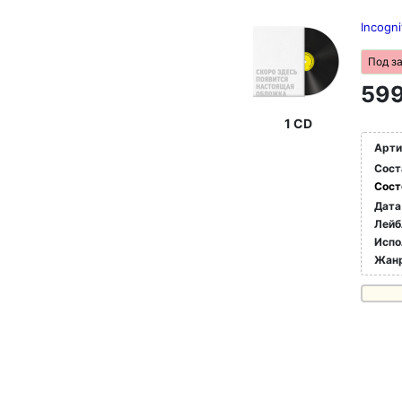
Incogn
Под з
599
1 CD
Арти
Сост
Сост
Дата
Лейб
Испо
Жан