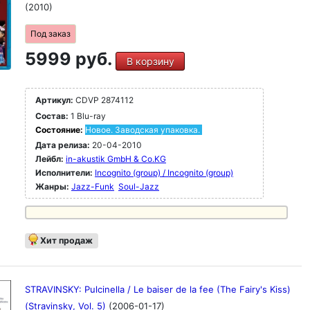
(2010)
Под заказ
5999 руб.
В корзину
Артикул:
CDVP 2874112
Состав:
1 Blu-ray
Состояние:
Новое. Заводская упаковка.
Дата релиза:
20-04-2010
Лейбл:
in-akustik GmbH & Co.KG
Исполнители:
Incognito (group) / Incognito (group)
Жанры:
Jazz-Funk
Soul-Jazz
Хит продаж
STRAVINSKY: Pulcinella / Le baiser de la fee (The Fairy's Kiss)
(Stravinsky, Vol. 5)
(2006-01-17)