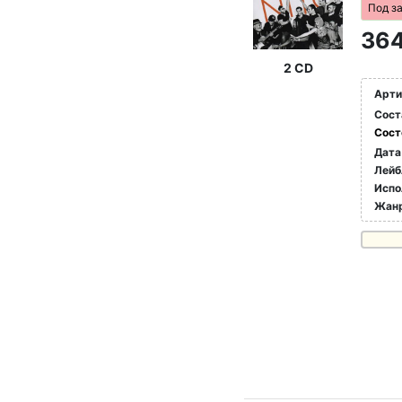
Под з
364
2 CD
Арти
Сост
Сост
Дата
Лейб
Испо
Жан