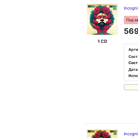
Incogni
Под з
569
1 CD
Арти
Сост
Сост
Дата
Испо
Incogni