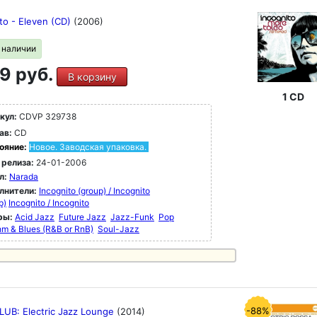
to - Eleven (CD)
(2006)
в наличии
9 руб.
В корзину
1 CD
кул:
CDVP 329738
ав:
CD
ояние:
Новое. Заводская упаковка.
 релиза:
24-01-2006
л:
Narada
лнители:
Incognito (group) / Incognito
p)
Incognito / Incognito
ры:
Acid Jazz
Future Jazz
Jazz-Funk
Pop
m & Blues (R&B or RnB)
Soul-Jazz
-88%
LUB: Electric Jazz Lounge
(2014)