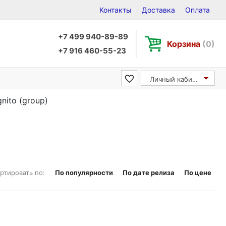
Контакты
Доставка
Оплата
+7 499 940-89-89
Корзина
(0)
+7 916 460-55-23
Личный кабинет
nito (group)
ртировать по:
По популярности
По дате релиза
По цене