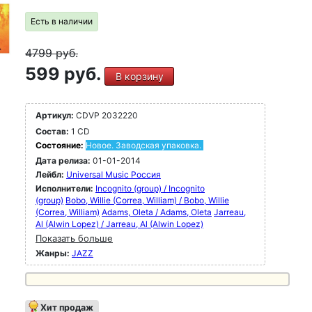
Есть в наличии
4799
руб.
599 руб.
В корзину
Артикул:
CDVP 2032220
Состав:
1 CD
Состояние:
Новое. Заводская упаковка.
Дата релиза:
01-01-2014
Лейбл:
Universal Music Россия
Исполнители:
Incognito (group) / Incognito
(group)
Bobo, Willie (Correa, William) / Bobo, Willie
(Correa, William)
Adams, Oleta / Adams, Oleta
Jarreau,
Al (Alwin Lopez) / Jarreau, Al (Alwin Lopez)
Показать больше
Жанры:
JAZZ
Хит продаж