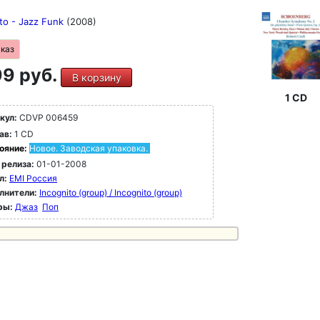
ito - Jazz Funk
(2008)
аказ
9 руб.
В корзину
1 CD
кул:
CDVP 006459
ав:
1 CD
ояние:
Новое. Заводская упаковка.
 релиза:
01-01-2008
л:
EMI Россия
лнители:
Incognito (group) / Incognito (group)
ры:
Джаз
Поп