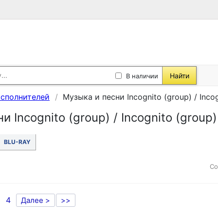
Найти
В наличии
исполнителей
Музыка и песни Incognito (group) / Incog
 Incognito (group) / Incognito (group)
BLU-RAY
Со
4
Далее >
>>