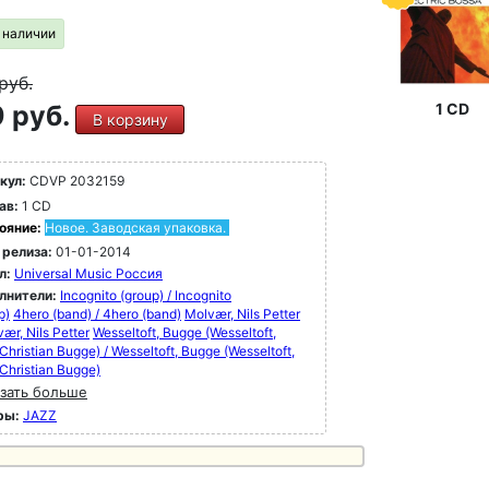
в наличии
руб.
 руб.
1 CD
В корзину
кул:
CDVP 2032159
ав:
1 CD
ояние:
Новое. Заводская упаковка.
 релиза:
01-01-2014
л:
Universal Music Россия
лнители:
Incognito (group) / Incognito
p)
4hero (band) / 4hero (band)
Molvær, Nils Petter
vær, Nils Petter
Wesseltoft, Bugge (Wesseltoft,
Christian Bugge) / Wesseltoft, Bugge (Wesseltoft,
Christian Bugge)
зать больше
ры:
JAZZ