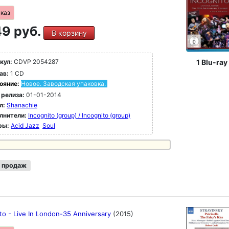
аказ
9 руб.
В корзину
1 Blu-ray
кул:
CDVP 2054287
ав:
1 CD
ояние:
Новое. Заводская упаковка.
 релиза:
01-01-2014
л:
Shanachie
лнители:
Incognito (group) / Incognito (group)
ры:
Acid Jazz
Soul
 продаж
to - Live In London-35 Anniversary
(2015)