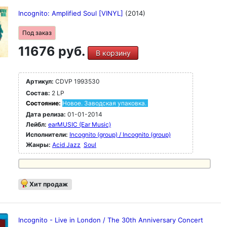
Incognito: Amplified Soul [VINYL]
(2014)
Под заказ
11676 руб.
В корзину
Артикул:
CDVP 1993530
Состав:
2 LP
Состояние:
Новое. Заводская упаковка.
Дата релиза:
01-01-2014
Лейбл:
earMUSIC (Ear Music)
Исполнители:
Incognito (group) / Incognito (group)
Жанры:
Acid Jazz
Soul
Хит продаж
Incognito - Live in London / The 30th Anniversary Concert