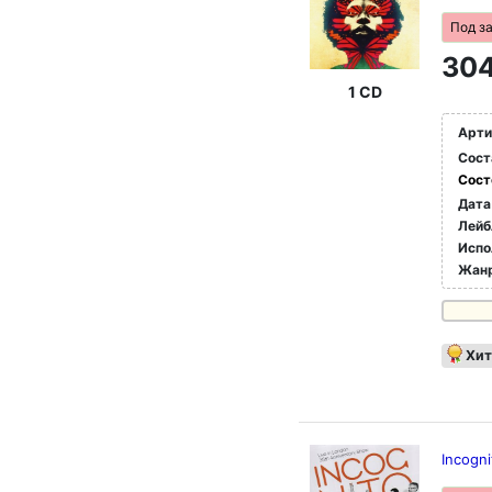
Под з
304
1 CD
Арти
Сост
Сост
Дата
Лейб
Испо
Жан
Хит
Incogni