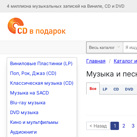
4 миллиона музыкальных записей на Виниле, CD и DVD
Главная
Каталог 
Виниловые Пластинки (LP)
Музыка и песни
Поп, Рок, Джаз (CD)
Классическая музыка (CD)
Все
LP
CD
DVD
Музыка на SACD
Blu-ray музыка
DVD музыка
Кино и мультфильмы
1
2
3
< Назад
Аудиокниги