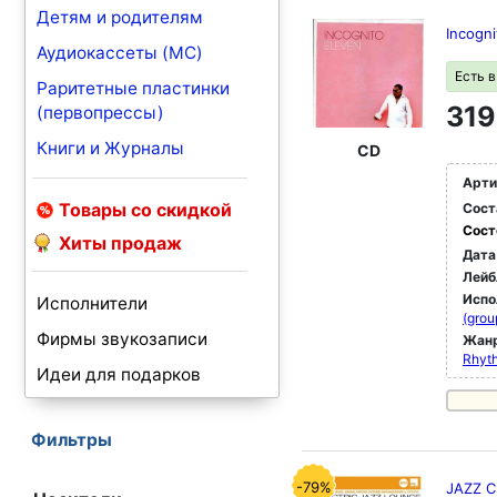
Детям и родителям
Incogni
Аудиокассеты (MC)
Есть 
Раритетные пластинки
319
(первопрессы)
Книги и Журналы
CD
Арти
Товары со скидкой
Сост
Сост
Хиты продаж
Дата
Лейб
Испо
Исполнители
(grou
Фирмы звукозаписи
Жан
Rhyth
Идеи для подарков
Фильтры
-79%
JAZZ C