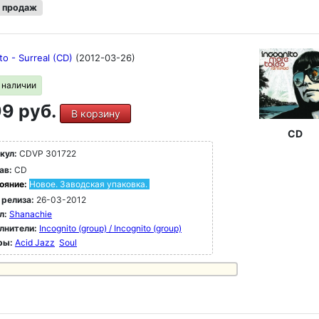
 продаж
to - Surreal (CD)
(2012-03-26)
в наличии
9 руб.
В корзину
CD
кул:
CDVP 301722
ав:
CD
ояние:
Новое. Заводская упаковка.
 релиза:
26-03-2012
л:
Shanachie
лнители:
Incognito (group) / Incognito (group)
ры:
Acid Jazz
Soul