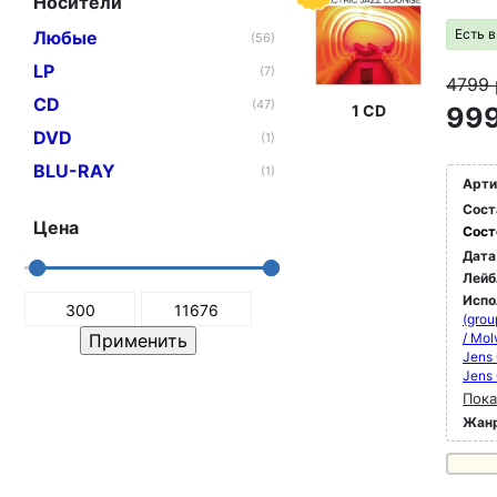
Носители
Есть 
Любые
(56)
LP
(7)
4799
CD
(47)
1 CD
999
DVD
(1)
BLU-RAY
(1)
Арти
Сост
Цена
Сост
Дата
Лейб
Испо
(grou
/ Mol
Jens 
Jens 
Пока
Жан