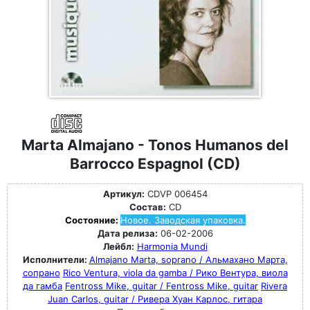
Marta Almajano - Tonos Humanos del
Barrocco Espagnol (CD)
Артикул:
CDVP 006454
Состав:
CD
Состояние:
Новое. Заводская упаковка.
Дата релиза:
06-02-2006
Лейбл:
Harmonia Mundi
Исполнители:
Almajano Marta, soprano / Альмахано Марта,
сопрано
Rico Ventura, viola da gamba / Рико Вентура, виола
да гамба
Fentross Mike, guitar / Fentross Mike, guitar
Rivera
Juan Carlos, guitar / Ривера Хуан Карлос, гитара