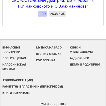
ХВОРОСТОВСКИЙ Дмитрий.Том 6."Романсы
П.И.Чайковского и С.В.Рахманинова"
1 CD
2638 руб.
ВИНИЛОВЫЕ
МУЗЫКА НА SACD
КИНО И
ПЛАСТИНКИ
МУЛЬТФИЛЬМЫ
BLU-RAY МУЗЫКА
ПОП, РОК, ДЖАЗ
АУДИОКНИГИ
DVD МУЗЫКА
КЛАССИЧЕСКАЯ
ДЕТЯМ И РОДИТЕЛЯМ
МУЗЫКА
АУДИОКАССЕТЫ (MC)
РАРИТЕТНЫЕ ПЛАСТИНКИ (ПЕРВОПРЕССЫ)
КНИГИ И ЖУРНАЛЫ
Мы в соцсетях: