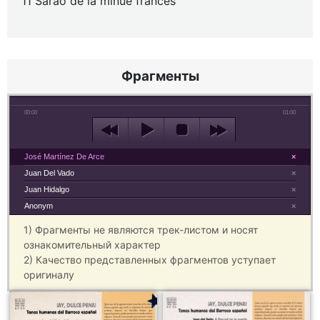
11 Sarao de la minué francés
Фрагменты
00:00
01:00
José Martínez De Arce
×
Juan Del Vado
×
Juan Hidalgo
×
Anonym
×
1) Фрагменты не являются трек-листом и носят
ознакомительный характер
2) Качество представленных фрагментов уступает
оригиналу