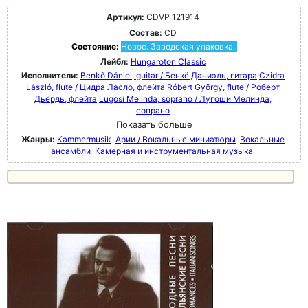
Артикул:
CDVP 121914
Состав:
CD
Состояние:
Новое. Заводская упаковка.
Лейбл:
Hungaroton Classic
Исполнители:
Benkő Dániel, guitar / Бенкё Даниэль, гитара
Czidra
László, flute / Цидра Ласло, флейта
Róbert György, flute / Роберт
Дьёрдь, флейта
Lugosi Melinda, soprano / Лугоши Мелинда,
сопрано
Показать больше
Жанры:
Kammermusik
Арии / Вокальные миниатюры
Вокальные
ансамбли
Камерная и инструментальная музыка