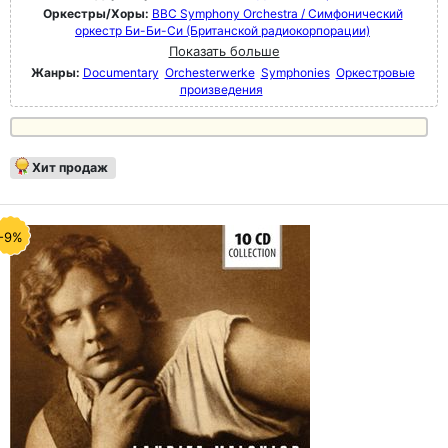
Оркестры/Хоры:
BBC Symphony Orchestra / Симфонический
оркестр Би-Би-Си (Британской радиокорпорации)
Показать больше
Жанры:
Documentary
Orchesterwerke
Symphonies
Оркестровые
произведения
Хит продаж
-9%