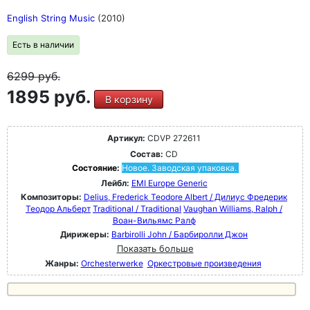
English String Music
(2010)
Есть в наличии
6299
руб.
1895 руб.
В корзину
Артикул:
CDVP 272611
Состав:
CD
Состояние:
Новое. Заводская упаковка.
Лейбл:
EMI Europe Generic
Композиторы:
Delius, Frederick Teodore Albert / Дилиус Фредерик
Теодор Альберт
Traditional / Traditional
Vaughan Williams, Ralph /
Воан-Вильямс Ралф
Дирижеры:
Barbirolli John / Барбиролли Джон
Показать больше
Жанры:
Orchesterwerke
Оркестровые произведения