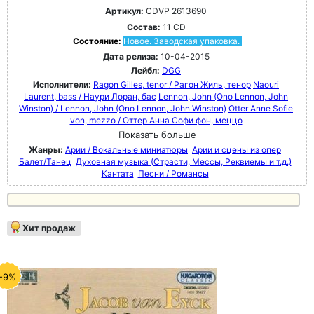
Артикул:
CDVP 2613690
Состав:
11 CD
Состояние:
Новое. Заводская упаковка.
Дата релиза:
10-04-2015
Лейбл:
DGG
Исполнители:
Ragon Gilles, tenor / Рагон Жиль, тенор
Naouri
Laurent, bass / Наури Лоран, бас
Lennon, John (Ono Lennon, John
Winston) / Lennon, John (Ono Lennon, John Winston)
Otter Anne Sofie
von, mezzo / Оттер Анна Софи фон, меццо
Показать больше
Жанры:
Арии / Вокальные миниатюры
Арии и сцены из опер
Балет/Танец
Духовная музыка (Страсти, Мессы, Реквиемы и т.д.)
Кантата
Песни / Романсы
Хит продаж
-9%