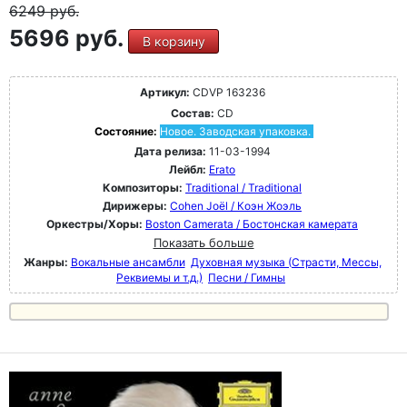
6249
руб.
5696 руб.
В корзину
Артикул:
CDVP 163236
Состав:
CD
Состояние:
Новое. Заводская упаковка.
Дата релиза:
11-03-1994
Лейбл:
Erato
Композиторы:
Traditional / Traditional
Дирижеры:
Cohen Joёl / Коэн Жоэль
Оркестры/Хоры:
Boston Camerata / Бостонская камерата
Показать больше
Жанры:
Вокальные ансамбли
Духовная музыка (Страсти, Мессы,
Реквиемы и т.д.)
Песни / Гимны