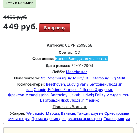
Есть в наличии
4499
руб.
449 руб.
В корзину
Артикул:
CDVP 2599058
Состав:
CD
Состояние:
Новое. Заводская упаковка.
Дата релиза:
22-01-2004
Лейбл:
Manchester
Исполнители:
St. Petersburg Big Millit / St. Petersburg Big Millit
Композиторы:
Beethoven, Ludvig van / Бетховен Людвиг
ван
Chopin, Frédéric François / Шопен Фридерик
Франсуа
Mendelssohn-Bartholdy, Jakob Ludwig Felix / Мендельсон-
Бартольди Якоб Людвиг Феликс
Показать больше
Жанры:
Weltmusik
Марши, Вальсы, Танцы, другие Оркестровые
миниатюры
Произведения для духовых оркестров
Транскрипции