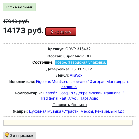
Есть в наличии
17049
руб.
14173 руб.
В корзину
Артикул:
CDVP 315432
Состав:
Super Audio CD
Состояние:
Новое. Заводская упаковка.
Дата релиза:
15-11-2012
Лейбл:
AliaVox
Исполнители:
Figueras Montserrat, soprano / Фигерас Монтсеррат,
сопрано
Композиторы:
Despréz, Josquin / Депре Жоскен
Traditional /
Traditional
Pärt, Arvo / Пярт Арво
Показать больше
Жанры:
Духовная музыка (Страсти, Мессы, Реквиемы и т.д.)
Хит продаж