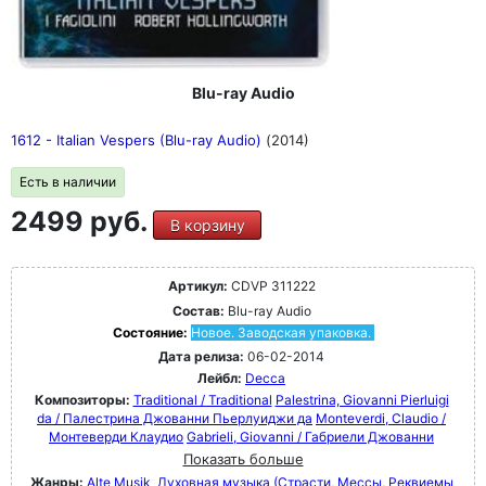
Blu-ray Audio
1612 - Italian Vespers (Blu-ray Audio)
(2014)
Есть в наличии
2499 руб.
В корзину
Артикул:
CDVP 311222
Состав:
Blu-ray Audio
Состояние:
Новое. Заводская упаковка.
Дата релиза:
06-02-2014
Лейбл:
Decca
Композиторы:
Traditional / Traditional
Palestrina, Giovanni Pierluigi
da / Палестрина Джованни Пьерлуиджи да
Monteverdi, Claudio /
Монтеверди Клаудио
Gabrieli, Giovanni / Габриели Джованни
Показать больше
Жанры:
Alte Musik
Духовная музыка (Страсти, Мессы, Реквиемы