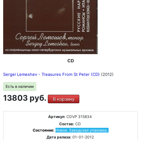
CD
Sergei Lemeshev - Treasures From St Peter (CD)
(2012)
Есть в наличии
13803 руб.
В корзину
Артикул:
CDVP 315834
Состав:
CD
Состояние:
Новое. Заводская упаковка.
Дата релиза:
01-01-2012