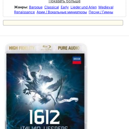
Показать больше
Жанры:
Baroque
Classical
Early
Lieder und Arien
Medieval
Renaissance
Арии / Вокальные миниатюры
Песни / Гимны