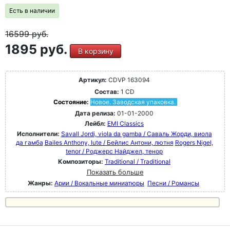
Есть в наличии
16599
руб.
1895 руб.
В корзину
Артикул:
CDVP 163094
Состав:
1 CD
Состояние:
Новое. Заводская упаковка.
Дата релиза:
01-01-2000
Лейбл:
EMI Classics
Исполнители:
Savall Jordi, viola da gamba / Саваль Жорди, виола
да гамба
Bailes Anthony, lute / Бейлис Антони, лютня
Rogers Nigel,
tenor / Роджерс Найджел, тенор
Композиторы:
Traditional / Traditional
Показать больше
Жанры:
Арии / Вокальные миниатюры
Песни / Романсы