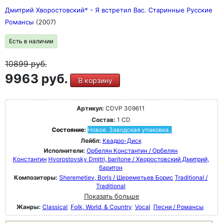
Дмитрий Хворостовский* - Я встретил Вас. Старинные Русские
Романсы
(2007)
Есть в наличии
10899
руб.
9963 руб.
В корзину
Артикул:
CDVP 309611
Состав:
1 CD
Состояние:
Новое. Заводская упаковка.
Лейбл:
Квадро-Диск
Исполнители:
Орбелян Константин / Орбелян
Константин
Hvorostovsky Dmitri, baritone / Хворостовский Дмитрий,
баритон
Композиторы:
Sheremetiev, Boris / Шереметьев Борис
Traditional /
Traditional
Показать больше
Жанры:
Classical
Folk, World, & Country
Vocal
Песни / Романсы