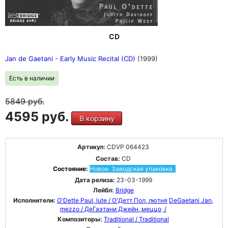
CD
Jan de Gaetani - Early Music Recital (CD)
(1999)
Есть в наличии
5849
руб.
4595 руб.
В корзину
Артикул:
CDVP 064423
Состав:
CD
Состояние:
Новое. Заводская упаковка.
Дата релиза:
23-03-1999
Лейбл:
Bridge
Исполнители:
O'Dette Paul, lute / О'Детт Пол, лютня
DeGaetani Jan,
mezzo / ДеГаэтани Джейн, меццо
/
Композиторы:
Traditional / Traditional