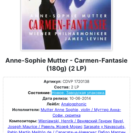
Anne-Sophie Mutter - Carmen-Fantasie
(180g) (2 LP)
Артикул:
CDVP 1720138
Состав:
2 LP
Состояние:
Новое. Заводская упаковка.
Дата релиза:
10-06-2014
Лейбл:
Analogphonic
Исполнители:
Mutter Anne Sophie, violin / Муттер Анна-
Софи, скрипка
Композиторы:
Wieniawski, Henrik / Венявский Генрик
Ravel,
Joseph Maurice / Равель Жозеф Морис
Sarasate y Navascués,
Pablo Martín Melitón de / Сарасате-и-Наваскес Пабло Мартин