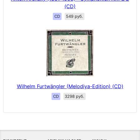
(CD)
CD
549 руб.
Wilhelm Furtwängler (Melodiya-Edition) (CD)
CD
3298 руб.