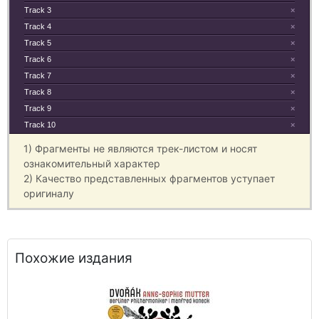
Track 3
×
Track 4
×
Track 5
×
Track 6
×
Track 7
×
Track 8
×
Track 9
×
Track 10
×
1) Фрагменты не являются трек-листом и носят
ознакомительный характер
2) Качество представленных фрагментов уступает
оригиналу
Похожие издания