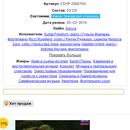
Артикул:
CDVP 2582700
Состав:
53 CD
Состояние:
Новое. Заводская упаковка.
Дата релиза:
20-02-2015
Лейбл:
Decca
Исполнители:
Gulda Friedrich, piano / Гульда Фридрих,
фортепиано
Ricci Ruggiero, violin / Риччи Руджеро, скрипка
Nelsova
Zara, cello / Нельсова Зара, виолончель
Haebler Ingrid, piano /
Хеблер Ингрид, фортепиано
Показать больше
Жанры:
Арии и сцены из опер
Балет/Танец
Камерная и
инструментальная музыка
Концерт
Музыка к театральному
спектаклю
Оркестровые произведения
Произведения для
солиста с оркестром
Серенады и Дивертисменты
Симфоническая музыка
Увертюра
Фортепьяно соло
Хит продаж
-17%