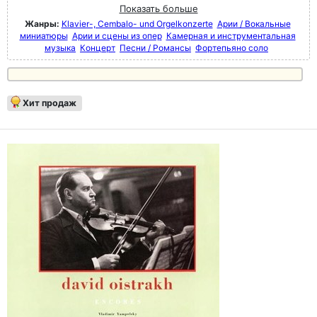
Показать больше
Жанры:
Klavier-, Cembalo- und Orgelkonzerte
Арии / Вокальные
миниатюры
Арии и сцены из опер
Камерная и инструментальная
музыка
Концерт
Песни / Романсы
Фортепьяно соло
Хит продаж