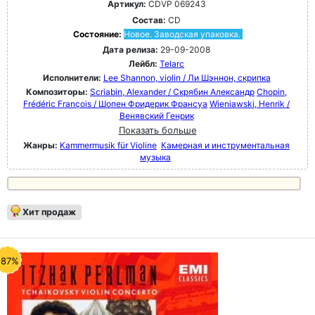
Артикул:
CDVP 069243
Состав:
CD
Состояние:
Новое. Заводская упаковка.
Дата релиза:
29-09-2008
Лейбл:
Telarc
Исполнители:
Lee Shannon, violin / Ли Шэннон, скрипка
Композиторы:
Scriabin, Alexander / Скрябин Александр
Chopin,
Frédéric François / Шопен Фридерик Франсуа
Wieniawski, Henrik /
Венявский Генрик
Показать больше
Жанры:
Kammermusik für Violine
Камерная и инструментальная
музыка
Хит продаж
-87%