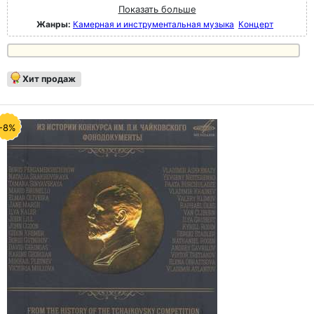
Показать больше
Жанры:
Камерная и инструментальная музыка
Концерт
Хит продаж
-8%