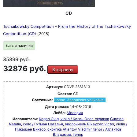
CD
Tschaikowsky Competition - From the History of the Tschaikowsky
Competition (CD)
(2015)
Есть в наличии
35899
руб.
32876 руб.
В корзину
Артикул:
CDVP 2881313
Состав:
CD
Состояние:
Новое. Заводская упаковка.
Дата релиза:
14-08-2015
Лейбл:
Мелодия
Исполнители:
Kagan Oleg, violin / Каган Oлег, скрипка
Gutman
Natalia, cello / Гутман Наталья, виолончель
Pikayzen Victor, violin /
Пикайзен Виктор, скрипка
Atlantov Vladimir, tenor / Атлантов
Владимир, тенор