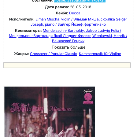
Состояние:
Новое. Заводская упаковка.
Дата релиза:
28-05-2018
Лейбл:
Decca
Исполнители:
Elman Mischa, violin / Эльман Миша, скрипка
Seiger
Joseph, piano / Зайгер Йозеф, фортепиано
Композиторы:
Mendelssohn-Bartholdy, Jakob Ludwig Felix /
Мендельсон-Бартольди Якоб Людвиг Феликс
Wieniawski, Henrik /
Венявский Генрик
Показать больше
Жанры:
Crossover / Popular Classic
Kammermusik für Violine