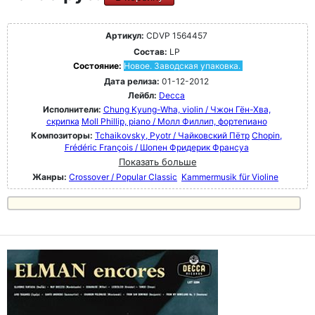
Артикул:
CDVP 1564457
Состав:
LP
Состояние:
Новое. Заводская упаковка.
Дата релиза:
01-12-2012
Лейбл:
Decca
Исполнители:
Chung Kyung-Wha, violin / Чжон Гён-Хва,
скрипка
Moll Phillip, piano / Молл Филлип, фортепиано
Композиторы:
Tchaikovsky, Pyotr / Чайковский Пётр
Chopin,
Frédéric François / Шопен Фридерик Франсуа
Показать больше
Жанры:
Crossover / Popular Classic
Kammermusik für Violine