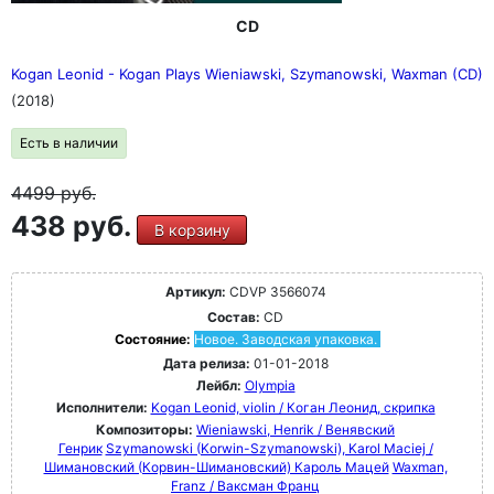
CD
Kogan Leonid - Kogan Plays Wieniawski, Szymanowski, Waxman (CD)
(2018)
Есть в наличии
4499
руб.
438 руб.
В корзину
Артикул:
CDVP 3566074
Состав:
CD
Состояние:
Новое. Заводская упаковка.
Дата релиза:
01-01-2018
Лейбл:
Olympia
Исполнители:
Kogan Leonid, violin / Коган Леонид, скрипка
Композиторы:
Wieniawski, Henrik / Венявский
Генрик
Szymanowski (Korwin-Szymanowski), Karol Maciej /
Шимановский (Корвин-Шимановский) Кароль Мацей
Waxman,
Franz / Ваксман Франц