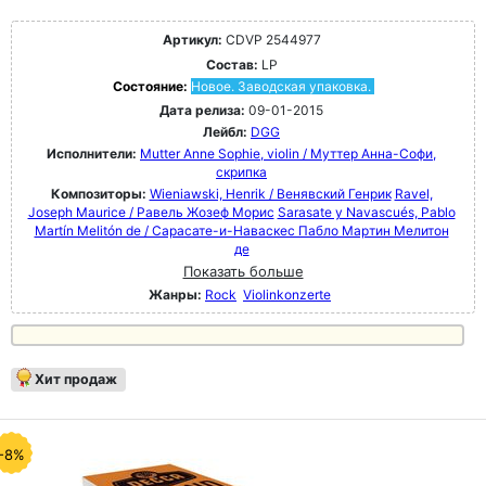
Артикул:
CDVP 2544977
Состав:
LP
Состояние:
Новое. Заводская упаковка.
Дата релиза:
09-01-2015
Лейбл:
DGG
Исполнители:
Mutter Anne Sophie, violin / Муттер Анна-Софи,
скрипка
Композиторы:
Wieniawski, Henrik / Венявский Генрик
Ravel,
Joseph Maurice / Равель Жозеф Морис
Sarasate y Navascués, Pablo
Martín Melitón de / Сарасате-и-Наваскес Пабло Мартин Мелитон
де
Показать больше
Жанры:
Rock
Violinkonzerte
Хит продаж
-8%