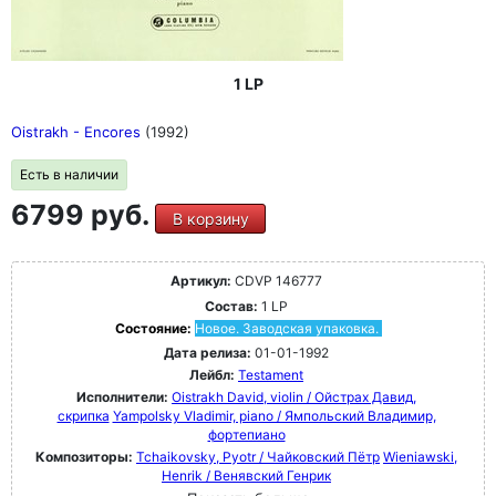
1 LP
Oistrakh - Encores
(1992)
Есть в наличии
6799 руб.
В корзину
Артикул:
CDVP 146777
Состав:
1 LP
Состояние:
Новое. Заводская упаковка.
Дата релиза:
01-01-1992
Лейбл:
Testament
Исполнители:
Oistrakh David, violin / Ойстрах Давид,
скрипка
Yampolsky Vladimir, piano / Ямпольский Владимир,
фортепиано
Композиторы:
Tchaikovsky, Pyotr / Чайковский Пётр
Wieniawski,
Henrik / Венявский Генрик