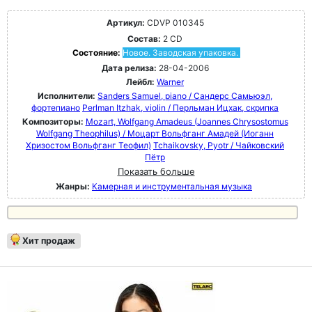
Артикул:
CDVP 010345
Состав:
2 CD
Состояние:
Новое. Заводская упаковка.
Дата релиза:
28-04-2006
Лейбл:
Warner
Исполнители:
Sanders Samuel, piano / Сандерс Самьюэл,
фортепиано
Perlman Itzhak, violin / Перльман Ицхак, скрипка
Композиторы:
Mozart, Wolfgang Amadeus (Joannes Chrysostomus
Wolfgang Theophilus) / Моцарт Вольфганг Амадей (Иоганн
Хризостом Вольфганг Теофил)
Tchaikovsky, Pyotr / Чайковский
Пётр
Показать больше
Жанры:
Камерная и инструментальная музыка
Хит продаж