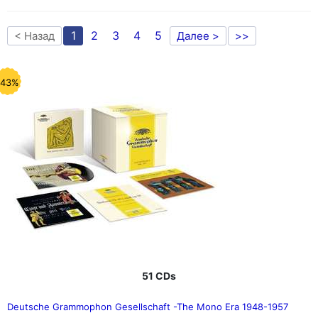
1
2
3
4
5
< Назад
Далее >
>>
-43%
51 CDs
Deutsche Grammophon Gesellschaft -The Mono Era 1948-1957