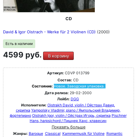
CD
David & Igor Oistrach - Werke für 2 Violinen (CD)
(2000)
Есть в наличии
4599 руб.
В корзину
Артикул:
CDVP 013799
Состав:
CD
Состояние:
Новое. Заводская упаковка.
Дата релиза:
29-02-2000
Лейбл:
DGG
Исполнители:
Oistrakh David, violin / Ойстрах Давид,
скрипка
Yampolsky Vladimir, piano / Ямпольский Владимир,
фортепиано
Oistrakh Igor, violin / Ойстрах Игорь, скрипка
Pischner
Hans, harpsichord / Пишнер Ханс, клавесин
Показать больше
Жанры:
Baroque
Classical
Kammermusik für Violine
Romantic