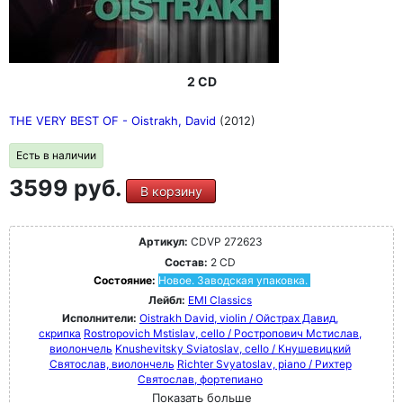
2 CD
THE VERY BEST OF - Oistrakh, David
(2012)
Есть в наличии
3599 руб.
В корзину
Артикул:
CDVP 272623
Состав:
2 CD
Состояние:
Новое. Заводская упаковка.
Лейбл:
EMI Classics
Исполнители:
Oistrakh David, violin / Ойстрах Давид,
скрипка
Rostropovich Mstislav, cello / Ростропович Мстислав,
виолончель
Knushevitsky Sviatoslav, cello / Кнушевицкий
Святослав, виолончель
Richter Svyatoslav, piano / Рихтер
Святослав, фортепиано
Показать больше