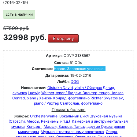
(2016-02-19)
Есть в наличии
57599
руб.
32998 руб.
В корзину
Артикул:
CDVP 3138567
Состав:
51 CDs
Состояние:
Новое. Заводская упаковка.
Дата релиза:
19-02-2016
Лейбл:
DGG
Исполнители:
Oistrakh David, violin / Ойстрах Давид,
скрипка
Ludwig Walther, tenor / Людвиг Вальтер, тенор
Hansen
Conrad, piano / Хансен Конрад, фортепиано
Richter Svyatoslav,
piano / Рихтер Святослав, фортепиано
Показать больше
Жанры:
Orchesterwerke
Вокальный цикл
Духовная музыка
(Страсти, Мессы, Реквиемы и т.д.)
Камерная и инструментальная
музыка
Концерт
Марши, Вальсы, Танцы, другие Оркестровые
миниатюры
Музыка к театральному спектаклю
Опера,
интермедия, серената
Оратория
Орган соло
Оркестровые