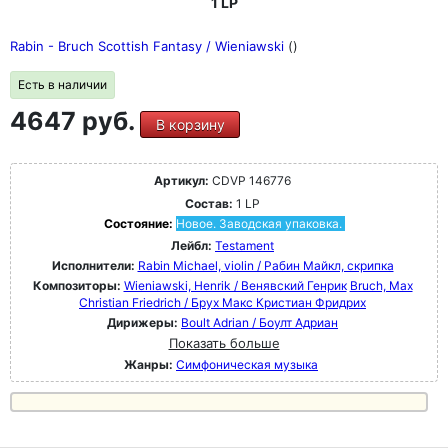
1 LP
Rabin - Bruch Scottish Fantasy / Wieniawski
()
Есть в наличии
4647 руб.
В корзину
Артикул:
CDVP 146776
Состав:
1 LP
Состояние:
Новое. Заводская упаковка.
Лейбл:
Testament
Исполнители:
Rabin Michael, violin / Рабин Майкл, скрипка
Композиторы:
Wieniawski, Henrik / Венявский Генрик
Bruch, Max
Christian Friedrich / Брух Макс Кристиан Фридрих
Дирижеры:
Boult Adrian / Боулт Адриан
Показать больше
Жанры:
Симфоническая музыка