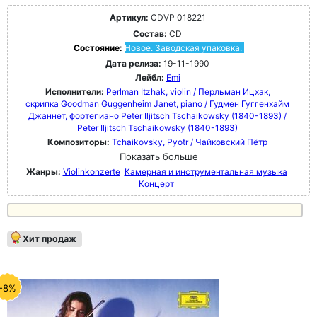
Артикул:
CDVP 018221
Состав:
CD
Состояние:
Новое. Заводская упаковка.
Дата релиза:
19-11-1990
Лейбл:
Emi
Исполнители:
Perlman Itzhak, violin / Перльман Ицхак,
скрипка
Goodman Guggenheim Janet, piano / Гудмен Гуггенхайм
Джаннет, фортепиано
Peter Iljitsch Tschaikowsky (1840-1893) /
Peter Iljitsch Tschaikowsky (1840-1893)
Композиторы:
Tchaikovsky, Pyotr / Чайковский Пётр
Показать больше
Жанры:
Violinkonzerte
Камерная и инструментальная музыка
Концерт
Хит продаж
-8%