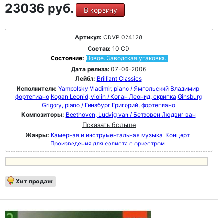
23036 руб.
В корзину
Артикул:
CDVP 024128
Состав:
10 CD
Состояние:
Новое. Заводская упаковка.
Дата релиза:
07-06-2006
Лейбл:
Brilliant Classics
Исполнители:
Yampolsky Vladimir, piano / Ямпольский Владимир,
фортепиано
Kogan Leonid, violin / Коган Леонид, скрипка
Ginsburg
Grigory, piano / Гинзбург Григорий, фортепиано
Композиторы:
Beethoven, Ludvig van / Бетховен Людвиг ван
Показать больше
Жанры:
Камерная и инструментальная музыка
Концерт
Произведения для солиста с оркестром
Хит продаж