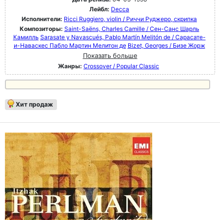
Лейбл:
Decca
Исполнители:
Ricci Ruggiero, violin / Риччи Руджеро, скрипка
Композиторы:
Saint-Saëns, Charles Camille / Сен-Санс Шарль
Камилль
Sarasate y Navascués, Pablo Martín Melitón de / Сарасате-
и-Наваскес Пабло Мартин Мелитон де
Bizet, Georges / Бизе Жорж
Показать больше
Жанры:
Crossover / Popular Classic
Хит продаж