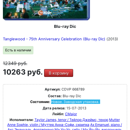
Blu-ray Dic
Tanglewood - 75th Anniversary Celebration (Blu-ray Dic)
(2013)
Есть в наличии
12349
руб.
10263 руб.
В корзину
Артикул:
CDVP 668789
Состав:
Blu-ray Dic
Состояние:
Новое. Заводская упаковка.
Дата релиза:
15-07-2013
Лейбл:
CMajor
Исполнители:
Taylor James, tenor / Тейлор Джеймс, тенор
Mutter
Anne Sophie, violin / Муттер Анна-Софи, скрипка
Ax Emanuel, piano /
Акс Эмануэль, фортепиано
Ma Yo-Yo, cello / Ма Йо-Йо, виолончель