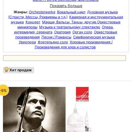
Показать больше
Жанры:
Orchesterwerke
Вокальный цикл
Духовная музыка
(Страсти, Мессы, Реквиемы и т.д.)
Камерная и инструментальная
музыка
Концерт
Марши, Вальсы, Танцы, другие Оркестровые
миниатюры
Музыка к театральному спектаклю
Опера,
интермедия, серената
Оратория
Орган соло
Оркестровые
произведения
Песни / Романсы
Симфоническая музыка
Увертюра
Фортепьяно соло
Хоровые произведения /
Произведения для хора и солистов
Хит продаж
-9%