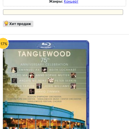
Жанры:
Концерт
Хит продаж
-17%