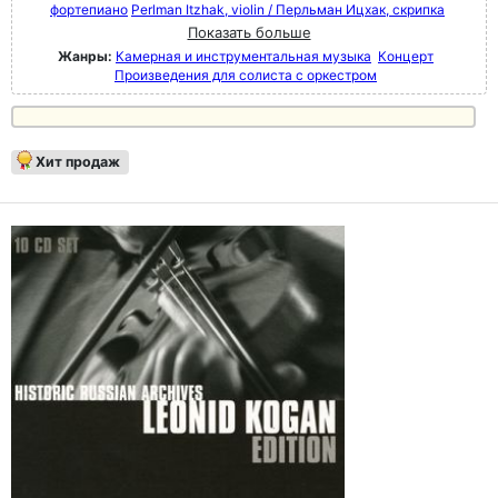
фортепиано
Perlman Itzhak, violin / Перльман Ицхак, скрипка
Показать больше
Жанры:
Камерная и инструментальная музыка
Концерт
Произведения для солиста с оркестром
Хит продаж