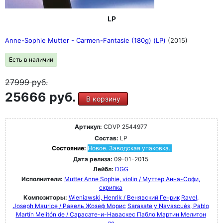
LP
Anne-Sophie Mutter - Carmen-Fantasie (180g) (LP)
(2015)
Есть в наличии
27999
руб.
25666 руб.
В корзину
Артикул:
CDVP 2544977
Состав:
LP
Состояние:
Новое. Заводская упаковка.
Дата релиза:
09-01-2015
Лейбл:
DGG
Исполнители:
Mutter Anne Sophie, violin / Муттер Анна-Софи,
скрипка
Композиторы:
Wieniawski, Henrik / Венявский Генрик
Ravel,
Joseph Maurice / Равель Жозеф Морис
Sarasate y Navascués, Pablo
Martín Melitón de / Сарасате-и-Наваскес Пабло Мартин Мелитон
де