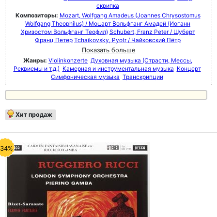
скрипка
Композиторы:
Mozart, Wolfgang Amadeus (Joannes Chrysostomus
Wolfgang Theophilus) / Моцарт Вольфганг Амадей (Иоганн
Хризостом Вольфганг Теофил)
Schubert, Franz Peter / Шуберт
Франц Петер
Tchaikovsky, Pyotr / Чайковский Пётр
Показать больше
Жанры:
Violinkonzerte
Духовная музыка (Страсти, Мессы,
Реквиемы и т.д.)
Камерная и инструментальная музыка
Концерт
Симфоническая музыка
Транскрипции
Хит продаж
-34%