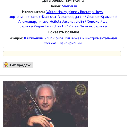
Дата релиза:
18-11-2013
Лейбл:
Мелодия
Исполнители:
Walter Naum, piano / Вальтер Наум,
фортепиано
Ivanov-Kramskoi Alexander, guitar / Иванов-Крамской
Александр, гитара
Heifetz Jascha, violin / Хейфиц Яша,
скрипка
Kogan Leonid, violin / Коган Леонид, скрипка
Показать больше
Жанры:
Kammermusik für Violine
Камерная и инструментальная
музыка
Транскрипции
Хит продаж