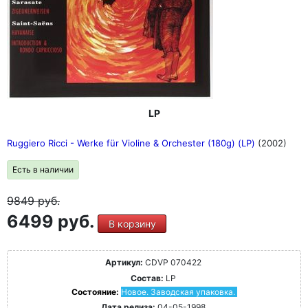
LP
Ruggiero Ricci - Werke für Violine & Orchester (180g) (LP)
(2002)
Есть в наличии
9849
руб.
6499 руб.
В корзину
Артикул:
CDVP 070422
Состав:
LP
Состояние:
Новое. Заводская упаковка.
Дата релиза:
04-05-1998