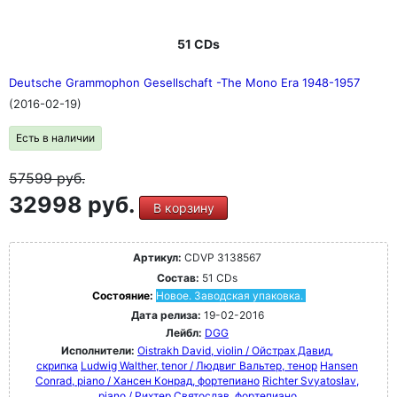
51 CDs
Deutsche Grammophon Gesellschaft -The Mono Era 1948-1957
(2016-02-19)
Есть в наличии
57599
руб.
32998 руб.
В корзину
Артикул:
CDVP 3138567
Состав:
51 CDs
Состояние:
Новое. Заводская упаковка.
Дата релиза:
19-02-2016
Лейбл:
DGG
Исполнители:
Oistrakh David, violin / Ойстрах Давид,
скрипка
Ludwig Walther, tenor / Людвиг Вальтер, тенор
Hansen
Conrad, piano / Хансен Конрад, фортепиано
Richter Svyatoslav,
piano / Рихтер Святослав, фортепиано