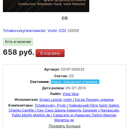
CD
Tchaikovsky/wieniawski: Violin (CD)
(2010)
Есть в наличии
658 руб.
В корзину
Артикул:
CDVP 063022
Состав:
CD
Состояние:
Новое. Заводская упаковка.
Дата релиза:
05-07-2010
Лейбл:
Vista Vera
Исполнители:
Kogan Leonid, violin / Коган Леонид, скрипка
Композиторы:
Tchaikovsky, Pyotr / Чайковский Пётр
Saint-Saëns,
Charles Camille / Сен-Санс Шарль Камилль
Sarasate y Navascués,
Pablo Martín Melitón de / Сарасате-и-Наваскес Пабло Мартин
Мелитон де
Показать больше