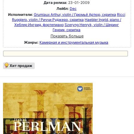
Дата релиза:
23-01-2009
Лейбл:
Dec
Исполнители:
Grumiaux Arthur, violin / Грюмьё Артюр, скрипка
Ricci
Ruggiero, violin / Риччи Руджеро, скрипка
Haebler Ingrid, piano /
Хеблер Ингрид, фортепиано
Szeryng Henryk, violin / Шеринг
Генрик, скрипка
Показать больше
Жанры:
Камерная и инструментальная музыка
Хит продаж