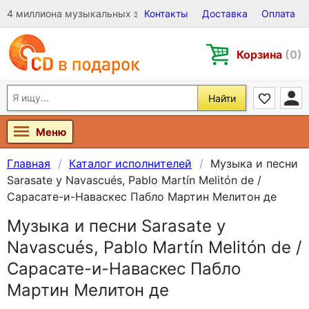
4 миллиона музыкальных записей на Виниле, CD и DVD
Контакты
Доставка
Оплата
Корзина
(0)
Найти
Меню
Главная
Каталог исполнителей
Музыка и песни
Sarasate y Navascués, Pablo Martín Melitón de /
Сарасате-и-Наваскес Пабло Мартин Мелитон де
Музыка и песни Sarasate y
Navascués, Pablo Martín Melitón de /
Сарасате-и-Наваскес Пабло
Мартин Мелитон де