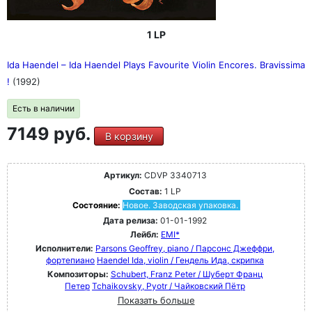
1 LP
Ida Haendel ‎– Ida Haendel Plays Favourite Violin Encores. Bravissima
!
(1992)
Есть в наличии
7149 руб.
В корзину
Артикул:
CDVP 3340713
Состав:
1 LP
Состояние:
Новое. Заводская упаковка.
Дата релиза:
01-01-1992
Лейбл:
EMI*
Исполнители:
Parsons Geoffrey, piano / Парсонс Джеффри,
фортепиано
Haendel Ida, violin / Гендель Ида, скрипка
Композиторы:
Schubert, Franz Peter / Шуберт Франц
Петер
Tchaikovsky, Pyotr / Чайковский Пётр
Показать больше