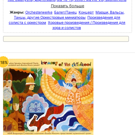
Показать больше
Жанры:
Orchesterwerke
Балет/Танец
Концерт
Марши, Вальсы,
Танцы, другие Оркестровые миниатюры
Произведения для
солиста с оркестром
Хоровые произведения / Произведения для
хора и солистов
-18%