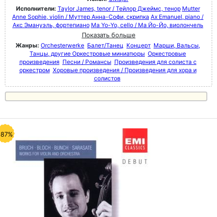
Исполнители:
Taylor James, tenor / Тейлор Джеймс, тенор
Mutter
Anne Sophie, violin / Муттер Анна-Софи, скрипка
Ax Emanuel, piano /
Акс Эмануэль, фортепиано
Ma Yo-Yo, cello / Ма Йо-Йо, виолончель
Показать больше
Жанры:
Orchesterwerke
Балет/Танец
Концерт
Марши, Вальсы,
Танцы, другие Оркестровые миниатюры
Оркестровые
произведения
Песни / Романсы
Произведения для солиста с
оркестром
Хоровые произведения / Произведения для хора и
солистов
-87%