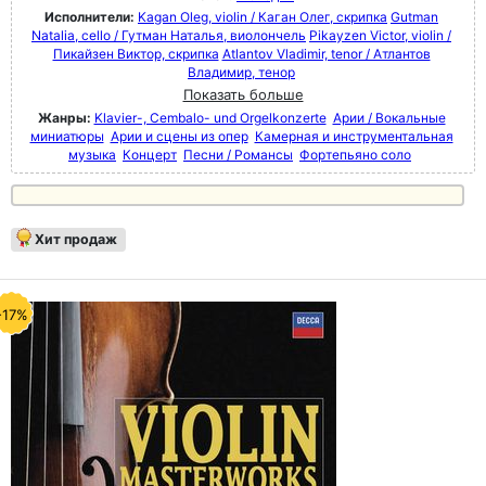
Исполнители:
Kagan Oleg, violin / Каган Oлег, скрипка
Gutman
Natalia, cello / Гутман Наталья, виолончель
Pikayzen Victor, violin /
Пикайзен Виктор, скрипка
Atlantov Vladimir, tenor / Атлантов
Владимир, тенор
Показать больше
Жанры:
Klavier-, Cembalo- und Orgelkonzerte
Арии / Вокальные
миниатюры
Арии и сцены из опер
Камерная и инструментальная
музыка
Концерт
Песни / Романсы
Фортепьяно соло
Хит продаж
-17%