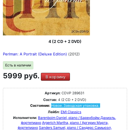
4 (2 CD + 2 DVD)
Perlman: A Portrait (Deluxe Edition)
(2012)
Есть в наличии
5999 руб.
В корзину
Артикул:
CDVP 289631
Состав:
4 (2 CD + 2 DVD)
Состояние:
Новое. Заводская упаковка.
Лейбл:
EMI Classics
Исполнители:
Barenboim Daniel, piano / Баренбойм Даниэль,
фортепиано
Argerich Martha, piano / Аргерих Марта,
фортепиано
Sanders Samuel, piano / Сандерс Самьюэл,