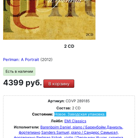
2 CD
Perlman: A Portrait
(2012)
Есть в наличии
4399 руб.
В корзину
Артикул:
CDVP 289185
Состав:
2 CD
Состояние:
Новое. Заводская упаковка.
Лейбл:
EMI Classics
Исполнители:
Barenboim Daniel, piano / Баренбойм Даниэль,
фортепиано
Sanders Samuel, piano / Сандерс Самьюэл,
фортепиано
Perlman Itzhak, violin / Перльман Ицхак, скрипка