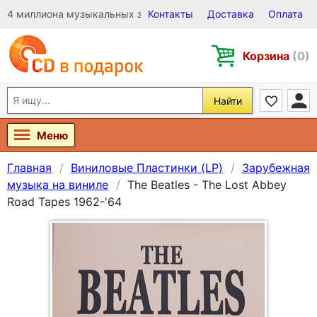
4 миллиона музыкальных записей на Виниле, CD и DVD
Контакты
Доставка
Оплата
Корзина
(0)
Найти
Меню
Главная
Виниловые Пластинки (LP)
Зарубежная
музыка на виниле
The Beatles - The Lost Abbey
Road Tapes 1962-'64