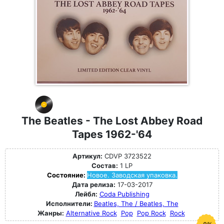
The Beatles - The Lost Abbey Road
Tapes 1962-'64
Артикул:
CDVP 3723522
Состав:
1 LP
Состояние:
Новое. Заводская упаковка.
Дата релиза:
17-03-2017
Лейбл:
Coda Publishing
Исполнители:
Beatles, The / Beatles, The
Жанры:
Alternative Rock
Pop
Pop Rock
Rock