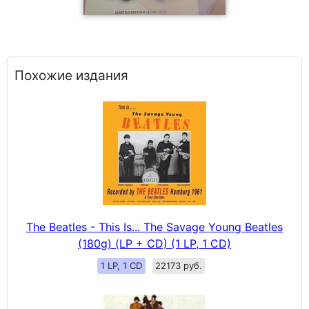
Похожие издания
The Beatles - This Is... The Savage Young Beatles
(180g) (LP + CD) (1 LP, 1 CD)
1 LP, 1 CD
22173 руб.