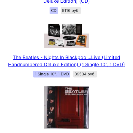
Deluxe Edition) (CD)
CD
9116 руб.
The Beatles - Nights In Blackpool...Live (Limited
Handnumbered Deluxe Edition) (1 Single 10", 1 DVD)
1 Single 10", 1 DVD
39534 руб.