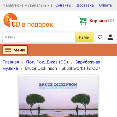
4 миллиона музыкальных записей на Виниле, CD и DVD
Контакты
Доставка
Оплата
Корзина
(0)
Найти
Меню
Главная
Поп, Рок, Джаз (CD)
Зарубежная
музыка
Bruce Dickinson - Skunkworks (2 CD)