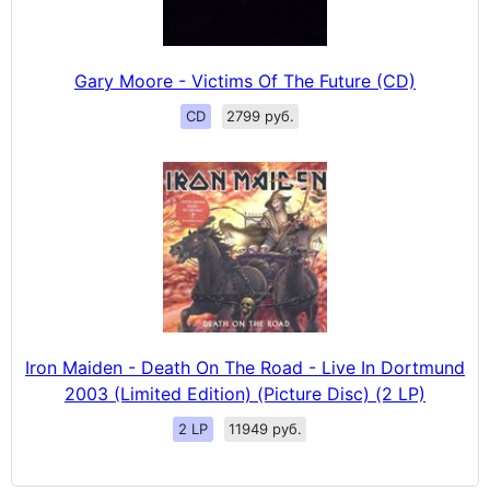
Gary Moore - Victims Of The Future (CD)
CD
2799 руб.
Iron Maiden - Death On The Road - Live In Dortmund
2003 (Limited Edition) (Picture Disc) (2 LP)
2 LP
11949 руб.