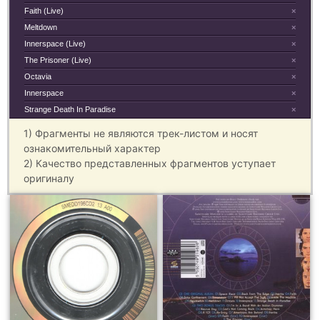
Faith (Live)
×
Meltdown
×
Innerspace (Live)
×
The Prisoner (Live)
×
Octavia
×
Innerspace
×
Strange Death In Paradise
×
1) Фрагменты не являются трек-листом и носят
ознакомительный характер
2) Качество представленных фрагментов уступает
оригиналу