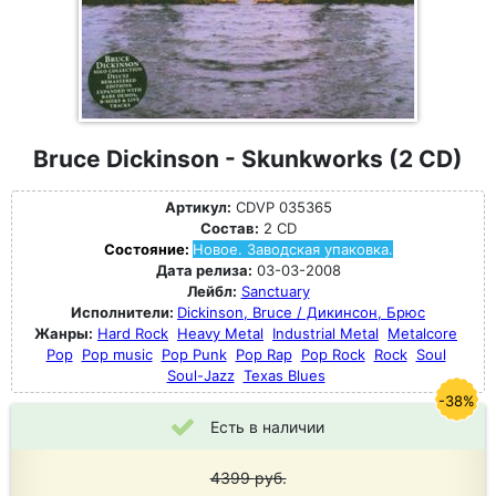
Bruce Dickinson - Skunkworks (2 CD)
Артикул:
CDVP 035365
Состав:
2 CD
Состояние:
Новое. Заводская упаковка.
Дата релиза:
03-03-2008
Лейбл:
Sanctuary
Исполнители:
Dickinson, Bruce / Дикинсон, Брюс
Жанры:
Hard Rock
Heavy Metal
Industrial Metal
Metalcore
Pop
Pop music
Pop Punk
Pop Rap
Pop Rock
Rock
Soul
Soul-Jazz
Texas Blues
-38%
Есть в наличии
4399
руб.