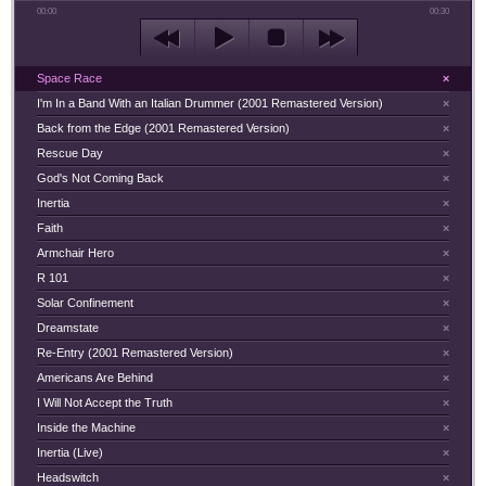
00:00
00:30
Space Race
×
I'm In a Band With an Italian Drummer (2001 Remastered Version)
×
Back from the Edge (2001 Remastered Version)
×
Rescue Day
×
God's Not Coming Back
×
Inertia
×
Faith
×
Armchair Hero
×
R 101
×
Solar Confinement
×
Dreamstate
×
Re-Entry (2001 Remastered Version)
×
Americans Are Behind
×
I Will Not Accept the Truth
×
Inside the Machine
×
Inertia (Live)
×
Headswitch
×