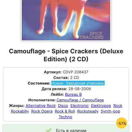
Camouflage - Spice Crackers (Deluxe
Edition) (2 CD)
Артикул:
CDVP 208437
Состав:
2 CD
Состояние:
Новое. Заводская упаковка.
Дата релиза:
28-08-2009
Лейбл:
Bureau B
Исполнители:
Camouflage / Camouflage
Жанры:
Alternative Rock
Disco
Electronic
Elektropop
Rock
Rockabilly
Rock Opera
Rock & Roll
Rocksteady
Synth-pop
Techno
-57%
Есть в наличии