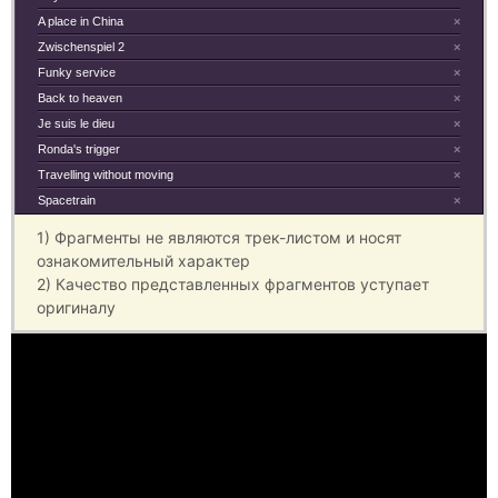
A place in China
×
Zwischenspiel 2
×
Funky service
×
Back to heaven
×
Je suis le dieu
×
Ronda's trigger
×
Travelling without moving
×
Spacetrain
×
1) Фрагменты не являются трек-листом и носят
ознакомительный характер
2) Качество представленных фрагментов уступает
оригиналу