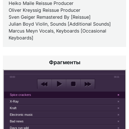
Heiko Maile Reissue Producer
Oliver Kreyssig Reissue Producer
Sven Geiger Remastered By [Reissue]
Julian Boyd Violin, Sounds [Additional Sounds]
Marcus Meyn Vocals, Keyboards [Occasional
Keyboards]
Фрагменты
00:00
00:31
Spice crackers
×
X-Ray
×
Kraft
×
Electronic music
×
Bad news
×
Days run wild
×