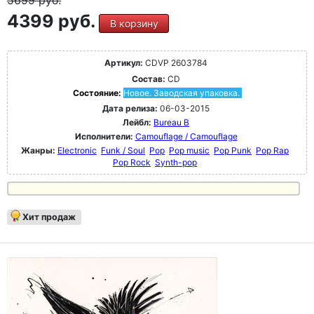
5699
руб.
4399 руб.
В корзину
Артикул:
CDVP 2603784
Состав:
CD
Состояние:
Новое. Заводская упаковка.
Дата релиза:
06-03-2015
Лейбл:
Bureau B
Исполнители:
Camouflage / Camouflage
Жанры:
Electronic
Funk / Soul
Pop
Pop music
Pop Punk
Pop Rap
Pop Rock
Synth-pop
Хит продаж