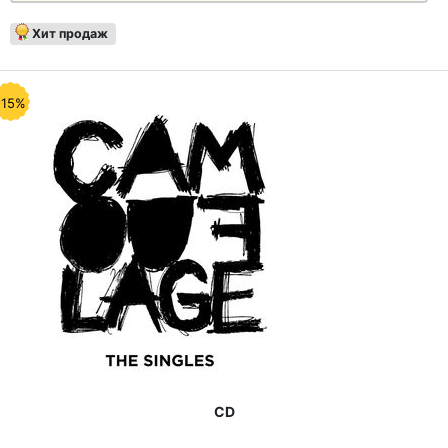
Хит продаж
-15%
CD