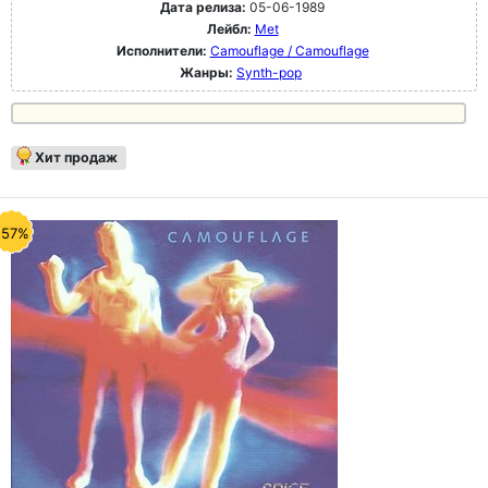
Дата релиза:
05-06-1989
Лейбл:
Met
Исполнители:
Camouflage / Camouflage
Жанры:
Synth-pop
Хит продаж
-57%