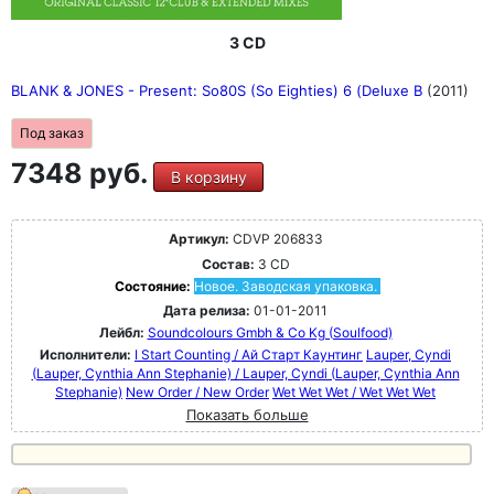
3 CD
BLANK & JONES - Present: So80S (So Eighties) 6 (Deluxe B
(2011)
Под заказ
7348 руб.
В корзину
Артикул:
CDVP 206833
Состав:
3 CD
Состояние:
Новое. Заводская упаковка.
Дата релиза:
01-01-2011
Лейбл:
Soundcolours Gmbh & Co Kg (Soulfood)
Исполнители:
I Start Counting / Ай Старт Каунтинг
Lauper, Cyndi
(Lauper, Cynthia Ann Stephanie) / Lauper, Cyndi (Lauper, Cynthia Ann
Stephanie)
New Order / New Order
Wet Wet Wet / Wet Wet Wet
Показать больше