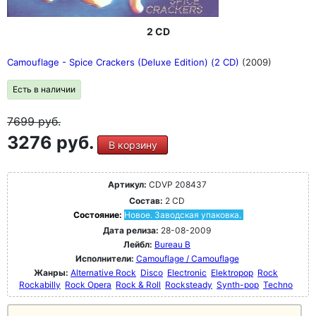
2 CD
Camouflage - Spice Crackers (Deluxe Edition) (2 CD)
(2009)
Есть в наличии
7699
руб.
3276 руб.
В корзину
Артикул:
CDVP 208437
Состав:
2 CD
Состояние:
Новое. Заводская упаковка.
Дата релиза:
28-08-2009
Лейбл:
Bureau B
Исполнители:
Camouflage / Camouflage
Жанры:
Alternative Rock
Disco
Electronic
Elektropop
Rock
Rockabilly
Rock Opera
Rock & Roll
Rocksteady
Synth-pop
Techno