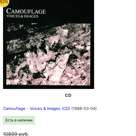
-52%
CD
Camouflage - Voices & Images (CD)
(1988-03-04)
Есть в наличии
10899
руб.