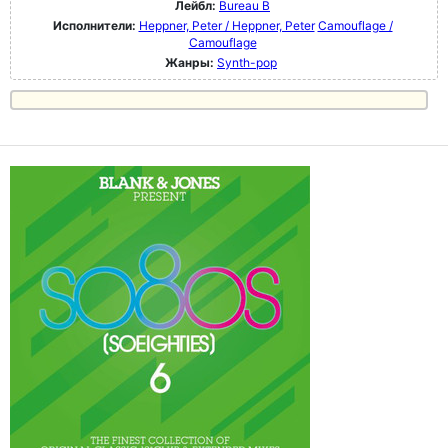
Лейбл:
Bureau B
Исполнители:
Heppner, Peter / Heppner, Peter
Camouflage /
Camouflage
Жанры:
Synth-pop