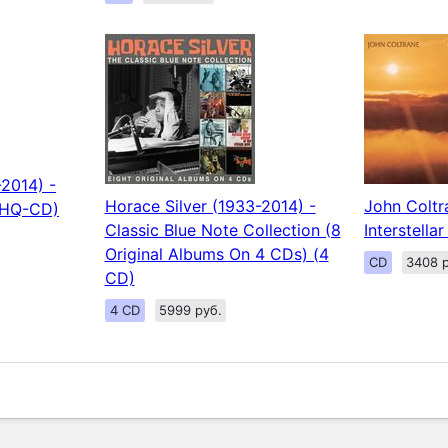
-2014) -
Horace Silver (1933-2014) -
John Coltr
(UHQ-CD)
Classic Blue Note Collection (8
Interstella
Original Albums On 4 CDs) (4
CD
3408 р
CD)
4 CD
5999 руб.