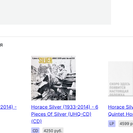
я
-2014) -
Horace Silver (1933-2014) - 6
Horace Sil
Pieces Of Silver (UHQ-CD)
Quintet Ho
(CD)
LP
4599 р
CD
4250 руб.