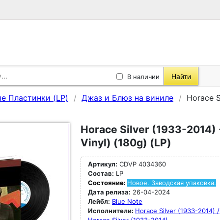
Найти
В наличии
е Пластинки (LP)
Джаз и Блюз на виниле
Horace S
Horace Silver (1933-2014) 
Vinyl) (180g) (LP)
Артикул:
CDVP 4034360
Состав:
LP
Состояние:
Новое. Заводская упаковка.
Дата релиза:
26-04-2024
Лейбл:
Blue Note
Исполнители:
Horace Silver (1933-2014) /