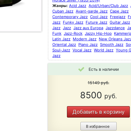
Horace Silver (1933-2014)
Жанры:
Acid Jazz
Acid/Urban/Club Jazz
Cuban Jazz
Avant-garde Jazz
Cape Jazz
Contemporary Jazz
Cool Jazz
Freejazz
F
Jazz
Funky Jazz
Future Jazz
Guitar Jazz
Jazz
Jazz
Jazz aus Europa
Jazzdance
J
Funk
Jazz-Rock
Jazzy Hip-Hop
Kammerj
Latin Jazz
Modern Jazz
New Orleans Jaz
Oriental Jazz
Piano Jazz
Smooth Jazz
So
Soul-Jazz
Vocal Jazz
World Jazz
Young 
Jazz
Есть в наличии
15149
руб.
8500
руб.
Добавить в корзину
В избранное