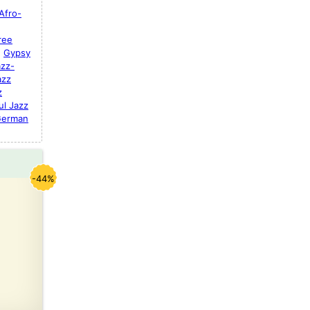
Afro-
ree
Gypsy
azz-
azz
z
ul Jazz
German
-44%