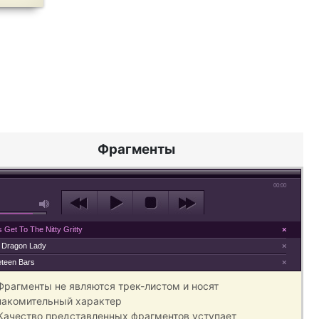
Фрагменты
00:00
s Get To The Nitty Gritty
×
 Dragon Lady
×
eteen Bars
×
 Фрагменты не являются трек-листом и носят
накомительный характер
 Качество представленных фрагментов уступает