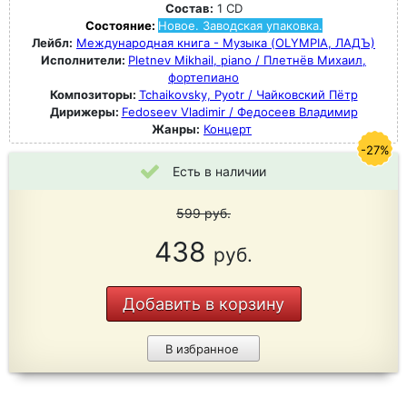
Состав:
1 CD
Состояние:
Новое. Заводская упаковка.
Лейбл:
Международная книга - Музыка (OLYMPIA, ЛАДЪ)
Исполнители:
Pletnev Mikhail, piano / Плетнёв Михаил,
фортепиано
Композиторы:
Tchaikovsky, Pyotr / Чайковский Пётр
Дирижеры:
Fedoseev Vladimir / Федосеев Владимир
Жанры:
Концерт
-27%
Есть в наличии
599
руб.
438
руб.
Добавить в корзину
В избранное