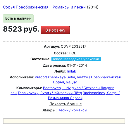
Софья Преображенская – Романсы и песни
(2014)
Есть в наличии
8523 руб.
В корзину
Артикул:
CDVP 2032517
Состав:
1 CD
Состояние:
Новое. Заводская упаковка.
Дата релиза:
01-01-2014
Лейбл:
Imlab
Исполнители:
Preobrazhenskaya Sofia, mezzo / Преображенская
Софья, меццо
Композиторы:
Beethoven, Ludvig van / Бетховен Людвиг
ван
Tchaikovsky, Pyotr / Чайковский Пётр
Rachmaninov, Sergei /
Рахманинов Сергей
Показать больше
Жанры:
Песни / Романсы