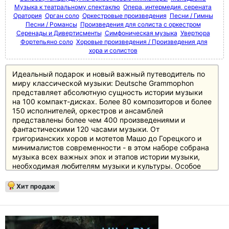
Музыка к театральному спектаклю
Опера, интермедия, серената
Оратория
Орган соло
Оркестровые произведения
Песни / Гимны
Песни / Романсы
Произведения для солиста с оркестром
Серенады и Дивертисменты
Симфоническая музыка
Увертюра
Фортепьяно соло
Хоровые произведения / Произведения для
хора и солистов
Идеальный подарок и новый важный путеводитель по
миру классической музыки: Deutsche Grammophon
представляет абсолютную сущность истории музыки
на 100 компакт-дисках. Более 80 композиторов и более
150 исполнителей, оркестров и ансамблей
представлены более чем 400 произведениями и
фантастическими 120 часами музыки. От
григорианских хоров и мотетов Машо до Горецкого и
минималистов современности - в этом наборе собрана
музыка всех важных эпох и этапов истории музыки,
необходимая любителям музыки и культуры. Особое
внимание уделено основному репертуару с великими
классиками и романтиками, а также XX веку, который
Хит продаж
представлен в боксе не менее чем 20 дисками.
Источником информации служит 250-страничный
полноцветный буклет с новым эссе британского автора
и музыкального критика Джереми Николаса, а также