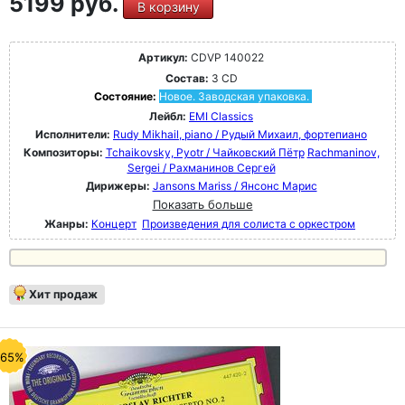
5199 руб.
В корзину
Артикул:
CDVP 140022
Состав:
3 CD
Состояние:
Новое. Заводская упаковка.
Лейбл:
EMI Classics
Исполнители:
Rudy Mikhail, piano / Рудый Михаил, фортепиано
Композиторы:
Tchaikovsky, Pyotr / Чайковский Пётр
Rachmaninov,
Sergei / Рахманинов Сергей
Дирижеры:
Jansons Mariss / Янсонс Марис
Показать больше
Жанры:
Концерт
Произведения для солиста с оркестром
Хит продаж
-65%