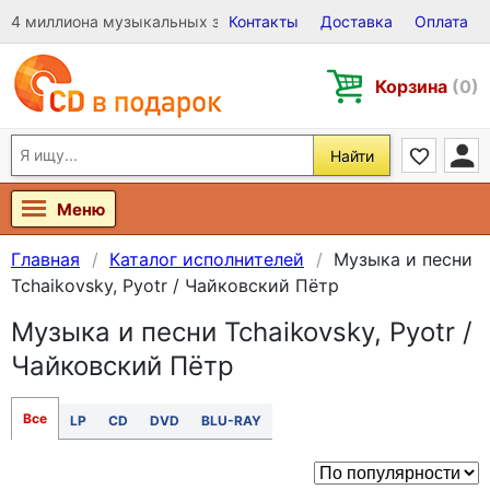
4 миллиона музыкальных записей на Виниле, CD и DVD
Контакты
Доставка
Оплата
Корзина
(0)
Найти
Меню
Главная
Каталог исполнителей
Музыка и песни
Tchaikovsky, Pyotr / Чайковский Пётр
Музыка и песни Tchaikovsky, Pyotr /
Чайковский Пётр
Все
LP
CD
DVD
BLU-RAY