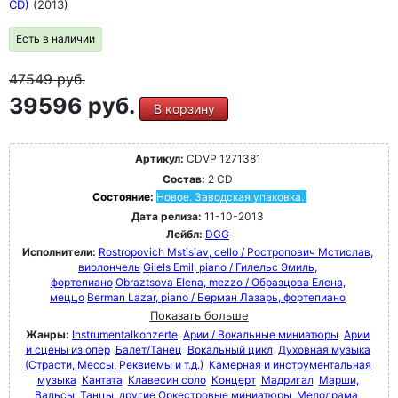
CD)
(2013)
Есть в наличии
47549
руб.
39596 руб.
В корзину
Артикул:
CDVP 1271381
Состав:
2 CD
Состояние:
Новое. Заводская упаковка.
Дата релиза:
11-10-2013
Лейбл:
DGG
Исполнители:
Rostropovich Mstislav, cello / Ростропович Мстислав,
виолончель
Gilels Emil, piano / Гилельс Эмиль,
фортепиано
Obraztsova Elena, mezzo / Образцова Елена,
меццо
Berman Lazar, piano / Берман Лазарь, фортепиано
Показать больше
Жанры:
Instrumentalkonzerte
Арии / Вокальные миниатюры
Арии
и сцены из опер
Балет/Танец
Вокальный цикл
Духовная музыка
(Страсти, Мессы, Реквиемы и т.д.)
Камерная и инструментальная
музыка
Кантата
Клавесин соло
Концерт
Мадригал
Марши,
Вальсы, Танцы, другие Оркестровые миниатюры
Мелодрама