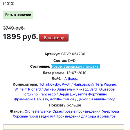
(2010)
Есть в наличии
3749
руб.
1895 руб.
В корзину
Артикул:
CDVP 064736
Состав:
DVD
Состояние:
Новое. Заводская упаковка.
Дата релиза:
12-07-2010
Лейбл:
Arthaus.
Композиторы:
Tchaikovsky, Pyotr / Чайковский Пётр
Wagner,
Wilhelm Richard / Вагнер Вильгельм Рихард
Verdi, Giuseppe
Fortunino Francesco / Верди Джузеппе Фортунино
Франческо
Debussy, Achille-Claude / Дебюсси Ашиль-Клод
Показать больше
Жанры:
Orchesterwerke
Оркестровые произведения
Увертюра
Хоровые произведения / Произведения для хора и солистов