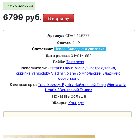
Есть в наличии
6799 руб.
В корзину
Артикул:
CDVP 146777
Состав:
1 LP
Состояние:
Новое. Заводская упаковка.
Дата релиза:
01-01-1992
Лейбл:
Testament
Исполнители:
Oistrakh David, violin / Ойстрах Давид,
скрипка
Yampolsky Vladimir, piano / Ямпольский Владимир,
фортепиано
Композиторы:
Tchaikovsky, Pyotr / Чайковский Пётр
Wieniawski,
Henrik / Венявский Генрик
Показать больше
Жанры:
Концерт