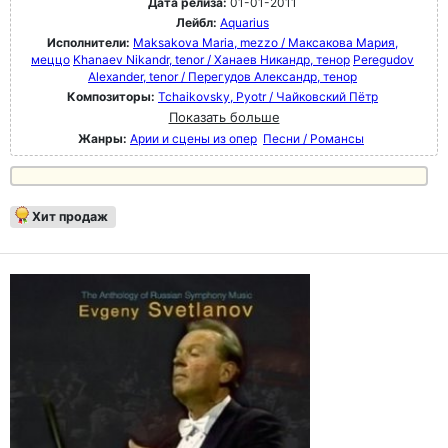
Дата релиза:
01-01-2011
Лейбл:
Aquarius
Исполнители:
Maksakova Maria, mezzo / Максакова Мария,
меццо
Khanaev Nikandr, tenor / Ханаев Никандр, тенор
Peregudov
Alexander, tenor / Перегудов Александр, тенор
Композиторы:
Tchaikovsky, Pyotr / Чайковский Пётр
Показать больше
Жанры:
Арии и сцены из опер
Песни / Романсы
Хит продаж