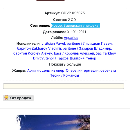
Артикул:
CDVP 095075
Состав:
2 CD
Состояние:
Новое. Заводская упаковка.
Дата релиза:
01-01-2011
Лейбл:
Aquarius
Исполнители:
Lisitsian Pavel, baritone / Лисициан Павел,
баритон
Zakharov Vladimir, baritone / Захаров Владимир,
баритон
Korolev Alexey, bass / Королёв Алексей, бас
Tarkhov
Dmitry, tenor / Тархов Дмитрий, тенор
Показать больше
Жанры:
Арии и сцены из опер
Опера, интермедия, серената
Песни / Романсы
Хит продаж