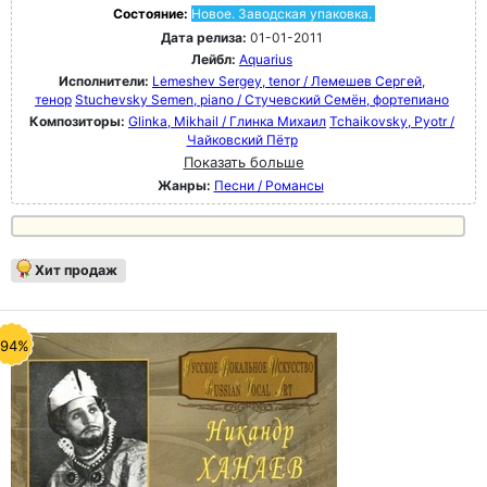
Состояние:
Новое. Заводская упаковка.
Дата релиза:
01-01-2011
Лейбл:
Aquarius
Исполнители:
Lemeshev Sergey, tenor / Лемешев Сергей,
тенор
Stuchevsky Semen, piano / Стучевский Семён, фортепиано
Композиторы:
Glinka, Mikhail / Глинка Михаил
Tchaikovsky, Pyotr /
Чайковский Пётр
Показать больше
Жанры:
Песни / Романсы
Хит продаж
-94%