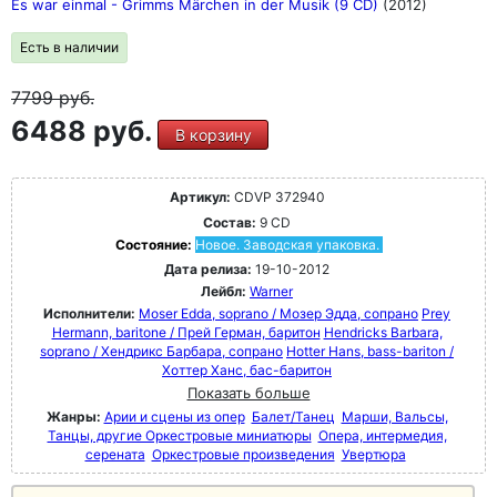
Es war einmal - Grimms Märchen in der Musik (9 CD)
(2012)
Есть в наличии
7799
руб.
6488 руб.
В корзину
Артикул:
CDVP 372940
Состав:
9 CD
Состояние:
Новое. Заводская упаковка.
Дата релиза:
19-10-2012
Лейбл:
Warner
Исполнители:
Moser Edda, soprano / Мозер Эдда, сопрано
Prey
Hermann, baritone / Прей Герман, баритон
Hendricks Barbara,
soprano / Хендрикс Барбара, сопрано
Hotter Hans, bass-bariton /
Хоттер Ханс, бас-баритон
Показать больше
Жанры:
Арии и сцены из опер
Балет/Танец
Марши, Вальсы,
Танцы, другие Оркестровые миниатюры
Опера, интермедия,
серената
Оркестровые произведения
Увертюра