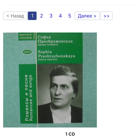
1
2
3
4
5
< Назад
Далее >
>>
1 CD