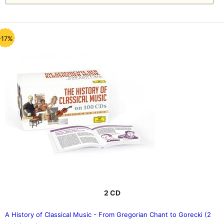
-17%
2 CD
A History of Classical Music - From Gregorian Chant to Gorecki (2