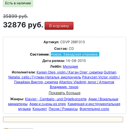
Есть в наличии
35899
руб.
32876 руб.
В корзину
Артикул:
CDVP 2881313
Состав:
CD
Состояние:
Новое. Заводская упаковка.
Дата релиза:
14-08-2015
Лейбл:
Мелодия
Исполнители:
Kagan Oleg, violin / Каган Oлег, скрипка
Gutman
Natalia, cello / Гутман Наталья, виолончель
Pikayzen Victor, violin /
Пикайзен Виктор, скрипка
Atlantov Vladimir, tenor / Атлантов
Владимир, тенор
Показать больше
Жанры:
Klavier-, Cembalo- und Orgelkonzerte
Арии / Вокальные
миниатюры
Арии и сцены из опер
Камерная и инструментальная
музыка
Концерт
Песни / Романсы
Фортепьяно соло