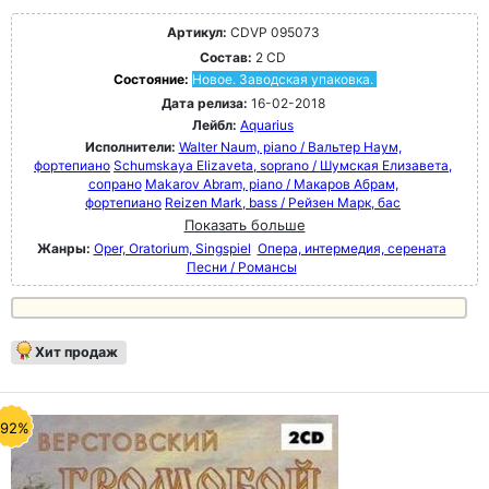
Артикул:
CDVP 095073
Состав:
2 CD
Состояние:
Новое. Заводская упаковка.
Дата релиза:
16-02-2018
Лейбл:
Aquarius
Исполнители:
Walter Naum, piano / Вальтер Наум,
фортепиано
Schumskaya Elizaveta, soprano / Шумская Елизавета,
сопрано
Makarov Abram, piano / Макаров Абрам,
фортепиано
Reizen Mark, bass / Рейзен Марк, бас
Показать больше
Жанры:
Oper, Oratorium, Singspiel
Опера, интермедия, серената
Песни / Романсы
Хит продаж
-92%