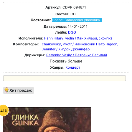
Артикул:
CDVP 094871
Состав:
CD
Состояние:
Новое. Заводская упаковка.
Дата релиза:
14-01-2011
Лейбл:
DGG
Исполнители:
Hahn Hilary, violin / Хан Хилари, скрипка
Композиторы:
Tchaikovsky, Pyotr / Чайковский Пётр
Higdon,
Jennifer / Хигдон Дженифер
Дирижеры:
Petrenko Vasily / Петренко Василий
Показать больше
Жанры:
Концерт
Хит продаж
-41%