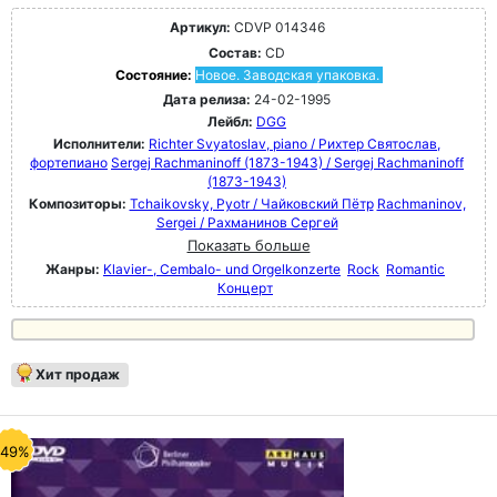
Артикул:
CDVP 014346
Состав:
CD
Состояние:
Новое. Заводская упаковка.
Дата релиза:
24-02-1995
Лейбл:
DGG
Исполнители:
Richter Svyatoslav, piano / Рихтер Святослав,
фортепиано
Sergej Rachmaninoff (1873-1943) / Sergej Rachmaninoff
(1873-1943)
Композиторы:
Tchaikovsky, Pyotr / Чайковский Пётр
Rachmaninov,
Sergei / Рахманинов Сергей
Показать больше
Жанры:
Klavier-, Cembalo- und Orgelkonzerte
Rock
Romantic
Концерт
Хит продаж
-49%