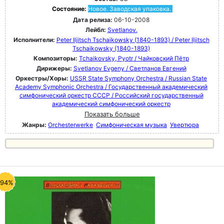
Состояние:
Новое. Заводская упаковка.
Дата релиза:
06-10-2008
Лейбл:
Svetlanov.
Исполнители:
Peter Iljitsch Tschaikowsky (1840-1893) / Peter Iljitsch
Tschaikowsky (1840-1893)
Композиторы:
Tchaikovsky, Pyotr / Чайковский Пётр
Дирижеры:
Svetlanov Evgeny / Светланов Евгений
Оркестры/Хоры:
USSR State Symphony Orchestra / Russian State
Academy Symphonic Orchestra / Государственный академический
симфонический оркестр СССР / Российский государственный
академический симфонический оркестр
Показать больше
Жанры:
Orchesterwerke
Симфоническая музыка
Увертюра
-94%