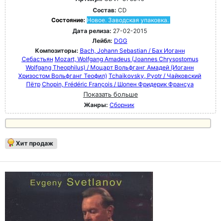
Состав:
CD
Состояние:
Новое. Заводская упаковка.
Дата релиза:
27-02-2015
Лейбл:
DGG
Композиторы:
Bach, Johann Sebastian / Бах Иоганн
Себастьян
Mozart, Wolfgang Amadeus (Joannes Chrysostomus
Wolfgang Theophilus) / Моцарт Вольфганг Амадей (Иоганн
Хризостом Вольфганг Теофил)
Tchaikovsky, Pyotr / Чайковский
Пётр
Chopin, Frédéric François / Шопен Фридерик Франсуа
Показать больше
Жанры:
Сборник
Хит продаж