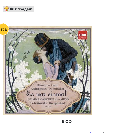
Хит продаж
-17%
9 CD