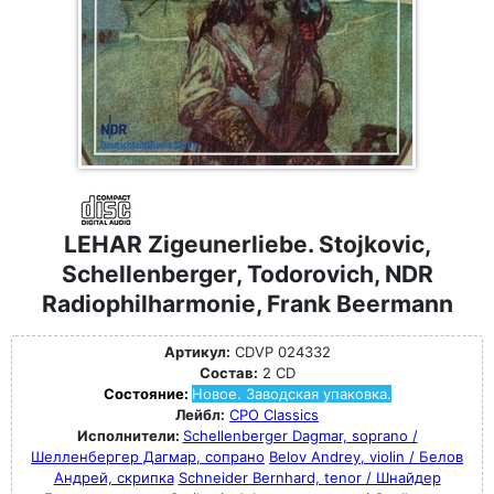
LEHAR Zigeunerliebe. Stojkovic,
Schellenberger, Todorovich, NDR
Radiophilharmonie, Frank Beermann
Артикул:
CDVP 024332
Состав:
2 CD
Состояние:
Новое. Заводская упаковка.
Лейбл:
CPO Classics
Исполнители:
Schellenberger Dagmar, soprano /
Шелленбергер Дагмар, сопрано
Belov Andrey, violin / Белов
Андрей, скрипка
Schneider Bernhard, tenor / Шнайдер