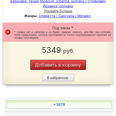
Бернхард, тенор
Stojkovic Johanna, soprano / Стойкович
Йоханна, сопрано
Показать больше
Жанры:
Оперетта / Сарсуэла / Мюзикл
Под заказ *
* товара нет в наличии и он будет заказан, именно, для Вас при условии
100% предоплаты. Оплата производится после подтверждения наличия на
складе поставщика.
5349
руб.
Добавить в корзину
В избранное
+3679