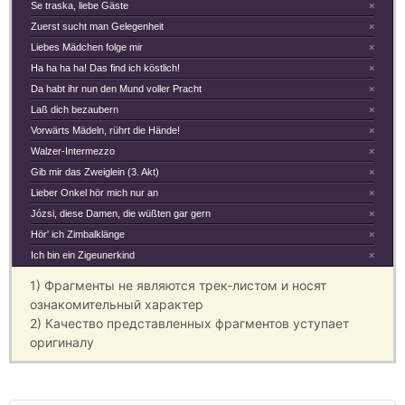
Se traska, liebe Gäste
×
Zuerst sucht man Gelegenheit
×
Liebes Mädchen folge mir
×
Ha ha ha ha! Das find ich köstlich!
×
Da habt ihr nun den Mund voller Pracht
×
Laß dich bezaubern
×
Vorwärts Mädeln, rührt die Hände!
×
Walzer-Intermezzo
×
Gib mir das Zweiglein (3. Akt)
×
Lieber Onkel hör mich nur an
×
Józsi, diese Damen, die wüßten gar gern
×
Hör' ich Zimbalklänge
×
Ich bin ein Zigeunerkind
×
1) Фрагменты не являются трек-листом и носят
ознакомительный характер
2) Качество представленных фрагментов уступает
оригиналу