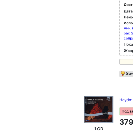
Сост
Дата
Лейб
Испо
Анн,
бас
S
сопр
Пока
Жан
Хит
Haydn:
Под з
379
1 CD