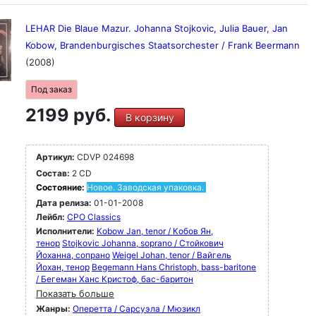
LEHAR Die Blaue Mazur. Johanna Stojkovic, Julia Bauer, Jan
Kobow, Brandenburgisches Staatsorchester / Frank Beermann
(2008)
Под заказ
2199 руб.
В корзину
Артикул:
CDVP 024698
Состав:
2 CD
Состояние:
Новое. Заводская упаковка.
Дата релиза:
01-01-2008
Лейбл:
CPO Classics
Исполнители:
Kobow Jan, tenor / Кобов Ян,
тенор
Stojkovic Johanna, soprano / Стойкович
Йоханна, сопрано
Weigel Johan, tenor / Вайгель
Йохан, тенор
Begemann Hans Christoph, bass-baritone
/ Бегеман Ханс Кристоф, бас-баритон
Показать больше
Жанры:
Оперетта / Сарсуэла / Мюзикл