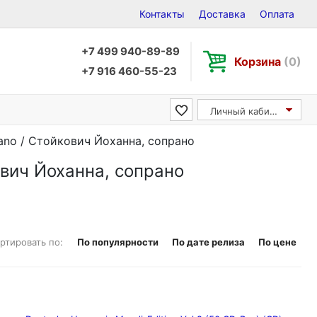
Контакты
Доставка
Оплата
+7 499 940-89-89
Корзина
(0)
+7 916 460-55-23
Личный кабинет
rano / Стойкович Йоханна, сопрано
ович Йоханна, сопрано
ртировать по:
По популярности
По дате релиза
По цене