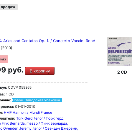
 продаж
 C: Arias and Cantatas Op. 1. / Concerto Vocale, René
s
(2010)
аказ
9 руб.
В корзину
2 CD
кул:
CDVP 059865
ав:
1 CD
ояние:
Новое. Заводская упаковка.
 релиза:
01-01-2010
л:
HMF Harmonia Mundi France
лнители:
Türk Gerd, tenor / Тюрк Герд,
р
Fink Bernarda, mezzo / Финк Бернарда,
цо
Ovenden Jeremy, tenor / Овенден Джереми,