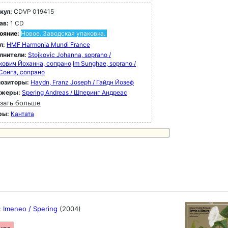
кул:
CDVP 019415
ав:
1 CD
ояние:
Новое. Заводская упаковка.
л:
HMF Harmonia Mundi France
лнители:
Stojkovic Johanna, soprano /
кович Йоханна, сопрано
Im Sunghae, soprano /
Сонгэ, сопрано
озиторы:
Haydn, Franz Joseph / Гайдн Йозеф
ижеры:
Spering Andreas / Шперинг Андреас
зать больше
ры:
Кантата
: Imeneo / Spering
(2004)