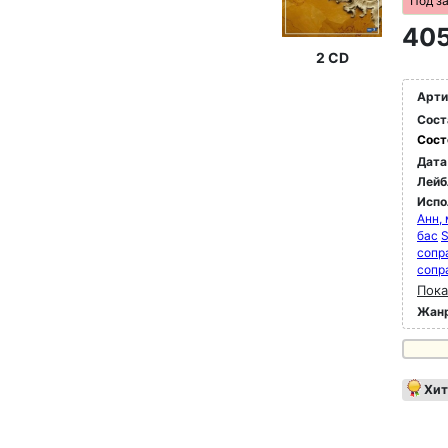
Под з
405
2 CD
Арти
Сост
Сост
Дата
Лейб
Испо
Анн,
бас
S
сопр
сопр
Пока
Жан
Хит