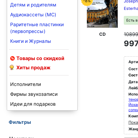
-8%
Joseph
Детям и родителям
Esterh
Аудиокассеты (MC)
Есть 
Раритетные пластинки
(первопрессы)
1089
CD
Книги и Журналы
997
Товары со скидкой
Арти
Хиты продаж
Сост
Сост
Дата
Исполнители
Лейб
Фирмы звукозаписи
Испо
тено
Идеи для подарков
Йоха
сопр
Комп
Фильтры
Пока
Жан