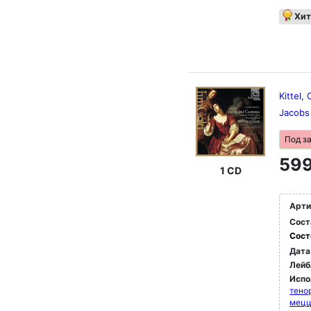
Хит
Kittel,
Jacob
Под з
599
1 CD
Арти
Сост
Сост
Дата
Лейб
Испо
тено
мец