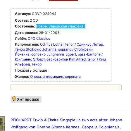
Артикул:
CDVP 024044
Состав:
2 CD
Состояние:
Новое. Заводская упаковка.
Дата релиза:
29-01-2008
Лейбл:
CPO Classics
Исполнители:
Odinius Lothar, tenor / Одиниус Лотар,
тенор
Stojkovic Johanna, soprano / Стойкович
Йоханна, сопрано
Junghanns Egbert, bass-baritone /
Юнгханнс Эгберт, бас-баритон
Kim Alfred, tenor / Ким
Альфред, тенор
Показать больше
Жанры:
Опера, интермедия, серената
Хит продаж
REICHARDT Erwin & Elmire Singspiel in two acts after Johann
Wolfgang von Goethe Simone Kermes, Cappella Coloniensis,