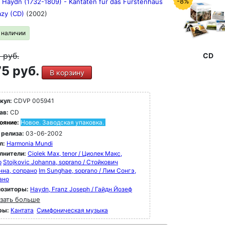
-8%
 Haydn (1732-1809) - Kantaten für das Fürstenhaus
azy (CD)
(2002)
в наличии
9
руб.
CD
5 руб.
В корзину
кул:
CDVP 005941
ав:
CD
ояние:
Новое. Заводская упаковка.
 релиза:
03-06-2002
л:
Harmonia Mundi
лнители:
Ciolek Max, tenor / Циолек Макс,
р
Stojkovic Johanna, soprano / Стойкович
нна, сопрано
Im Sunghae, soprano / Лим Сонгэ,
ано
озиторы:
Haydn, Franz Joseph / Гайдн Йозеф
зать больше
ры:
Кантата
Симфоническая музыка