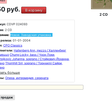
аказ
0 руб.
В корзину
2 CD
кул:
CDVP 024093
ав:
2 CD
ояние:
Новое. Заводская упаковка.
 релиза:
01-01-2004
л:
CPO Classics
лнители:
Hallenberg Ann, mezzo / Халленберг
 меццо
Chung Locky, bass / Чхон Локи,
tojkovic Johanna, soprano / Стойкович Йоханна,
ано
Thornhill Siri, soprano / Торнхилл Сайри,
ано
зать больше
ры:
Опера, интермедия, серената
 продаж