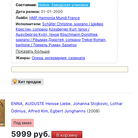
Состояние:
Новое. Заводская упаковка.
Дата релиза:
01-01-2000
Лейбл:
HMF Harmonia Mundi France
Исполнители:
Schäfer Christine, soprano / Шефер
Кристин, сопрано
Azesberger Kurt, tenor /
Ацесбергер Курт, тенор
Röschmann Dorothea,
soprano / Рёшман Доротея, сопрано
Trekel Roman,
baritone / Трекель Роман, баритон
Показать больше
Жанры:
Опера, интермедия, серената
Хит продаж
ENNA, AUGUSTE Heisse Liebe. Johanna Stojkovic, Lothar
Odinius, Alfred Kim, Egbert Junghanns
(2008)
Под заказ
5999 руб.
В корзину