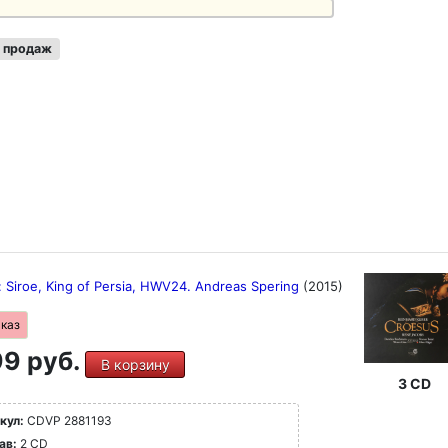
 продаж
: Siroe, King of Persia, HWV24. Andreas Spering
(2015)
аказ
9 руб.
В корзину
3 CD
кул:
CDVP 2881193
ав:
2 CD