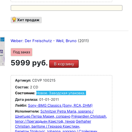
Хит продаж
Weber: Der Freischutz - Weil, Bruno
(2011)
Под заказ
5999 руб.
В корзину
Артикул:
CDVP 100215
Состав:
2 CD
Состояние:
Новое. Заводская упаковка.
Дата релиза:
01-01-2011
Лейбл:
Sony-BMG Classics (Sony, RCA, DHM)
Исполнители:
Schnitzer Petra Maria, soprano /
Шнитцер Петра Мария, сопрано
Prégardien Christoph,
tenor / Прегардьен Кристоф, тенор
Gerhaher
Christian, baritone / Герхаэр Кристиан,
баритон
Stojkovic Johanna, soprano / Стойкович