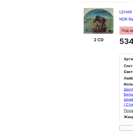
LEHAR Z
NDR Ra
Под з
534
2 CD
Арти
Сост
Сост
Лейб
Испо
Шелл
Бело
Шнай
/ Ст
Пока
Жан