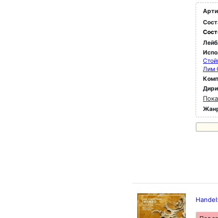
Арти
Сост
Сост
Лейб
Испо
Стой
Лим 
Комп
Дир
Пока
Жан
Handel