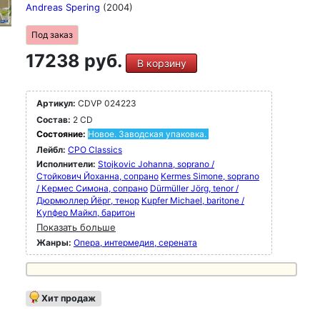
Andreas Spering
(2004)
Под заказ
17238 руб.
В корзину
Артикул:
CDVP 024223
Состав:
2 CD
Состояние:
Новое. Заводская упаковка.
Лейбл:
CPO Classics
Исполнители:
Stojkovic Johanna, soprano /
Стойкович Йоханна, сопрано
Kermes Simone, soprano
/ Кермес Симона, сопрано
Dürmüller Jörg, tenor /
Дюрмюллер Йёрг, тенор
Kupfer Michael, baritone /
Купфер Майкл, баритон
Показать больше
Жанры:
Опера, интермедия, серената
Хит продаж