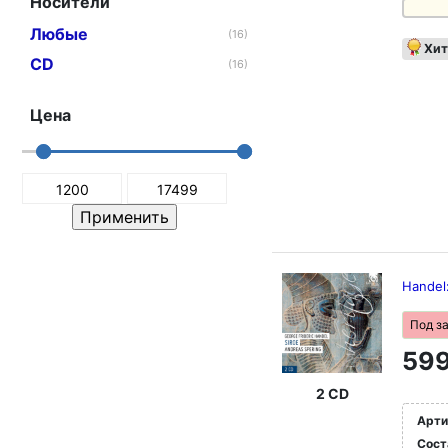
Носители
Любые
(16)
Хит
CD
(16)
Цена
Handel
Под з
599
2 CD
Арти
Сост