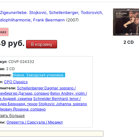
igeunerliebe. Stojkovic, Schellenberger, Todorovich,
diophilharmonie, Frank Beermann
(2007)
аказ
9 руб.
2 CD
В корзину
кул:
CDVP 024332
ав:
2 CD
ояние:
Новое. Заводская упаковка.
л:
CPO Classics
лнители:
Schellenberger Dagmar, soprano /
енбергер Дагмар, сопрано
Belov Andrey, violin /
в Андрей, скрипка
Schneider Bernhard, tenor /
дер Бернхард, тенор
Stojkovic Johanna, soprano
ойкович Йоханна, сопрано
зать больше
ры:
Оперетта / Сарсуэла / Мюзикл