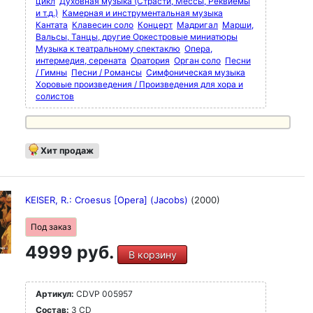
цикл
Духовная музыка (Страсти, Мессы, Реквиемы
и т.д.)
Камерная и инструментальная музыка
Кантата
Клавесин соло
Концерт
Мадригал
Марши,
Вальсы, Танцы, другие Оркестровые миниатюры
Музыка к театральному спектаклю
Опера,
интермедия, серената
Оратория
Орган соло
Песни
/ Гимны
Песни / Романсы
Симфоническая музыка
Хоровые произведения / Произведения для хора и
солистов
Хит продаж
KEISER, R.: Croesus [Opera] (Jacobs)
(2000)
Под заказ
4999 руб.
В корзину
Артикул:
CDVP 005957
Состав:
3 CD