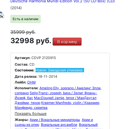
Deutsche Harmonia Mundi-Edition Vol.2 (50 CD-Box) (CD)
(2014)
Есть в наличии
35999
руб.
32998 руб.
В корзину
Артикул:
CDVP 2120915
Состав:
CD
Состояние:
Новое. Заводская упаковка.
Дата релиза:
18-11-2014
Лейбл:
DHM
Исполнители:
Ameling Elly, soprano / Амелинг Элли,
сопрано
Selig Franz-Joseph, bass / Зелиг Франц-
Йозеф, бас
MacDougall Jamie, tenor / МакДаугал
Джейми, тенор
Kraemer Manfredo, violin / Краэмер
Манфредо, скрипка
Показать больше
Жанры:
Арии / Вокальные миниатюры
Арии и
сцены из опер
Вокальные ансамбли
Вокальный