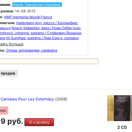
ояние:
Новое. Заводская упаковка.
 релиза:
14-08-2015
л:
HMF Harmonia Mundi France
лнители:
Hallenberg Ann, mezzo / Халленберг
 меццо
Noack Sebastian, bass / Ноак Себастьян,
tojkovic Johanna, soprano / Стойкович Йоханна,
ано
Im Sunghae, soprano / Лим Сонгэ, сопрано
зать больше
ры:
Опера, интермедия, серената
 продаж
 Cantates Pour Les Esterházy
(2008)
аказ
9 руб.
В корзину
2 CD